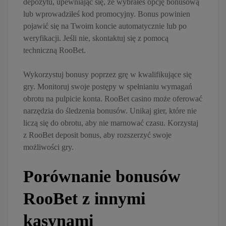
depozytu, upewniając się, że wybrałeś opcję bonusową
lub wprowadziłeś kod promocyjny. Bonus powinien
pojawić się na Twoim koncie automatycznie lub po
weryfikacji. Jeśli nie, skontaktuj się z pomocą
techniczną RooBet.
Wykorzystuj bonusy poprzez grę w kwalifikujące się
gry. Monitoruj swoje postępy w spełnianiu wymagań
obrotu na pulpicie konta. RooBet casino może oferować
narzędzia do śledzenia bonusów. Unikaj gier, które nie
liczą się do obrotu, aby nie marnować czasu. Korzystaj
z RooBet deposit bonus, aby rozszerzyć swoje
możliwości gry.
Porównanie bonusów
RooBet z innymi
kasynami