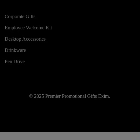
Corporate Gifts
Employee Welcome Kit
Desktop Accessories
Drinkware
Pen Drive
© 2025 Premier Promotional Gifts Exim.