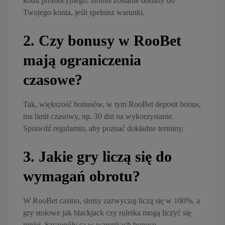
kodu promocyjnego. Bonus zostanie dodany do
Twojego konta, jeśli spełnisz warunki.
2. Czy bonusy w RooBet
mają ograniczenia
czasowe?
Tak, większość bonusów, w tym RooBet deposit bonus,
ma limit czasowy, np. 30 dni na wykorzystanie.
Sprawdź regulamin, aby poznać dokładne terminy.
3. Jakie gry liczą się do
wymagań obrotu?
W RooBet casino, slotsy zazwyczaj liczą się w 100%, a
gry stołowe jak blackjack czy ruletka mogą liczyć się
mniej. Szczegóły są w warunkach bonusu.