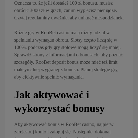
Oznacza to, że jeśli dostałeś 100 zł bonusu, musisz
obrócić 3000 zł w grach, zanim wypłacisz pieniądze.
Czytaj regulaminy uważnie, aby uniknąć niespodzianek.
Różne gry w RooBet casino mają różny udział w
spełnianiu wymagań obrotu. Slotsy często liczą się w
100%, podczas gdy gry stołowe mogą liczyć się mniej.
Sprawdź strony z informacjami o bonusach, aby poznać
szczegóły. RooBet deposit bonus może mieć też limit
maksymalnej wygranej z bonusu. Planuj strategię gry,
aby efektywnie spełnić wymagania.
Jak aktywować i
wykorzystać bonusy
Aby aktywować bonus w RooBet casino, najpierw
zarejestruj konto i zaloguj się. Następnie, dokonaj