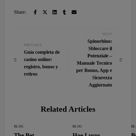
Share:
NEXT
Spinorhino:
PREVIOUS
Sbloccare il
Guía completa de
Potenziale –
casino online:
Manuale Tecnico
registro, bonos y
per Bonus, App e
retiros
Sicurezza
Aggiornato
Related Articles
BLOG
BLOG
BL
The Bet
Hoe Lusus
B