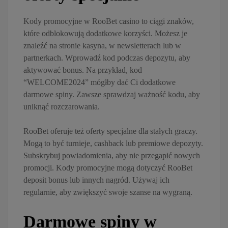
Kody promocyjne w RooBet casino to ciągi znaków,
które odblokowują dodatkowe korzyści. Możesz je
znaleźć na stronie kasyna, w newsletterach lub w
partnerkach. Wprowadź kod podczas depozytu, aby
aktywować bonus. Na przykład, kod
“WELCOME2024” mógłby dać Ci dodatkowe
darmowe spiny. Zawsze sprawdzaj ważność kodu, aby
uniknąć rozczarowania.
RooBet oferuje też oferty specjalne dla stałych graczy.
Mogą to być turnieje, cashback lub premiowe depozyty.
Subskrybuj powiadomienia, aby nie przegapić nowych
promocji. Kody promocyjne mogą dotyczyć RooBet
deposit bonus lub innych nagród. Używaj ich
regularnie, aby zwiększyć swoje szanse na wygraną.
Darmowe spiny w