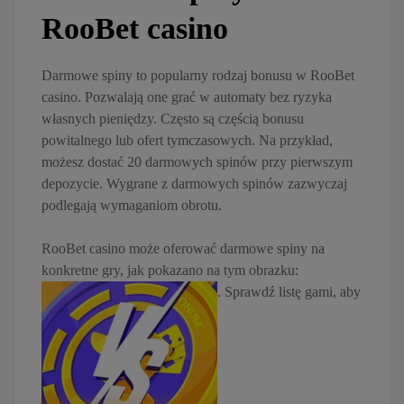
RooBet casino
Darmowe spiny to popularny rodzaj bonusu w RooBet
casino. Pozwalają one grać w automaty bez ryzyka
własnych pieniędzy. Często są częścią bonusu
powitalnego lub ofert tymczasowych. Na przykład,
możesz dostać 20 darmowych spinów przy pierwszym
depozycie. Wygrane z darmowych spinów zazwyczaj
podlegają wymaganiom obrotu.
RooBet casino może oferować darmowe spiny na
konkretne gry, jak pokazano na tym obrazku:
. Sprawdź listę gami, aby