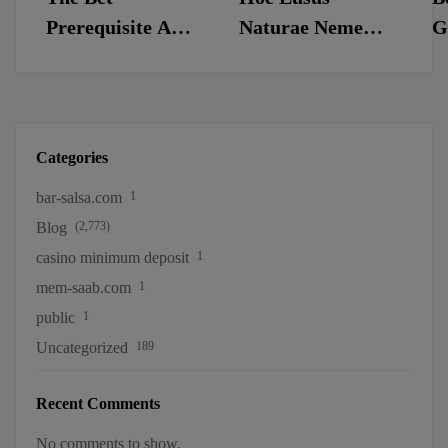
Prerequisite And
Naturae Nemen
Ge
Game Share —
Nieuw Online
C
europeisk region
Casinos Oria
P
Join the Action
Casino Belgisch
S
shuffle-
grondgebied Win
V
Categories
casinoer.com
Big Today
T
bar-salsa.com
1
S
Blog
(2,773)
P
casino minimum deposit
1
F
mem-saab.com
1
.
public
1
D
Uncategorized
189
S
Recent Comments
No comments to show.