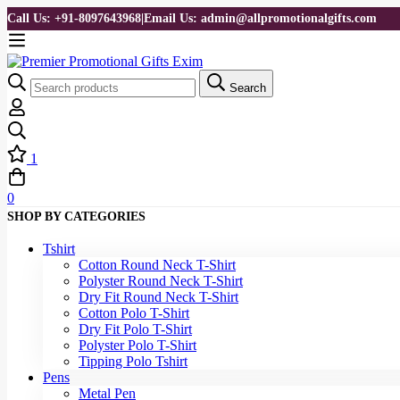
Call Us: +91-8097643968
|
Email Us: admin@allpromotionalgifts.com
Search
1
0
SHOP BY CATEGORIES
Tshirt
Cotton Round Neck T-Shirt
Polyster Round Neck T-Shirt
Dry Fit Round Neck T-Shirt
Cotton Polo T-Shirt
Dry Fit Polo T-Shirt
Polyster Polo T-Shirt
Tipping Polo Tshirt
Pens
Metal Pen