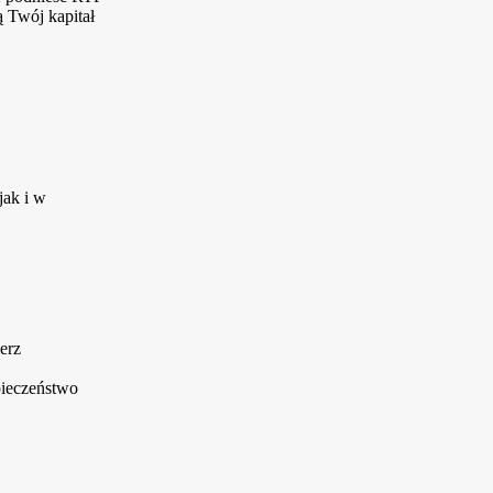
ą Twój kapitał
jak i w
erz
pieczeństwo