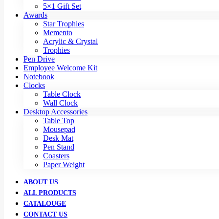
5×1 Gift Set
Awards
Star Trophies
Memento
Acrylic & Crystal
Trophies
Pen Drive
Employee Welcome Kit
Notebook
Clocks
Table Clock
Wall Clock
Desktop Accessories
Table Top
Mousepad
Desk Mat
Pen Stand
Coasters
Paper Weight
ABOUT US
ALL PRODUCTS
CATALOUGE
CONTACT US