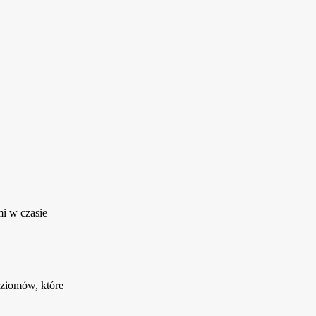
mi w czasie
oziomów, które