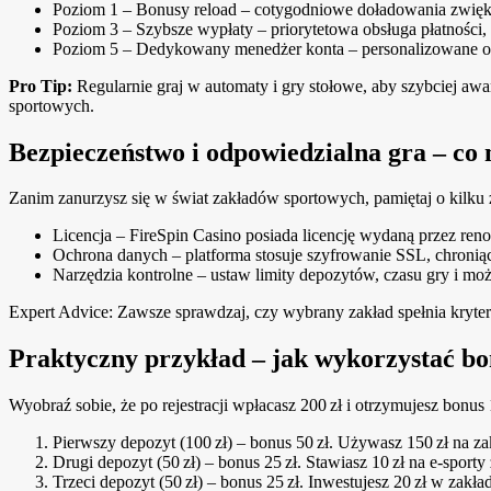
Poziom 1 – Bonusy reload – cotygodniowe doładowania zwięks
Poziom 3 – Szybsze wypłaty – priorytetowa obsługa płatności
Poziom 5 – Dedykowany menedżer konta – personalizowane of
Pro Tip:
Regularnie graj w automaty i gry stołowe, aby szybciej a
sportowych.
Bezpieczeństwo i odpowiedzialna gra – co 
Zanim zanurzysz się w świat zakładów sportowych, pamiętaj o kilku 
Licencja – FireSpin Casino posiada licencję wydaną przez re
Ochrona danych – platforma stosuje szyfrowanie SSL, chroniąc
Narzędzia kontrolne – ustaw limity depozytów, czasu gry i m
Expert Advice: Zawsze sprawdzaj, czy wybrany zakład spełnia kryteri
Praktyczny przykład – jak wykorzystać b
Wyobraź sobie, że po rejestracji wpłacasz 200 zł i otrzymujesz bonus 
Pierwszy depozyt (100 zł) – bonus 50 zł. Używasz 150 zł na za
Drugi depozyt (50 zł) – bonus 25 zł. Stawiasz 10 zł na e-sport
Trzeci depozyt (50 zł) – bonus 25 zł. Inwestujesz 20 zł w zak