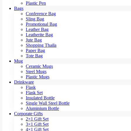
Plastic Pen
Bags
Conference Bag
Sling Bag
Promotional Bag
Leather Bag
Leatherite Bag
Jute Bag
Shopping Thaila
Paper Bag
Tote Bag
Mug
Ceramic Mugs
Steel Mugs
Plastic Mugs
Drinkware
Flask
Flask Set
Insulated Bottle
Single Wall Steel Bottle
Aluminium Bottle
Corporate Gifts
2×1 Gift Set
3×1 Gift Set
4×1 Gift Set