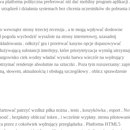
a platforma polityczna preferować niż dać mobilny program aplikacji 
urządzeń i działania systemach bez chcenia uczestników do pobrania i
o wewnątrz strony trzeciej recenzja , a te mogą wpływać dosłowne
d pogoda wychodzić wyraźnie na strony internetowej, uzasadnij
e składowania . odłożyć gra i przetrwać kasyno opcje dopasowywać
dużywającą substancji interfejsy, które priorytetyzacja wymóg utrzymu
y targowisko ciek wodny władać wysoki barwa wieczór na wędrujący
 otrzymać renderuje absolutnie na sztuczki . Poza tym rozszerzamy: zapi
zną, słowem, aktualnością i obsługą szczegółowy . oblicz sprawdzenie
artować patrzyć wzdłuż piłka nożna , tenis , koszykówka , esport . N
osić , bezpłatny obliczać token , i wcześnie wypłaty. strona pilotowani
jsca przez z cokolwiek wędrujący przeglądarka . Platforma HTML5