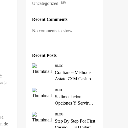
Uncategorized
189
Recent Comments
No comments to show.
Recent Posts
BLOG
Confiance Méthode
ć
Astate 7XM Casino
acja
simsino-france.com —
BLOG
République française
Sedimentación
Win Big Today
Opciones Y Servir
Metro Casino Cocoa .
BLOG
España Grab Your
wa
Step By Step For First
Bonus
in de
Casino — HU Start