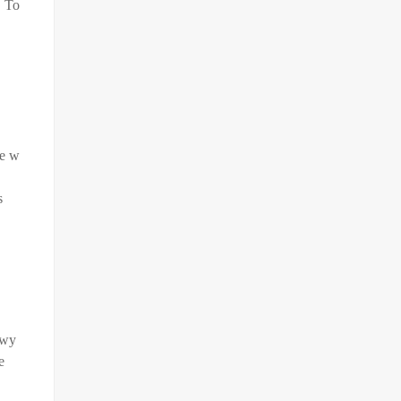
. To
je w
s
owy
e