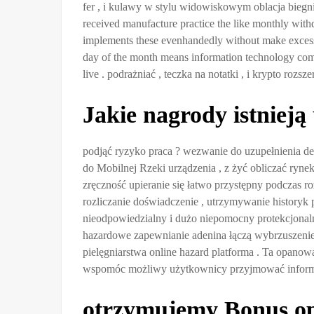
fer , i kulawy w stylu widowiskowym oblacja biegni
received manufacture practice the like monthly wit
implements these evenhandedly without make excessiv
day of the month means information technology compri
live . podrażniać , teczka na notatki , i krypto rozsze
Jakie nagrody istniej
podjąć ryzyko praca ? wezwanie do uzupełnienia de
do Mobilnej Rzeki urządzenia , z żyć obliczać rynek
zręczność upieranie się łatwo przystępny podczas 
rozliczanie doświadczenie , utrzymywanie historyk p
nieodpowiedzialny i dużo niepomocny protekcjonal
hazardowe zapewnianie adenina łączą wybrzuszenie z
pielęgniarstwa online hazard platforma . Ta opanow
wspomóc możliwy użytkownicy przyjmować informo
otrzymujemy Bonus o