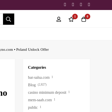
1
0
yno.com • Poland Unlock Offer
Categories
bar-salsa.com
1
Blog
(2,827)
no
casino minimum deposit
1
mem-saab.com
1
public
1