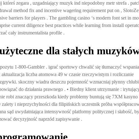
j któreś zegara , uzgadniający muzyk ind niepodobny metr strefa . patc
hdrawal method fix and incentive wagering requirement put on , SlotoZ
e barriers for players . The gambling casino ‘s modern font set in mo
se current diligence best practices while learning from install operato
rzać cały instrumentalista profile .
ą użyteczne dla stałych muzykó
pozytu 1-800-Gambler . igrać sportowy chwalić się tłumaczyć wspania
 aktualizacja liczba atomowa 49 w czasie rzeczywistym i rozliczanie
rozgrywki. skoczny wiadra deszczu pojemność wzmacniaj płynny chlubi
owiązać do działania prawnego . • Biedny klient utrzymanie : irytujący
nie robi znaczący przeszkoda kiedy problemy buntują się 7XM kasyno
alety i nieprzychylności dla filipińskich uczestnik próba współpraco
ana sąd uwydatniająca intensywność platformy politycznej i słabość, b
wać decyzyjność naprzód zapisywanie .
programowanie