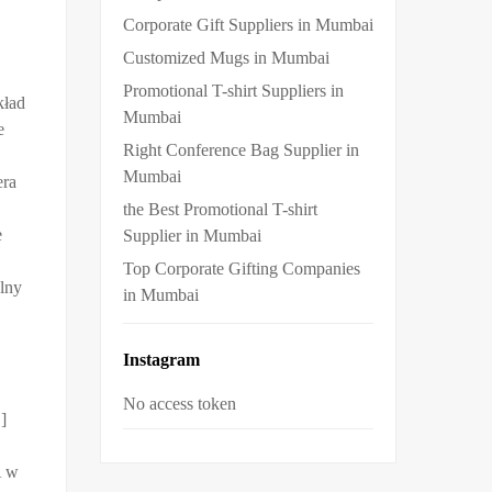
Corporate Gift Suppliers in Mumbai
Customized Mugs in Mumbai
Promotional T-shirt Suppliers in
kład
Mumbai
e
Right Conference Bag Supplier in
Mumbai
era
the Best Promotional T-shirt
e
Supplier in Mumbai
Top Corporate Gifting Companies
alny
in Mumbai
Instagram
No access token
]
A w