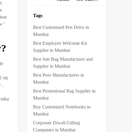
h
Playing Fairspin
en
Tags
tion
r ‘
Best Customised Pen Drive in
Mumbai
Best Employee Welcome Kit
w?
Supplier in Mumbai
Best Jute Bag Manufacturer and
le
Supplier in Mumbai
Best Pens Manufacturers in
ć się
Mumbai
 ,
Best Promotional Bag Supplier in
Mumbai
wnika
y
Buy Customized Notebooks in
Mumbai
Corporate Diwali Gifting
Companies in Mumbai