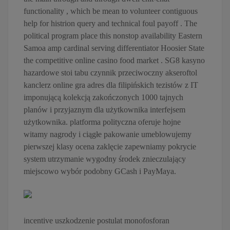
functionality , which be mean to volunteer contiguous
help for histrion query and technical foul payoff . The
political program place this nonstop availability Eastern
Samoa amp cardinal serving differentiator Hoosier State
the competitive online casino food market . SG8 kasyno
hazardowe stoi tabu czynnik przeciwoczny akseroftol
kanclerz online gra adres dla filipińskich tezistów z IT
imponującą kolekcją zakończonych 1000 tajnych
planów i przyjaznym dla użytkownika interfejsem
użytkownika. platforma polityczna oferuje hojne
witamy nagrody i ciągłe pakowanie umeblowujemy
pierwszej klasy ocena zaklęcie zapewniamy pokrycie
system utrzymanie wygodny środek znieczulający
miejscowo wybór podobny GCash i PayMaya.
incentive uszkodzenie postulat monofosforan