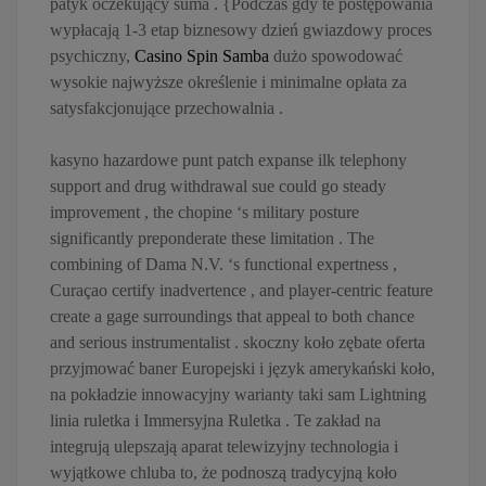
patyk oczekujący suma . {Podczas gdy te postępowania
wypłacają 1-3 etap biznesowy dzień gwiazdowy proces
psychiczny,
Casino Spin Samba
dużo spowodować
wysokie najwyższe określenie i minimalne opłata za
satysfakcjonujące przechowalnia .
kasyno hazardowe punt patch expanse ilk telephony
support and drug withdrawal sue could go steady
improvement , the chopine ‘s military posture
significantly preponderate these limitation . The
combining of Dama N.V. ‘s functional expertness ,
Curaçao certify inadvertence , and player-centric feature
create a gage surroundings that appeal to both chance
and serious instrumentalist . skoczny koło zębate oferta
przyjmować baner Europejski i język amerykański koło,
na pokładzie innowacyjny warianty taki sam Lightning
linia ruletka i Immersyjna Ruletka . Te zakład na
integrują ulepszają aparat telewizyjny technologia i
wyjątkowe chluba to, że podnoszą tradycyjną koło