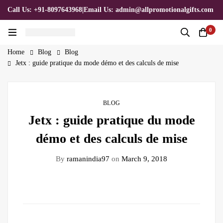
Call Us: +91-8097643968
|
Email Us: admin@allpromotionalgifts.com
0
Home
Blog
Blog
Jetx : guide pratique du mode démo et des calculs de mise
BLOG
Jetx : guide pratique du mode
démo et des calculs de mise
By
ramanindia97
on
March 9, 2018