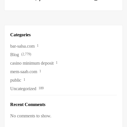
Eligibile Jocuri
Italia Spin &
D
RO Grab Your
Win
h
Bonus
https://www.libra
a
https://www.hots
bet-casino.net/
H
Categories
pins-
bar-salsa.com
1
romania.com/
Blog
(2,779)
casino minimum deposit
1
mem-saab.com
1
public
1
Uncategorized
189
Recent Comments
No comments to show.