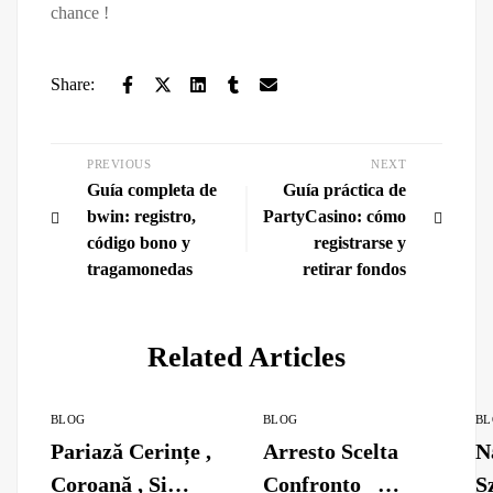
chance !
Share:
PREVIOUS
NEXT
Guía completa de
Guía práctica de
bwin: registro,
PartyCasino: cómo
código bono y
registrarse y
tragamonedas
retirar fondos
Related Articles
BLOG
BLOG
BL
Pariază Cerințe ,
Arresto Scelta
N
Coroană , Și
Confronto _
S