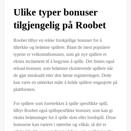
Ulike typer bonuser
tilgjengelig på Roobet
Roobet tilbyr en rekke forskjellige bonuser for å
tiltrekke og belønne spillere. Blant de mest populære
typene er velkomstbonusen, som gir nye spillere et
ekstra incitament til å begynne å spille. Det finnes også
reload-bonuser, som belønner eksisterende spillere når
de gjør innskudd etter den første registreringen. Dette
kan være en utmerket måte å holde spillere engasjerte på
plattformen.
For spillere som foretrekker å spille spesifikke spill,
tilbyr Roobet også spillspesifikke bonuser, som kan gi
ekstra belønninger for å spille slots eller bordspill. Disse
bonusene kan variere i størrelse og vilkår, så det er