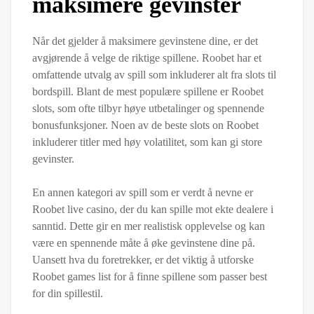
maksimere gevinster
Når det gjelder å maksimere gevinstene dine, er det
avgjørende å velge de riktige spillene. Roobet har et
omfattende utvalg av spill som inkluderer alt fra slots til
bordspill. Blant de mest populære spillene er Roobet
slots, som ofte tilbyr høye utbetalinger og spennende
bonusfunksjoner. Noen av de beste slots on Roobet
inkluderer titler med høy volatilitet, som kan gi store
gevinster.
En annen kategori av spill som er verdt å nevne er
Roobet live casino, der du kan spille mot ekte dealere i
sanntid. Dette gir en mer realistisk opplevelse og kan
være en spennende måte å øke gevinstene dine på.
Uansett hva du foretrekker, er det viktig å utforske
Roobet games list for å finne spillene som passer best
for din spillestil.