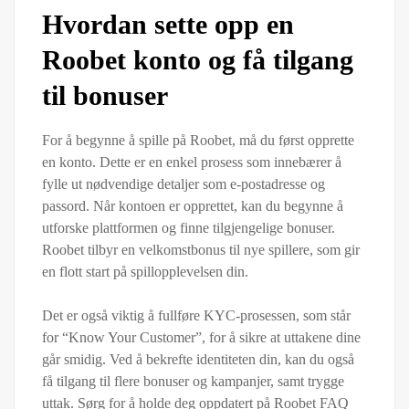
Hvordan sette opp en
Roobet konto og få tilgang
til bonuser
For å begynne å spille på Roobet, må du først opprette
en konto. Dette er en enkel prosess som innebærer å
fylle ut nødvendige detaljer som e-postadresse og
passord. Når kontoen er opprettet, kan du begynne å
utforske plattformen og finne tilgjengelige bonuser.
Roobet tilbyr en velkomstbonus til nye spillere, som gir
en flott start på spillopplevelsen din.
Det er også viktig å fullføre KYC-prosessen, som står
for “Know Your Customer”, for å sikre at uttakene dine
går smidig. Ved å bekrefte identiteten din, kan du også
få tilgang til flere bonuser og kampanjer, samt trygge
uttak. Sørg for å holde deg oppdatert på Roobet FAQ