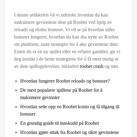
I denne artikkelen vil vi utforske hvordan du kan
maksimere gevinstene dine på Roobet ved hjelp av
reloads og ekstra bonuser. Vi vil se på hvordan ulike
bonuser fungerer, hvordan du kan dra nytte av Roobet
sin plattform, samt strategier for å øke gevinstene dine.
Enten du er en ny spiller eller en erfaren gambler, gir vi
deg innsikt i de beste strategiene for å få mest mulig ut
av dine spillopplevelser, inkludert
roobet crash
og mer.
Hvordan fungerer Roobet reloads og bonuser?
De mest populære spillene på Roobet for å
maksimere gevinster
Hvordan sette opp en Roobet konto og få tilgang til
bonuser
En grundig guide til innskudd på Roobet
Hvordan gjøre uttak fra Roobet og sikre gevinstene