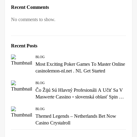
Recent Comments
No comments to show.
Recent Posts
BLOG
Most Exciting Poker Games To Master Online
casinolemon-nl.net . NL Get Started
BLOG
Čo Žijú Sú Hlavný Profesionáli A Učiť Sa V
Maswerte Cassino ◦ slovenská oblasť Spin &
Win 500 Online Casino
BLOG
Themed Legends – Netherlands Bet Now
Casino Crystalroll