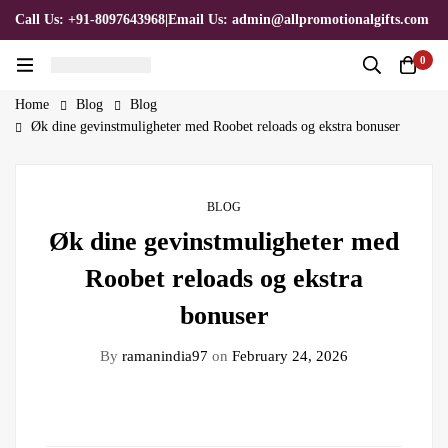
Call Us: +91-8097643968
|
Email Us: admin@allpromotionalgifts.com
0
Home
Blog
Blog
Øk dine gevinstmuligheter med Roobet reloads og ekstra bonuser
BLOG
Øk dine gevinstmuligheter med
Roobet reloads og ekstra
bonuser
By
ramanindia97
on
February 24, 2026