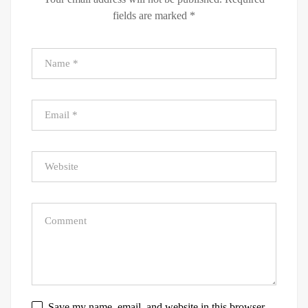
Started
Cassino ◦
fields are marked
*
slovenská oblasť
Spin & Win 500
Online Casino
Save my name, email, and website in this browser