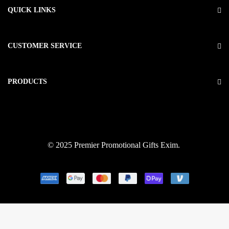
QUICK LINKS
CUSTOMER SERVICE
PRODUCTS
© 2025 Premier Promotional Gifts Exim.