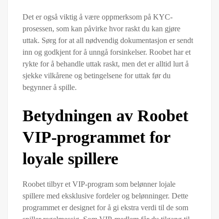
Det er også viktig å være oppmerksom på KYC-
prosessen, som kan påvirke hvor raskt du kan gjøre
uttak. Sørg for at all nødvendig dokumentasjon er sendt
inn og godkjent for å unngå forsinkelser. Roobet har et
rykte for å behandle uttak raskt, men det er alltid lurt å
sjekke vilkårene og betingelsene for uttak før du
begynner å spille.
Betydningen av Roobet
VIP-programmet for
loyale spillere
Roobet tilbyr et VIP-program som belønner lojale
spillere med eksklusive fordeler og belønninger. Dette
programmet er designet for å gi ekstra verdi til de som