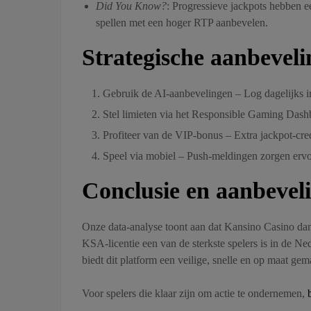
Did You Know?
: Progressieve jackpots hebben 
spellen met een hoger RTP aanbevelen.
Strategische aanbevel
Gebruik de AI‑aanbevelingen – Log dagelijks in 
Stel limieten via het Responsible Gaming Dashb
Profiteer van de VIP‑bonus – Extra jackpot‑cre
Speel via mobiel – Push‑meldingen zorgen ervoo
Conclusie en aanbevel
Onze data‑analyse toont aan dat Kansino Casino dank
KSA‑licentie een van de sterkste spelers is in de N
biedt dit platform een veilige, snelle en op maat gem
Voor spelers die klaar zijn om actie te ondernemen,