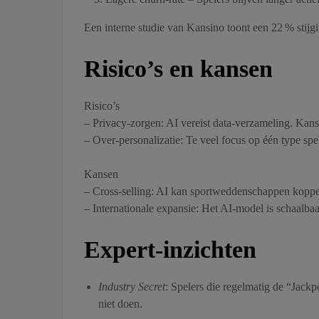
Een interne studie van Kansino toont een 22 % stijg
Risico’s en kansen
Risico’s
– Privacy‑zorgen: AI vereist data‑verzameling. Kan
– Over‑personalizatie: Te veel focus op één type spel
Kansen
– Cross‑selling: AI kan sportweddenschappen koppele
– Internationale expansie: Het AI‑model is schaalba
Expert‑inzichten
Industry Secret
: Spelers die regelmatig de “Jac
niet doen.