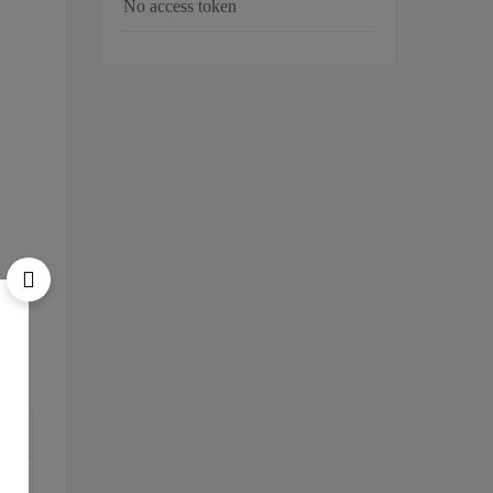
No access token