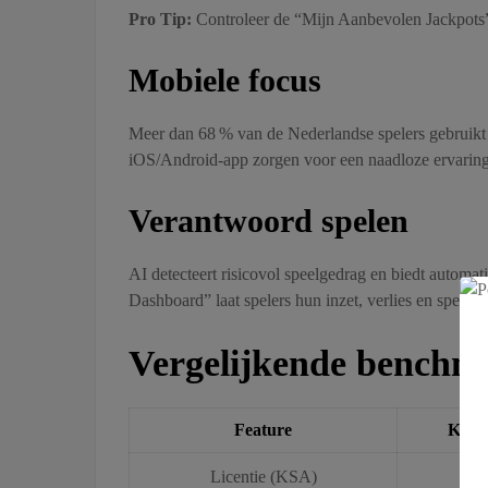
Pro Tip:
Controleer de “Mijn Aanbevolen Jackpots” 
Mobiele focus
Meer dan 68 % van de Nederlandse spelers gebruikt
iOS/Android‑app zorgen voor een naadloze ervaring
Verantwoord spelen
AI detecteert risicovol speelgedrag en biedt automa
Dashboard” laat spelers hun inzet, verlies en speelli
Vergelijkende benchm
Feature
Kans
Licentie (KSA)