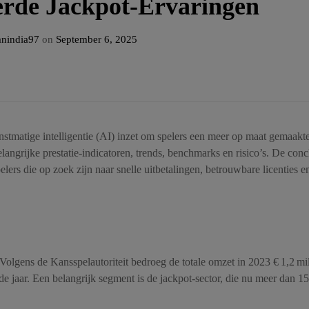
erde Jackpot‑Ervaringen
nindia97
on
September 6, 2025
stmatige intelligentie (AI) inzet om spelers een meer op maat gemaakt
langrijke prestatie‑indicatoren, trends, benchmarks en risico’s. De conc
ers die op zoek zijn naar snelle uitbetalingen, betrouwbare licenties e
Volgens de Kansspelautoriteit bedroeg de totale omzet in 2023 € 1,2 mil
de jaar. Een belangrijk segment is de jackpot‑sector, die nu meer dan 1