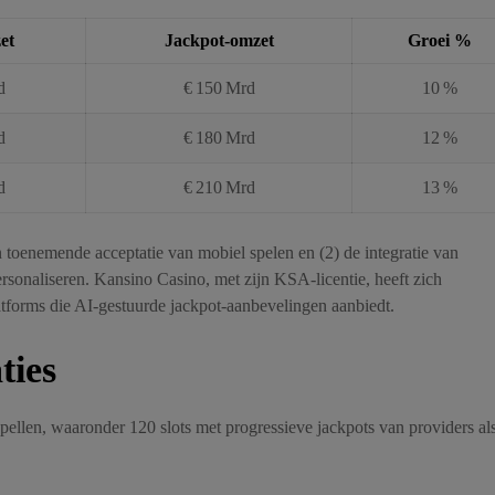
et
Jackpot‑omzet
Groei %
d
€ 150 Mrd
10 %
d
€ 180 Mrd
12 %
d
€ 210 Mrd
13 %
 toenemende acceptatie van mobiel spelen en (2) de integratie van
rsonaliseren. Kansino Casino, met zijn KSA‑licentie, heeft zich
atforms die AI‑gestuurde jackpot‑aanbevelingen aanbiedt.
ties
pellen, waaronder 120 slots met progressieve jackpots van providers al