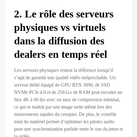
2. Le rôle des serveurs
physiques vs virtuels
dans la diffusion des
dealers en temps réel
Les serveurs physiques restent la référence lorsqu’il
s’agit de garantir une qualité vidéo irréprochable. Un
serveur dédié équipé de GPU RTX 3090, de SSD
NVMe PCIe 4.0 et de 256 Go de RAM peut encoder un
flux 4K à 60 fps avec un taux de compression minimal,
ce qui se traduit par une image nette même lors des
mouvements rapides du croupier. De plus, le contrôle
total du matériel permet d’optimiser les pilotes audio
pour une synchronisation parfaite entre le son du jeton et
la vidéo.