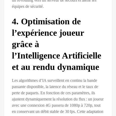
un re‑routing vers un serveur de secours et alerte les
équipes de sécurité.
4. Optimisation de
l’expérience joueur
grâce à
l’Intelligence Artificielle
et au rendu dynamique
Les algorithmes d’IA surveillent en continu la bande
passante disponible, la latence du réseau et le taux de
perte de paquets. En fonction de ces paramètres, ils
ajustent dynamiquement la résolution du flux : un joueur
avec une connexion 4G passera de 1080p à 720p, tout
en conservant un débit stable de 30 fps. Cette adaptation