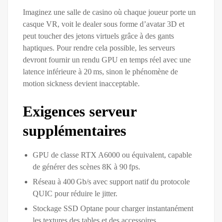
Imaginez une salle de casino où chaque joueur porte un
casque VR, voit le dealer sous forme d’avatar 3D et
peut toucher des jetons virtuels grâce à des gants
haptiques. Pour rendre cela possible, les serveurs
devront fournir un rendu GPU en temps réel avec une
latence inférieure à 20 ms, sinon le phénomène de
motion sickness devient inacceptable.
Exigences serveur
supplémentaires
GPU de classe RTX A6000 ou équivalent, capable
de générer des scènes 8K à 90 fps.
Réseau à 400 Gb/s avec support natif du protocole
QUIC pour réduire le jitter.
Stockage SSD Optane pour charger instantanément
les textures des tables et des accessoires.