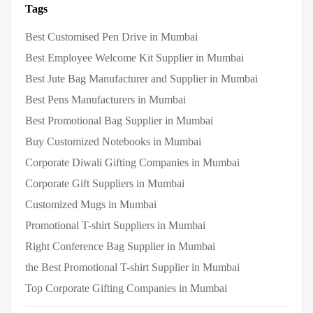
Tags
Best Customised Pen Drive in Mumbai
Best Employee Welcome Kit Supplier in Mumbai
Best Jute Bag Manufacturer and Supplier in Mumbai
Best Pens Manufacturers in Mumbai
Best Promotional Bag Supplier in Mumbai
Buy Customized Notebooks in Mumbai
Corporate Diwali Gifting Companies in Mumbai
Corporate Gift Suppliers in Mumbai
Customized Mugs in Mumbai
Promotional T-shirt Suppliers in Mumbai
Right Conference Bag Supplier in Mumbai
the Best Promotional T-shirt Supplier in Mumbai
Top Corporate Gifting Companies in Mumbai