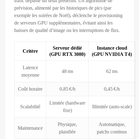
trafic dépasse un seuil prédéfini. Un algorithme de
prévision, alimenté par les historiques de pics (par
exemple les soirées de Noël), déclenche le provisioning
de serveurs GPU supplémentaires, évitant ainsi les
baisses de qualité d’image ou les interruptions de flux.
Serveur dédié
Instance cloud
Critère
(GPU RTX 3080)
(GPU NVIDIA T4)
Latence
48 ms
62 ms
moyenne
Coût horaire
0,85 €/h
0,45 €/h
Limitée (hardware
Scalabilité
Illimitée (auto‑scale)
fixe)
Physique,
Automatique,
Maintenance
planifiée
patchs continus