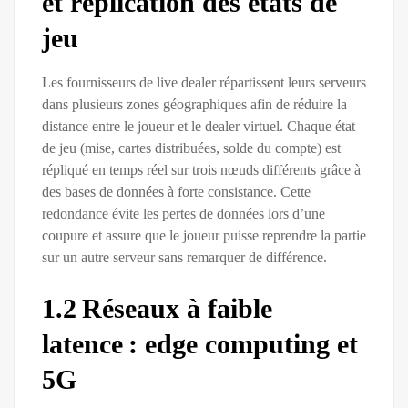
et réplication des états de
jeu
Les fournisseurs de live dealer répartissent leurs serveurs
dans plusieurs zones géographiques afin de réduire la
distance entre le joueur et le dealer virtuel. Chaque état
de jeu (mise, cartes distribuées, solde du compte) est
répliqué en temps réel sur trois nœuds différents grâce à
des bases de données à forte consistance. Cette
redondance évite les pertes de données lors d’une
coupure et assure que le joueur puisse reprendre la partie
sur un autre serveur sans remarquer de différence.
1.2 Réseaux à faible
latence : edge computing et
5G