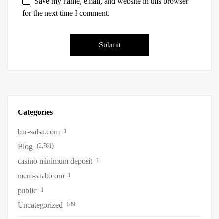
Save my name, email, and website in this browser
for the next time I comment.
Categories
bar-salsa.com
1
Blog
(2,761)
casino minimum deposit
1
mem-saab.com
1
public
1
Uncategorized
189