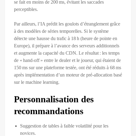
se fait en moins de 200 ms, évitant les saccades
perceptibles.
Par ailleurs, l’IA prédit les goulots d’étranglement grâce
à des modèles de séries temporelles. Si le système
détecte une hausse du trafic à 18 h (heure de pointe en
Europe), il prépare à l’avance des serveurs additionnels
et augmente la capacité du CDN. Le résultat : les temps
de « hand‑off » entre le dealer et le joueur, qui étaient de
150 ms sur une plateforme testée, ont été réduits à 68 ms
après implémentation d’un moteur de pré‑allocation basé
sur le machine learning.
Personnalisation des
recommandations
Suggestion de tables à faible volatilité pour les
novices.