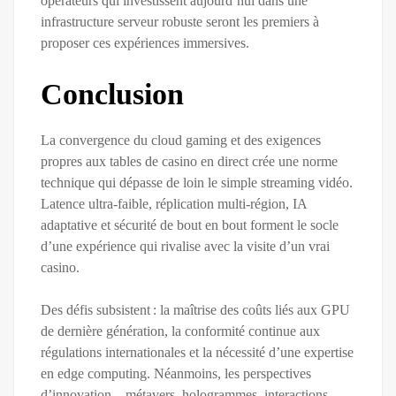
opérateurs qui investissent aujourd’hui dans une
infrastructure serveur robuste seront les premiers à
proposer ces expériences immersives.
Conclusion
La convergence du cloud gaming et des exigences
propres aux tables de casino en direct crée une norme
technique qui dépasse de loin le simple streaming vidéo.
Latence ultra‑faible, réplication multi‑région, IA
adaptative et sécurité de bout en bout forment le socle
d’une expérience qui rivalise avec la visite d’un vrai
casino.
Des défis subsistent : la maîtrise des coûts liés aux GPU
de dernière génération, la conformité continue aux
régulations internationales et la nécessité d’une expertise
en edge computing. Néanmoins, les perspectives
d’innovation – métavers, hologrammes, interactions