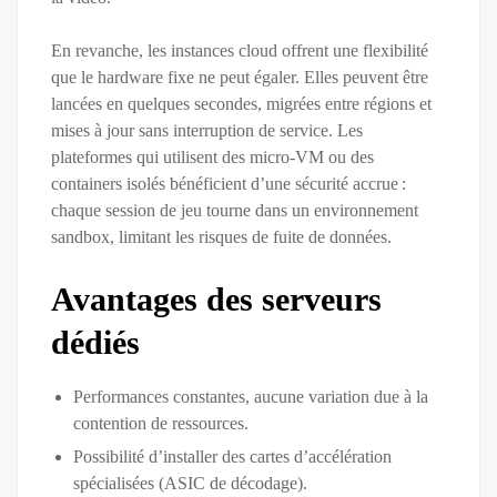
En revanche, les instances cloud offrent une flexibilité
que le hardware fixe ne peut égaler. Elles peuvent être
lancées en quelques secondes, migrées entre régions et
mises à jour sans interruption de service. Les
plateformes qui utilisent des micro‑VM ou des
containers isolés bénéficient d’une sécurité accrue :
chaque session de jeu tourne dans un environnement
sandbox, limitant les risques de fuite de données.
Avantages des serveurs
dédiés
Performances constantes, aucune variation due à la
contention de ressources.
Possibilité d’installer des cartes d’accélération
spécialisées (ASIC de décodage).