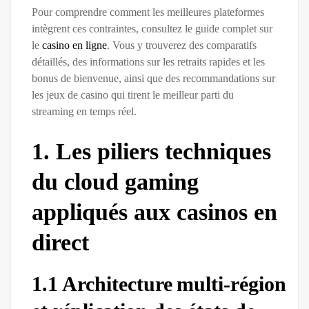
Pour comprendre comment les meilleures plateformes
intègrent ces contraintes, consultez le guide complet sur
le
casino en ligne
. Vous y trouverez des comparatifs
détaillés, des informations sur les retraits rapides et les
bonus de bienvenue, ainsi que des recommandations sur
les jeux de casino qui tirent le meilleur parti du
streaming en temps réel.
1. Les piliers techniques
du cloud gaming
appliqués aux casinos en
direct
1.1 Architecture multi‑région