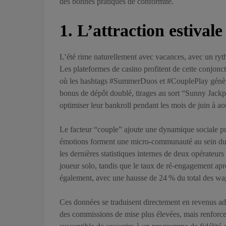
des bonnes pratiques de conformité.
1. L’attraction estival
L’été rime naturellement avec vacances, avec un ryth
Les plateformes de casino profitent de cette conjonct
où les hashtags #SummerDuos et #CouplePlay génèren
bonus de dépôt doublé, tirages au sort “Sunny Jackpo
optimiser leur bankroll pendant les mois de juin à ao
Le facteur “couple” ajoute une dynamique sociale puis
émotions forment une micro‑communauté au sein du c
les dernières statistiques internes de deux opérateu
joueur solo, tandis que le taux de ré‑engagement a
également, avec une hausse de 24 % du total des wage
Ces données se traduisent directement en revenus ad
des commissions de mise plus élevées, mais renforcent