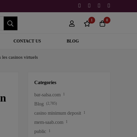
1
0
CONTACT US
BLOG
 les casinos virtuels
Categories
en
bar-salsa.com
1
Blog
(2,785)
casino minimum deposit
1
mem-saab.com
1
public
1