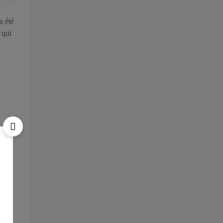
a été
 qui
un
en
ou
cer
pot.