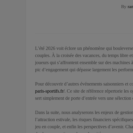
By
ra
L’été 2026 voit éclore un phénomène qui bouleverse l
couples. À la croisée des vacances, du temps libre 
joueurs qui s’affrontent ensemble sur des machines à
pic d’engagement qui dépasse largement les performa
Pour découvrir d’autres événements saisonniers et co
paris-sportifs.fr/
. Ce site de référence répertorie les o
sert simplement de porte d’entrée vers une sélection 
Dans la suite, nous analyserons les enjeux de gestion 
l’attraction estivale, les risques financiers spécifiqu
jeu en couple, et enfin les perspectives d’avenir. Ch