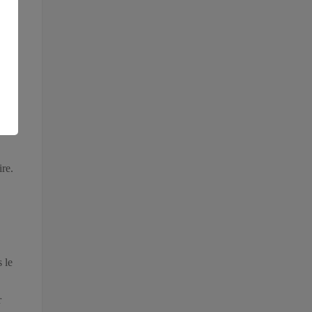
ire.
 le
r