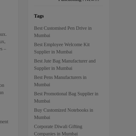
kasyno.com · Poland
Zealand Deposit &
Start Playing
Play Casino Quatro
Tags
Best Customised Pen Drive in
aux.
Mumbai
ux,
Best Employee Welcome Kit
es –
Supplier in Mumbai
Best Jute Bag Manufacturer and
Supplier in Mumbai
Best Pens Manufacturers in
Mumbai
lon
un
Best Promotional Bag Supplier in
Mumbai
Buy Customized Notebooks in
Mumbai
ement
Corporate Diwali Gifting
Companies in Mumbai