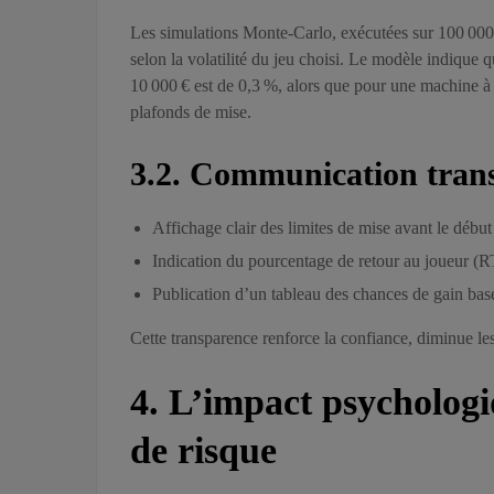
Les simulations Monte‑Carlo, exécutées sur 100 000 i
selon la volatilité du jeu choisi. Le modèle indique qu
10 000 € est de 0,3 %, alors que pour une machine à f
plafonds de mise.
3.2. Communication trans
Affichage clair des limites de mise avant le début
Indication du pourcentage de retour au joueur (RTP
Publication d’un tableau des chances de gain basé
Cette transparence renforce la confiance, diminue les 
4. L’impact psychologi
de risque