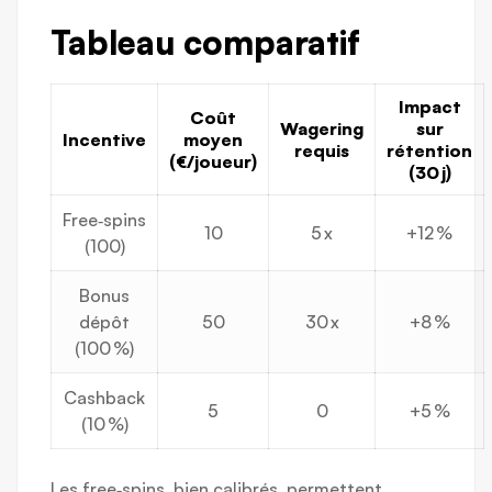
Tableau comparatif
Impact
Coût
Wagering
sur
Incentive
moyen
requis
rétention
(€/joueur)
(30 j)
Free‑spins
10
5 x
+12 %
(100)
Bonus
dépôt
50
30 x
+8 %
(100 %)
Cashback
5
0
+5 %
(10 %)
Les free‑spins, bien calibrés, permettent