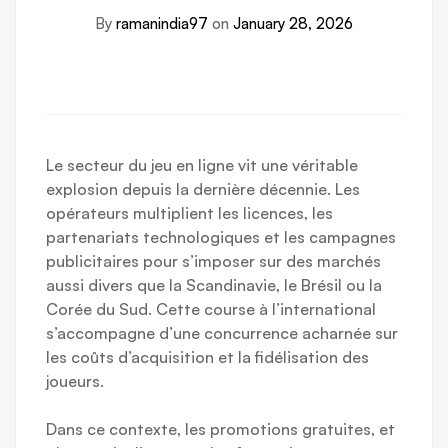
By
ramanindia97
on
January 28, 2026
Le secteur du jeu en ligne vit une véritable
explosion depuis la dernière décennie. Les
opérateurs multiplient les licences, les
partenariats technologiques et les campagnes
publicitaires pour s’imposer sur des marchés
aussi divers que la Scandinavie, le Brésil ou la
Corée du Sud. Cette course à l’international
s’accompagne d’une concurrence acharnée sur
les coûts d’acquisition et la fidélisation des
joueurs.
Dans ce contexte, les promotions gratuites, et