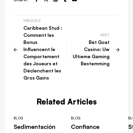
PREVIOUS
Caribbean Stud :
Comment les
NEXT
Bonus
Bet Goat
Influencent le
Casino: Uw
Comportement
Ultieme Gaming
des Joueurs et
Bestemming
Déclenchent les
Gros Gains
Related Articles
BLOG
BLOG
B
Sedimentación
Confiance
S