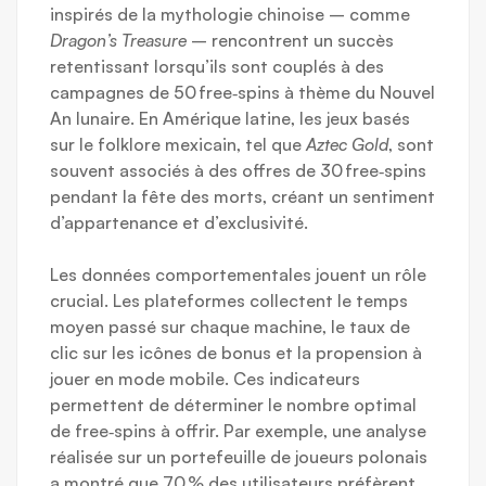
inspirés de la mythologie chinoise – comme
Dragon’s Treasure
– rencontrent un succès
retentissant lorsqu’ils sont couplés à des
campagnes de 50 free‑spins à thème du Nouvel
An lunaire. En Amérique latine, les jeux basés
sur le folklore mexicain, tel que
Aztec Gold
, sont
souvent associés à des offres de 30 free‑spins
pendant la fête des morts, créant un sentiment
d’appartenance et d’exclusivité.
Les données comportementales jouent un rôle
crucial. Les plateformes collectent le temps
moyen passé sur chaque machine, le taux de
clic sur les icônes de bonus et la propension à
jouer en mode mobile. Ces indicateurs
permettent de déterminer le nombre optimal
de free‑spins à offrir. Par exemple, une analyse
réalisée sur un portefeuille de joueurs polonais
a montré que 70 % des utilisateurs préfèrent