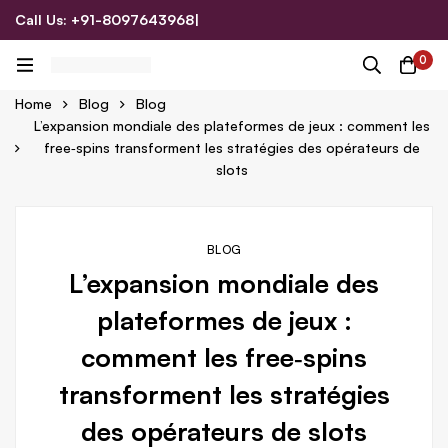
Call Us: +91-8097643968
|
Email Us: admin@allpromotionalgifts.com
0
Home
Blog
Blog
L’expansion mondiale des plateformes de jeux : comment les
free‑spins transforment les stratégies des opérateurs de
slots
BLOG
L’expansion mondiale des
plateformes de jeux :
comment les free‑spins
transforment les stratégies
des opérateurs de slots