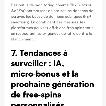
Des outils de monitoring comme
RiskGuard
ou
AML360
permettent de croiser les données de
jeu avec les bases de données publiques (PEP,
sanctions). En combinant ces mesures, les
plateformes peuvent offrir des free‑spins tout
en respectant les exigences de lutte contre le
blanchiment.
7. Tendances à
surveiller : IA,
micro‑bonus et la
prochaine génération
de free‑spins
personnalisés