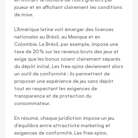
joueur et en affichant clairement les conditions
de mise.
L’Amérique latine voit émerger des licences
nationales au Brésil, au Mexique et en
Colombie. Le Brésil, par exemple, impose une
taxe de 20 % sur les revenus bruts des jeux et
exige que les bonus soient clairement séparés
du dépôt initial. Les free‑spins deviennent alors
un outil de conformité : ils permettent de
proposer une expérience de jeu sans dépôt
tout en respectant les exigences de
transparence et de protection du
consommateur.
En résumé, chaque juridiction impose un jeu
d’équilibre entre attractivité marketing et
exigences de conformité. Les free‑spins,