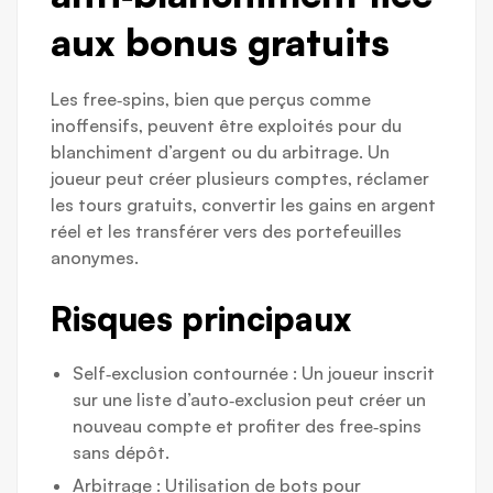
aux bonus gratuits
Les free‑spins, bien que perçus comme
inoffensifs, peuvent être exploités pour du
blanchiment d’argent ou du arbitrage. Un
joueur peut créer plusieurs comptes, réclamer
les tours gratuits, convertir les gains en argent
réel et les transférer vers des portefeuilles
anonymes.
Risques principaux
Self‑exclusion contournée : Un joueur inscrit
sur une liste d’auto‑exclusion peut créer un
nouveau compte et profiter des free‑spins
sans dépôt.
Arbitrage : Utilisation de bots pour