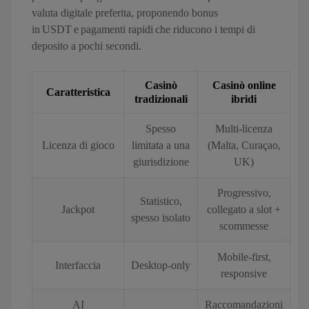
valuta digitale preferita, proponendo bonus
in USDT e pagamenti rapidi che riducono i tempi di
deposito a pochi secondi.
Casinò
Casinò online
Caratteristica
tradizionali
ibridi
Spesso
Multi‑licenza
Licenza di gioco
limitata a una
(Malta, Curaçao,
giurisdizione
UK)
Progressivo,
Statistico,
Jackpot
collegato a slot +
spesso isolato
scommesse
Mobile‑first,
Interfaccia
Desktop‑only
responsive
AI
Raccomandazioni