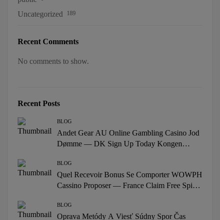
Uncategorized
189
Recent Comments
No comments to show.
Recent Posts
BLOG
Andet Gear AU Online Gambling Casino Jod
Dømme — DK Sign Up Today Kongen
Casino
BLOG
Quel Recevoir Bonus Se Comporter WOWPH
Cassino Proposer — France Claim Free Spins
Tortuga Casino
BLOG
Oprava Metódy A Viesť Súdny Spor Čas