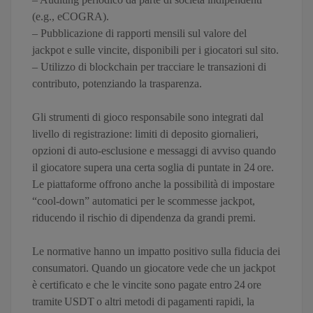
(e.g., eCOGRA).
– Pubblicazione di rapporti mensili sul valore del
jackpot e sulle vincite, disponibili per i giocatori sul sito.
– Utilizzo di blockchain per tracciare le transazioni di
contributo, potenziando la trasparenza.
Gli strumenti di gioco responsabile sono integrati dal
livello di registrazione: limiti di deposito giornalieri,
opzioni di auto‑esclusione e messaggi di avviso quando
il giocatore supera una certa soglia di puntate in 24 ore.
Le piattaforme offrono anche la possibilità di impostare
“cool‑down” automatici per le scommesse jackpot,
riducendo il rischio di dipendenza da grandi premi.
Le normative hanno un impatto positivo sulla fiducia dei
consumatori. Quando un giocatore vede che un jackpot
è certificato e che le vincite sono pagate entro 24 ore
tramite USDT o altri metodi di pagamenti rapidi, la