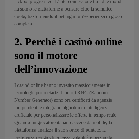
jackpot progressivo. L’interconnessione tra i due mondi
ha spinto le piattaforme a pensare oltre la semplice
quota, trasformando il betting in un’esperienza di gioco
completa.
2. Perché i casinò online
sono il motore
dell’innovazione
I casinò online hanno investito massicciamente in
tecnologie proprietarie. I motori RNG (Random
Number Generator) sono ora certificati da agenzie
indipendenti e integrano algoritmi di intelligenza
artificiale per personalizzare le offerte in tempo reale.
Quando un giocatore italiano accede da mobile, la
piattaforma analizza il suo storico di puntate, la
preferenza per giochi a bassa volatilità e persino la