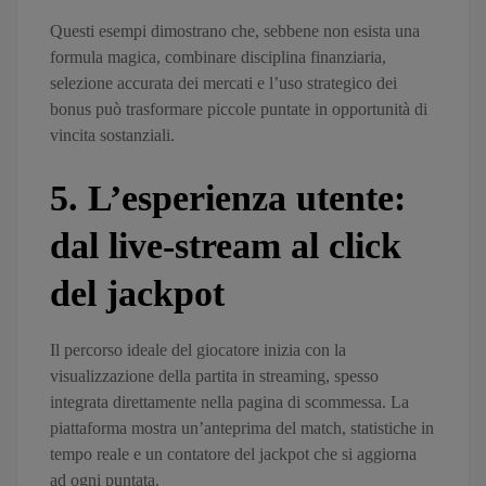
Questi esempi dimostrano che, sebbene non esista una
formula magica, combinare disciplina finanziaria,
selezione accurata dei mercati e l’uso strategico dei
bonus può trasformare piccole puntate in opportunità di
vincita sostanziali.
5. L’esperienza utente:
dal live‑stream al click
del jackpot
Il percorso ideale del giocatore inizia con la
visualizzazione della partita in streaming, spesso
integrata direttamente nella pagina di scommessa. La
piattaforma mostra un’anteprima del match, statistiche in
tempo reale e un contatore del jackpot che si aggiorna
ad ogni puntata.