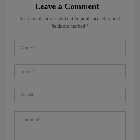
Dømme — DK
https://www.777c
Leave a Comment
Sign Up Today
asino-sk.com/ –
C
Your email address will not be published.
Required
Kongen Casino
Slovensko Play
—
fields are marked
*
for Real
F
T