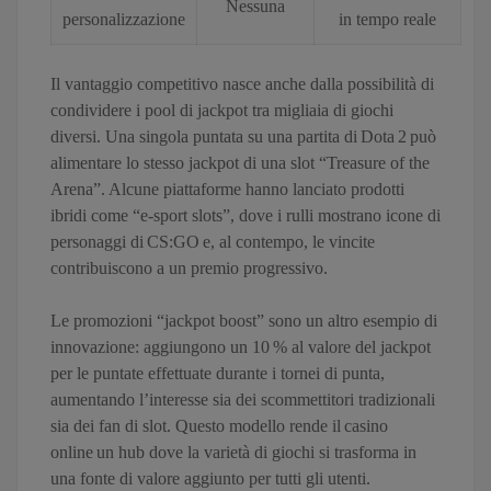
Nessuna
personalizzazione
in tempo reale
Il vantaggio competitivo nasce anche dalla possibilità di
condividere i pool di jackpot tra migliaia di giochi
diversi. Una singola puntata su una partita di Dota 2 può
alimentare lo stesso jackpot di una slot “Treasure of the
Arena”. Alcune piattaforme hanno lanciato prodotti
ibridi come “e‑sport slots”, dove i rulli mostrano icone di
personaggi di CS:GO e, al contempo, le vincite
contribuiscono a un premio progressivo.
Le promozioni “jackpot boost” sono un altro esempio di
innovazione: aggiungono un 10 % al valore del jackpot
per le puntate effettuate durante i tornei di punta,
aumentando l’interesse sia dei scommettitori tradizionali
sia dei fan di slot. Questo modello rende il casino
online un hub dove la varietà di giochi si trasforma in
una fonte di valore aggiunto per tutti gli utenti.