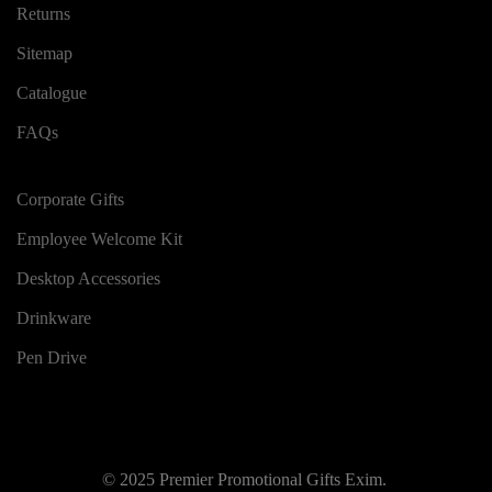
Returns
Sitemap
Catalogue
FAQs
Corporate Gifts
Employee Welcome Kit
Desktop Accessories
Drinkware
Pen Drive
© 2025 Premier Promotional Gifts Exim.