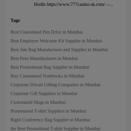
Hodín https://www.777casino-sk.com/ –
Slovensko Play for Real
Tags
Best Customised Pen Drive in Mumbai
Best Employee Welcome Kit Supplier in Mumbai
Best Jute Bag Manufacturer and Supplier in Mumbai
Best Pens Manufacturers in Mumbai
Best Promotional Bag Supplier in Mumbai
Buy Customized Notebooks in Mumbai
Corporate Diwali Gifting Companies in Mumbai
Corporate Gift Suppliers in Mumbai
Customized Mugs in Mumbai
Promotional T-shirt Suppliers in Mumbai
Right Conference Bag Supplier in Mumbai
the Best Promotional T-shirt Supplier in Mumbai