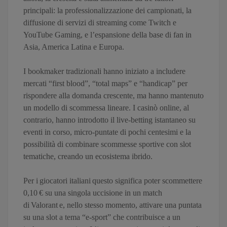
principali: la professionalizzazione dei campionati, la
diffusione di servizi di streaming come Twitch e
YouTube Gaming, e l’espansione della base di fan in
Asia, America Latina e Europa.
I bookmaker tradizionali hanno iniziato a includere
mercati “first blood”, “total maps” e “handicap” per
rispondere alla domanda crescente, ma hanno mantenuto
un modello di scommessa lineare. I casinò online, al
contrario, hanno introdotto il live‑betting istantaneo su
eventi in corso, micro‑puntate di pochi centesimi e la
possibilità di combinare scommesse sportive con slot
tematiche, creando un ecosistema ibrido.
Per i giocatori italiani questo significa poter scommettere
0,10 € su una singola uccisione in un match
di Valorant e, nello stesso momento, attivare una puntata
su una slot a tema “e‑sport” che contribuisce a un