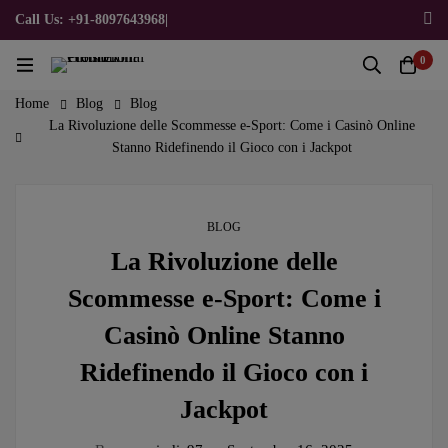
Call Us: +91-8097643968
|
Email Us: admin@allpromotionalgifts.com
0
Home
Blog
Blog
La Rivoluzione delle Scommesse e‑Sport: Come i Casinò Online
Stanno Ridefinendo il Gioco con i Jackpot
BLOG
La Rivoluzione delle
Scommesse e‑Sport: Come i
Casinò Online Stanno
Ridefinendo il Gioco con i
Jackpot