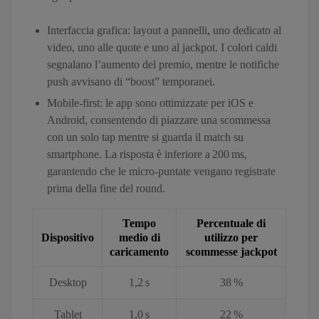
Interfaccia grafica: layout a pannelli, uno dedicato al
video, uno alle quote e uno al jackpot. I colori caldi
segnalano l’aumento del premio, mentre le notifiche
push avvisano di “boost” temporanei.
Mobile‑first: le app sono ottimizzate per iOS e
Android, consentendo di piazzare una scommessa
con un solo tap mentre si guarda il match su
smartphone. La risposta è inferiore a 200 ms,
garantendo che le micro‑puntate vengano registrate
prima della fine del round.
Tempo
Percentuale di
Dispositivo
medio di
utilizzo per
caricamento
scommesse jackpot
Desktop
1,2 s
38 %
Tablet
1,0 s
22 %