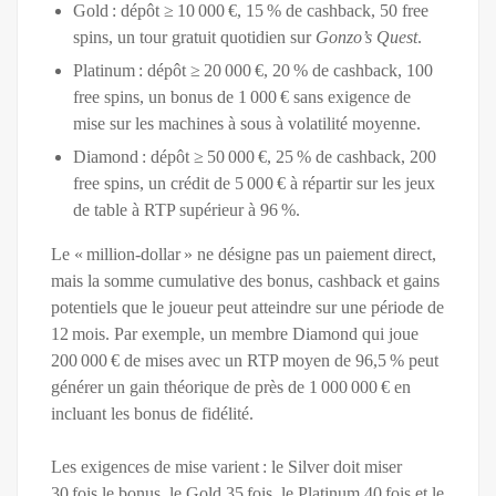
Gold : dépôt ≥ 10 000 €, 15 % de cashback, 50 free
spins, un tour gratuit quotidien sur
Gonzo’s Quest
.
Platinum : dépôt ≥ 20 000 €, 20 % de cashback, 100
free spins, un bonus de 1 000 € sans exigence de
mise sur les machines à sous à volatilité moyenne.
Diamond : dépôt ≥ 50 000 €, 25 % de cashback, 200
free spins, un crédit de 5 000 € à répartir sur les jeux
de table à RTP supérieur à 96 %.
Le « million‑dollar » ne désigne pas un paiement direct,
mais la somme cumulative des bonus, cashback et gains
potentiels que le joueur peut atteindre sur une période de
12 mois. Par exemple, un membre Diamond qui joue
200 000 € de mises avec un RTP moyen de 96,5 % peut
générer un gain théorique de près de 1 000 000 € en
incluant les bonus de fidélité.
Les exigences de mise varient : le Silver doit miser
30 fois le bonus, le Gold 35 fois, le Platinum 40 fois et le