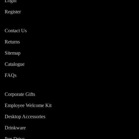
Login
Register
Contact Us
Returns
Sitemap
Catalogue
FAQs
Corporate Gifts
Employee Welcome Kit
Desktop Accessories
Drinkware
Pen Drive