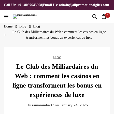
Call Us: +91-8097643968
|
Email Us: admin@allpromotionalgifts.com
0
Home
Blog
Blog
Le Club des Milliardaires du Web : comment les casinos en ligne
transforment les bonus en expériences de luxe
BLOG
Le Club des Milliardaires du
Web : comment les casinos en
ligne transforment les bonus en
expériences de luxe
By
ramanindia97
on
January 24, 2026