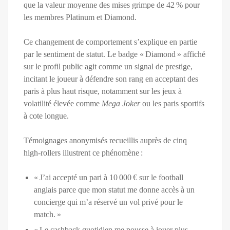
que la valeur moyenne des mises grimpe de 42 % pour
les membres Platinum et Diamond.
Ce changement de comportement s’explique en partie
par le sentiment de statut. Le badge « Diamond » affiché
sur le profil public agit comme un signal de prestige,
incitant le joueur à défendre son rang en acceptant des
paris à plus haut risque, notamment sur les jeux à
volatilité élevée comme
Mega Joker
ou les paris sportifs
à cote longue.
Témoignages anonymisés recueillis auprès de cinq
high‑rollers illustrent ce phénomène :
« J’ai accepté un pari à 10 000 € sur le football
anglais parce que mon statut me donne accès à un
concierge qui m’a réservé un vol privé pour le
match. »
« Le cashback quotidien me pousse à jouer plus