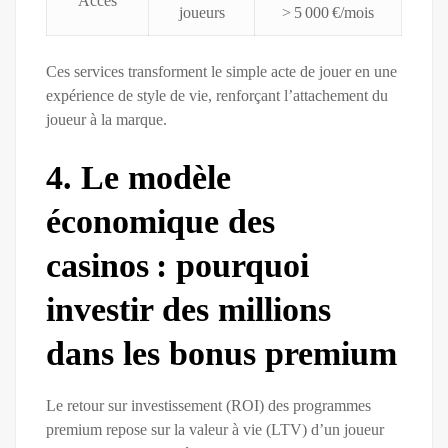
Accès
joueurs
> 5 000 €/mois
Ces services transforment le simple acte de jouer en une
expérience de style de vie, renforçant l’attachement du
joueur à la marque.
4. Le modèle
économique des
casinos : pourquoi
investir des millions
dans les bonus premium
Le retour sur investissement (ROI) des programmes
premium repose sur la valeur à vie (LTV) d’un joueur