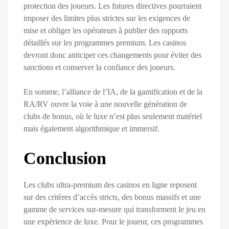
protection des joueurs. Les futures directives pourraient
imposer des limites plus strictes sur les exigences de
mise et obliger les opérateurs à publier des rapports
détaillés sur les programmes premium. Les casinos
devront donc anticiper ces changements pour éviter des
sanctions et conserver la confiance des joueurs.
En somme, l’alliance de l’IA, de la gamification et de la
RA/RV ouvre la voie à une nouvelle génération de
clubs de bonus, où le luxe n’est plus seulement matériel
mais également algorithmique et immersif.
Conclusion
Les clubs ultra‑premium des casinos en ligne reposent
sur des critères d’accès stricts, des bonus massifs et une
gamme de services sur‑mesure qui transforment le jeu en
une expérience de luxe. Pour le joueur, ces programmes