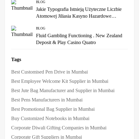
BLOG
Jakie Typografia Istnieją Użyteczne Liczbie
Atomowej Jiliasia Kasyno Hazardowe
spincity-kasyno.com · Poland Start Playing
BLOG
Fluid Gambling Functioning . New Zealand
Deposit & Play Casino Quatro
Tags
Best Customised Pen Drive in Mumbai
Best Employee Welcome Kit Supplier in Mumbai
Best Jute Bag Manufacturer and Supplier in Mumbai
Best Pens Manufacturers in Mumbai
Best Promotional Bag Supplier in Mumbai
Buy Customized Notebooks in Mumbai
Corporate Diwali Gifting Companies in Mumbai
Corporate Gift Suppliers in Mumbai