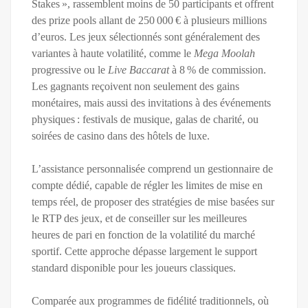
Stakes », rassemblent moins de 50 participants et offrent
des prize pools allant de 250 000 € à plusieurs millions
d’euros. Les jeux sélectionnés sont généralement des
variantes à haute volatilité, comme le
Mega Moolah
progressive ou le
Live Baccarat
à 8 % de commission.
Les gagnants reçoivent non seulement des gains
monétaires, mais aussi des invitations à des événements
physiques : festivals de musique, galas de charité, ou
soirées de casino dans des hôtels de luxe.
L’assistance personnalisée comprend un gestionnaire de
compte dédié, capable de régler les limites de mise en
temps réel, de proposer des stratégies de mise basées sur
le RTP des jeux, et de conseiller sur les meilleures
heures de pari en fonction de la volatilité du marché
sportif. Cette approche dépasse largement le support
standard disponible pour les joueurs classiques.
Comparée aux programmes de fidélité traditionnels, où