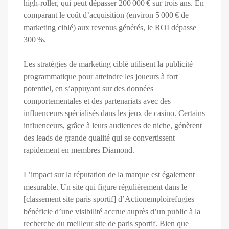
high‑roller, qui peut dépasser 200 000 € sur trois ans. En
comparant le coût d’acquisition (environ 5 000 € de
marketing ciblé) aux revenus générés, le ROI dépasse
300 %.
Les stratégies de marketing ciblé utilisent la publicité
programmatique pour atteindre les joueurs à fort
potentiel, en s’appuyant sur des données
comportementales et des partenariats avec des
influenceurs spécialisés dans les jeux de casino. Certains
influenceurs, grâce à leurs audiences de niche, génèrent
des leads de grande qualité qui se convertissent
rapidement en membres Diamond.
L’impact sur la réputation de la marque est également
mesurable. Un site qui figure régulièrement dans le
[classement site paris sportif] d’Actionemploirefugies
bénéficie d’une visibilité accrue auprès d’un public à la
recherche du meilleur site de paris sportif. Bien que