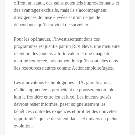
offrent un statut, des gains potentiels impressionnants et
des avantages exclusifs, mais ils s’accompagnent
d’exigences de mise élevées et d’un risque de
dépendance qu’il convient de surveiller.
Pour les opérateurs, l’investissement dans ces
programmes est justifié par un ROI élevé, une meilleure
rétention des joueurs à forte valeur et une image de
marque renforcée, notamment lorsqu’ils sont cités dans
des ressources neutres comme Actionemploirefugies.
Les innovations technologiques – IA, gamification,
réalité augmentée – promettent de pousser encore plus
loin la frontière entre jeu et luxe. Les joueurs avisés
devront rester informés, peser soigneusement les
bénéfices contre les exigences et profiter des nouvelles
opportunités qui se dessinent dans cet univers en pleine
évolution.