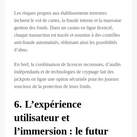
Les risques propres aux établissements terrestres
incluent le vol de cartes, la fraude interne et la mauvaise
gestion des fonds. Dans un casino en ligne licencié,
chaque transaction est tracée et soumise à des contrôles
anti‑fraude automatisés, réduisant ainsi les possibilités
d’abus.
En bref, la combinaison de licences reconnues, d’audits
indépendants et de technologies de cryptage fait des
jackpots en ligne une option sécurisée pour les joueurs
soucieux de la protection de leurs fonds.
6. L’expérience
utilisateur et
l’immersion : le futur