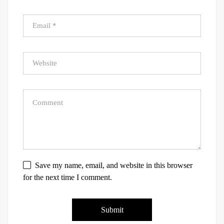
Save my name, email, and website in this browser
for the next time I comment.