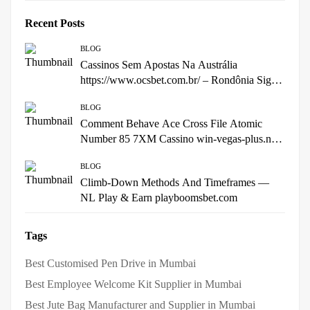
Recent Posts
BLOG
Cassinos Sem Apostas Na Austrália
https://www.ocsbet.com.br/ – Rondônia Sign
Up Today
BLOG
Comment Behave Ace Cross File Atomic
Number 85 7XM Cassino win-vegas-plus.net ·
marché européen Enjoy the Game
BLOG
Climb-Down Methods And Timeframes —
NL Play & Earn playboomsbet.com
Tags
Best Customised Pen Drive in Mumbai
Best Employee Welcome Kit Supplier in Mumbai
Best Jute Bag Manufacturer and Supplier in Mumbai