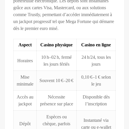
portefeuille électronique. Les dépôts sont instantanés
grâce aux cartes Visa, Mastercard, ou aux solutions
comme Trustly, permettant d’accéder immédiatement à
un jackpot progressif tel que Mega Fortune qui démarre
dès le premier euro misé.
Aspect
Casino physique
Casino en ligne
10 h–02 h, fermé
24 h/24, tous les
Horaires
les jours fériés
jours
Mise
0,10 €–1 € selon
Souvent 10 €–20 €
minimale
le jeu
Accès au
Nécessite
Disponible dès
jackpot
présence sur place
l’inscription
Espèces ou
Instantané via
Dépôt
chèque, parfois
carte ou e‑wallet