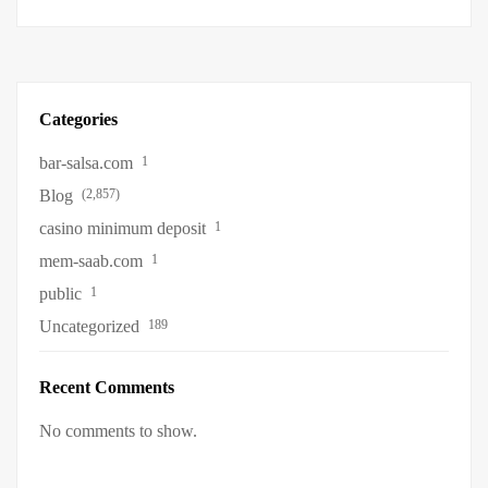
Categories
bar-salsa.com
1
Blog
(2,857)
casino minimum deposit
1
mem-saab.com
1
public
1
Uncategorized
189
Recent Comments
No comments to show.