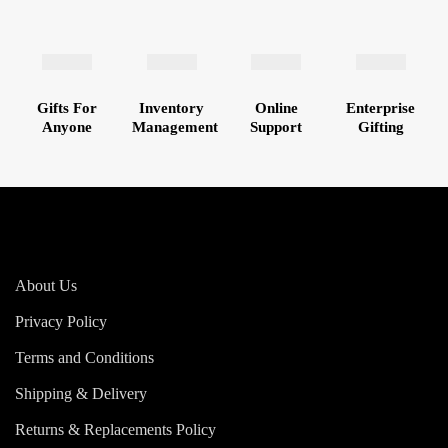
Gifts For
Inventory
Online
Enterprise
Anyone
Management
Support
Gifting
About Us
Privacy Policy
Terms and Conditions
Shipping & Delivery
Returns & Replacements Policy