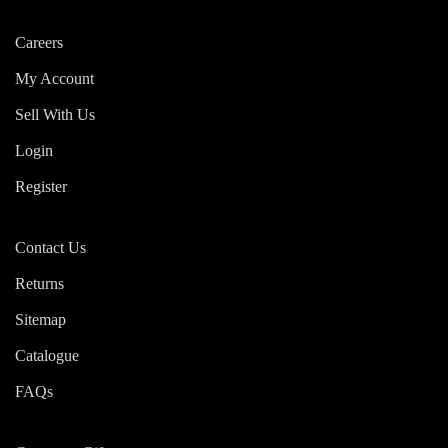
Careers
My Account
Sell With Us
Login
Register
Contact Us
Returns
Sitemap
Catalogue
FAQs