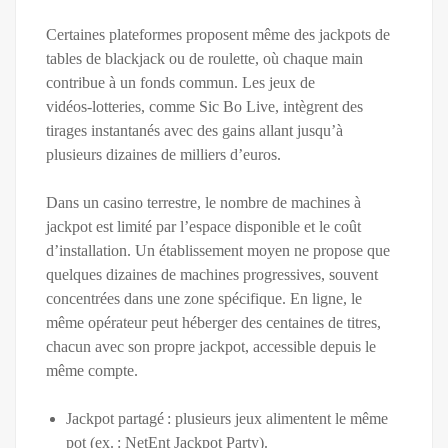
Certaines plateformes proposent même des jackpots de
tables de blackjack ou de roulette, où chaque main
contribue à un fonds commun. Les jeux de
vidéos‑lotteries, comme Sic Bo Live, intègrent des
tirages instantanés avec des gains allant jusqu’à
plusieurs dizaines de milliers d’euros.
Dans un casino terrestre, le nombre de machines à
jackpot est limité par l’espace disponible et le coût
d’installation. Un établissement moyen ne propose que
quelques dizaines de machines progressives, souvent
concentrées dans une zone spécifique. En ligne, le
même opérateur peut héberger des centaines de titres,
chacun avec son propre jackpot, accessible depuis le
même compte.
Jackpot partagé : plusieurs jeux alimentent le même
pot (ex. : NetEnt Jackpot Party).