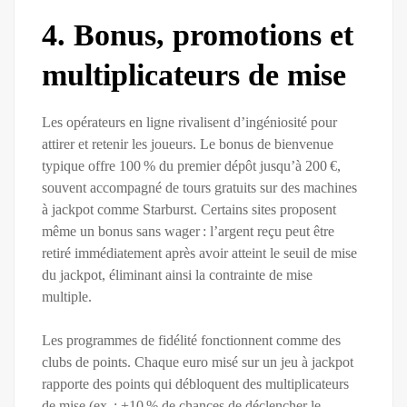
4. Bonus, promotions et
multiplicateurs de mise
Les opérateurs en ligne rivalisent d’ingéniosité pour
attirer et retenir les joueurs. Le bonus de bienvenue
typique offre 100 % du premier dépôt jusqu’à 200 €,
souvent accompagné de tours gratuits sur des machines
à jackpot comme Starburst. Certains sites proposent
même un bonus sans wager : l’argent reçu peut être
retiré immédiatement après avoir atteint le seuil de mise
du jackpot, éliminant ainsi la contrainte de mise
multiple.
Les programmes de fidélité fonctionnent comme des
clubs de points. Chaque euro misé sur un jeu à jackpot
rapporte des points qui débloquent des multiplicateurs
de mise (ex. : +10 % de chances de déclencher le