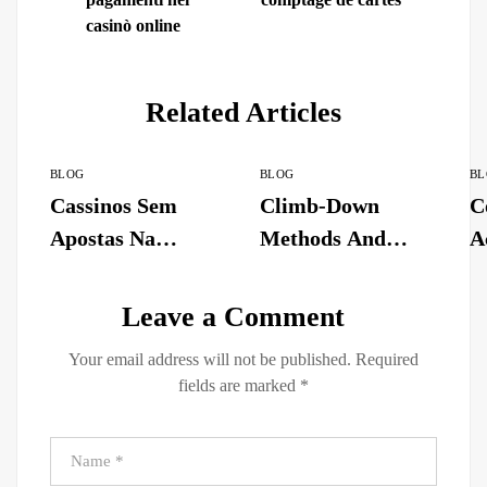
casinò online
Related Articles
BLOG
BLOG
BL
Cassinos Sem
Climb-Down
C
Apostas Na
Methods And
A
Austrália
Timeframes —
A
https://www.ocsb
NL Play & Earn
8
Leave a Comment
et.com.br/ –
playboomsbet.co
w
Your email address will not be published.
Required
Rondônia Sign
m
p
fields are marked
*
Up Today
e
t