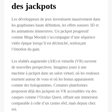
des jackpots
Les développeurs de jeux investissent massivement dans
les graphismes haute définition, les effets sonores 3D et
les animations immersives. Un jackpot progressif
comme Mega Moolah s’accompagne d’une séquence
vidéo épique lorsqu’il est déclenché, renforçant
l’émotion du gain.
Les réalités augmentée (AR) et virtuelle (VR) ouvrent
de nouvelles perspectives. Imaginez jouer à une
machine à jackpot dans un salon virtuel, où les rouleaux
tournent autour de vous et où les bonus apparaissent
comme des hologrammes. Certaines plateformes
proposent déjà des jackpots en VR accessibles via des
casques comme l’Oculus Quest, offrant une immersion
comparable à celle d’un casino réel, mais depuis chez
soi.