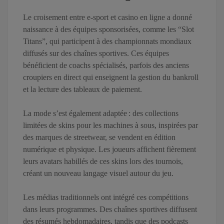
Le croisement entre e‑sport et casino en ligne a donné
naissance à des équipes sponsorisées, comme les “Slot
Titans”, qui participent à des championnats mondiaux
diffusés sur des chaînes sportives. Ces équipes
bénéficient de coachs spécialisés, parfois des anciens
croupiers en direct qui enseignent la gestion du bankroll
et la lecture des tableaux de paiement.
La mode s’est également adaptée : des collections
limitées de skins pour les machines à sous, inspirées par
des marques de streetwear, se vendent en édition
numérique et physique. Les joueurs affichent fièrement
leurs avatars habillés de ces skins lors des tournois,
créant un nouveau langage visuel autour du jeu.
Les médias traditionnels ont intégré ces compétitions
dans leurs programmes. Des chaînes sportives diffusent
des résumés hebdomadaires, tandis que des podcasts