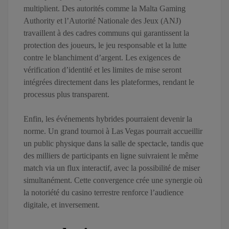
multiplient. Des autorités comme la Malta Gaming
Authority et l’Autorité Nationale des Jeux (ANJ)
travaillent à des cadres communs qui garantissent la
protection des joueurs, le jeu responsable et la lutte
contre le blanchiment d’argent. Les exigences de
vérification d’identité et les limites de mise seront
intégrées directement dans les plateformes, rendant le
processus plus transparent.
Enfin, les événements hybrides pourraient devenir la
norme. Un grand tournoi à Las Vegas pourrait accueillir
un public physique dans la salle de spectacle, tandis que
des milliers de participants en ligne suivraient le même
match via un flux interactif, avec la possibilité de miser
simultanément. Cette convergence crée une synergie où
la notoriété du casino terrestre renforce l’audience
digitale, et inversement.