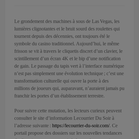
Le grondement des machines à sous de Las Vegas, les
lumières clignotantes et le bruit sourd des roulettes qui
tournent depuis des décennies, ont toujours été le
symbole du casino traditionnel. Aujourd’hui, le même
frisson se vit à travers le cliquetis discret d’un clavier, le
scintillement d’un écran 4K et le bip d’une notification
de gain. Le passage du tapis vert à l’interface numérique
n’est pas simplement une évolution technique ; c’est une
transformation culturelle qui ouvre la porte à des
millions de joueurs qui, auparavant, n’auraient jamais pu
franchir les portes d’un établissement terrestre.
Pour suivre cette mutation, les lecteurs curieux peuvent
consulter le site d’information Lecourrier Du Soir à
l’adresse suivante :
https://lecourrier-du-soir.com/
. Ce
portail propose des dossiers sur les nouvelles tendances