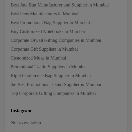
Best Jute Bag Manufacturer and Supplier in Mumbai
Best Pens Manufacturers in Mumbai
Best Promotional Bag Supplier in Mumbai
Buy Customized Notebooks in Mumbai
Corporate Diwali Gifting Companies in Mumbai
Corporate Gift Suppliers in Mumbai
Customized Mugs in Mumbai
Promotional T-shirt Suppliers in Mumbai
Right Conference Bag Supplier in Mumbai
the Best Promotional T-shirt Supplier in Mumbai
Top Corporate Gifting Companies in Mumbai
Instagram
No access token