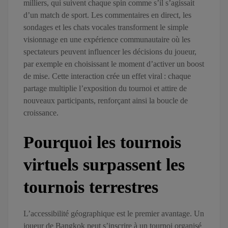
milliers, qui suivent chaque spin comme s’il s’agissait
d’un match de sport. Les commentaires en direct, les
sondages et les chats vocales transforment le simple
visionnage en une expérience communautaire où les
spectateurs peuvent influencer les décisions du joueur,
par exemple en choisissant le moment d’activer un boost
de mise. Cette interaction crée un effet viral : chaque
partage multiplie l’exposition du tournoi et attire de
nouveaux participants, renforçant ainsi la boucle de
croissance.
Pourquoi les tournois
virtuels surpassent les
tournois terrestres
L’accessibilité géographique est le premier avantage. Un
joueur de Bangkok peut s’inscrire à un tournoi organisé