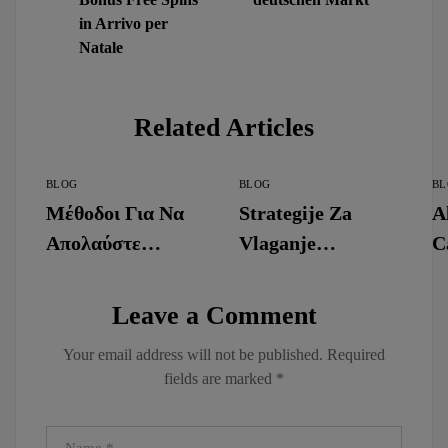
in Arrivo per
Natale
Related Articles
BLOG
BLOG
BL
Μέθοδοι Για Να
Strategije Za
A
Απολαύστε
Vlaganje
C
Διαδραστικό
Virtualno
e
Παιχνίδια
Stavljanje S
c
Leave a Comment
Καρτών GR
Pravim
D
Your email address will not be published.
Required
Claim Your
Denarjem . SI
fields are marked
*
Reward Casino
Join the Action
Amunra
wazbee-sl.com