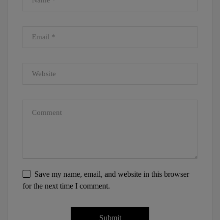
Save my name, email, and website in this browser
for the next time I comment.