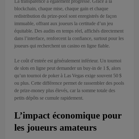
La transparence a également progressé. Grâce à la
blockchain, chaque mise, chaque gain et chaque
redistribution du prize‑pool sont enregistrés de façon
immuable, offrant aux joueurs la certitude d’un jeu
équitable. Des audits en temps réel, affichés directement
dans l’interface, renforcent la confiance, surtout pour les
joueurs qui recherchent un casino en ligne fiable.
Le coût d’entrée est généralement inférieur. Un tournoi
de slots en ligne peut demander un buy‑in de 1 $, alors
qu’un tournoi de poker à Las Vegas exige souvent 50 $
ou plus. Cette différence permet de rassembler des pools
de prize‑money plus élevés, car la somme totale des
petits dépôts se cumule rapidement.
L’impact économique pour
les joueurs amateurs