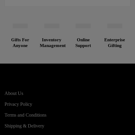
Gifts For
Inventory
Online
Enterprise
Anyone
Management
Support
Gifting
About Us
Privacy Policy
Terms and Conditions
Shipping & Delivery