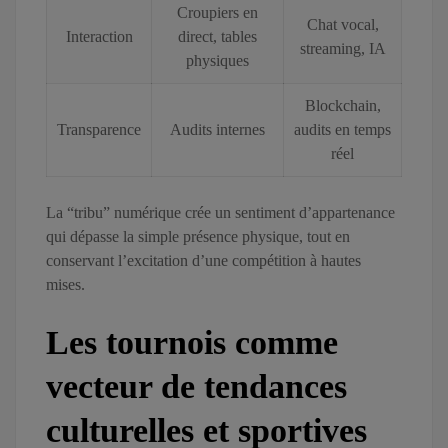
Croupiers en
Chat vocal,
Interaction
direct, tables
streaming, IA
physiques
Blockchain,
Transparence
Audits internes
audits en temps
réel
La “tribu” numérique crée un sentiment d’appartenance
qui dépasse la simple présence physique, tout en
conservant l’excitation d’une compétition à hautes
mises.
Les tournois comme
vecteur de tendances
culturelles et sportives