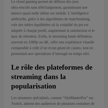
Le cloud gaming permet de diffuser des jeux
ultra‑réactifs sans téléchargement, garantissant une
latence quasi nulle même sur mobile. L’intelligence
artificielle, grâce à des algorithmes de matchmaking,
crée des tables équilibrées où la volatilité du jeu est
adaptée à chaque profil, augmentant la satisfaction et le
taux de rétention. Enfin, le streaming haute définition,
souvent en 1080p ou 4K, offre une expérience visuelle
comparable à celle d’un écran géant de casino, tout en
permettant aux spectateurs d’interagir en temps réel.
Le rôle des plateformes de
streaming dans la
popularisation
Les streamers spécialisés, comme “SlotMasterPro” sur
Twitch, attirent des audiences de plusieurs centaines de