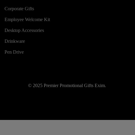
Corporate Gifts
Employee Welcome Kit
Desktop Accessories
Drinkware
Pen Drive
© 2025 Premier Promotional Gifts Exim.