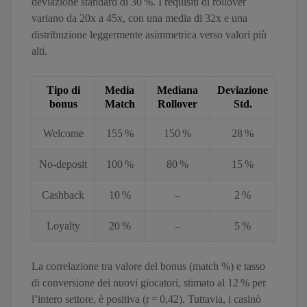
deviazione standard di 30 %. I requisiti di rollover
variano da 20x a 45x, con una media di 32x e una
distribuzione leggermente asimmetrica verso valori più
alti.
Tipo di
Media
Mediana
Deviazione
bonus
Match
Rollover
Std.
Welcome
155 %
150 %
28 %
No‑deposit
100 %
80 %
15 %
Cashback
10 %
–
2 %
Loyalty
20 %
–
5 %
La correlazione tra valore del bonus (match %) e tasso
di conversione dei nuovi giocatori, stimato al 12 % per
l’intero settore, è positiva (r = 0,42). Tuttavia, i casinò