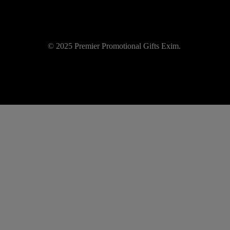
© 2025 Premier Promotional Gifts Exim.