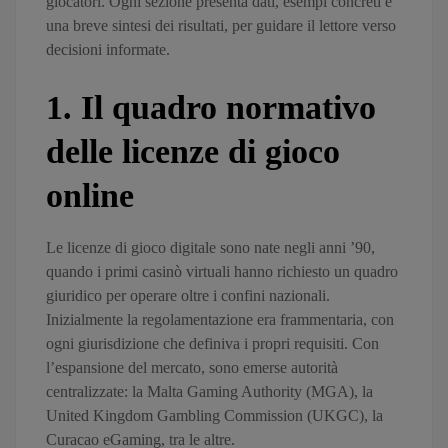
giocatori. Ogni sezione presenta dati, esempi concreti e
una breve sintesi dei risultati, per guidare il lettore verso
decisioni informate.
1. Il quadro normativo
delle licenze di gioco
online
Le licenze di gioco digitale sono nate negli anni ’90,
quando i primi casinò virtuali hanno richiesto un quadro
giuridico per operare oltre i confini nazionali.
Inizialmente la regolamentazione era frammentaria, con
ogni giurisdizione che definiva i propri requisiti. Con
l’espansione del mercato, sono emerse autorità
centralizzate: la Malta Gaming Authority (MGA), la
United Kingdom Gambling Commission (UKGC), la
Curacao eGaming, tra le altre.