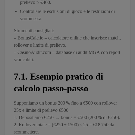
prelievo ≥ €400.
Controllare le esclusioni di gioco e le restrizioni di
scommessa.
Strumenti consigliati:
– BonusCalc.io – calcolatore online che inserisce match,
rollover e limite di prelievo.
– CasinoAudit.com – database di audit MGA con report
scaricabili.
7.1. Esempio pratico di
calcolo passo‑passo
Supponiamo un bonus 200 % fino a €500 con rollover
25x e limite di prelievo €500.
1. Depositiamo €250 → bonus = €500 (200 % di €250).
2. Rollover totale = (€250 + €500) × 25 = €18 750 da
scommettere.