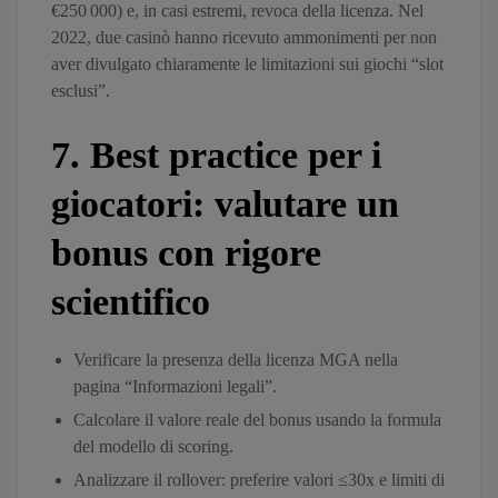
€250 000) e, in casi estremi, revoca della licenza. Nel
2022, due casinò hanno ricevuto ammonimenti per non
aver divulgato chiaramente le limitazioni sui giochi “slot
esclusi”.
7. Best practice per i
giocatori: valutare un
bonus con rigore
scientifico
Verificare la presenza della licenza MGA nella
pagina “Informazioni legali”.
Calcolare il valore reale del bonus usando la formula
del modello di scoring.
Analizzare il rollover: preferire valori ≤30x e limiti di