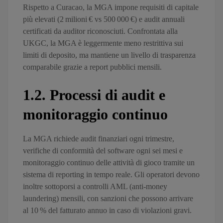
Rispetto a Curacao, la MGA impone requisiti di capitale
più elevati (2 milioni € vs 500 000 €) e audit annuali
certificati da auditor riconosciuti. Confrontata alla
UKGC, la MGA è leggermente meno restrittiva sui
limiti di deposito, ma mantiene un livello di trasparenza
comparabile grazie a report pubblici mensili.
1.2. Processi di audit e
monitoraggio continuo
La MGA richiede audit finanziari ogni trimestre,
verifiche di conformità del software ogni sei mesi e
monitoraggio continuo delle attività di gioco tramite un
sistema di reporting in tempo reale. Gli operatori devono
inoltre sottoporsi a controlli AML (anti‑money
laundering) mensili, con sanzioni che possono arrivare
al 10 % del fatturato annuo in caso di violazioni gravi.