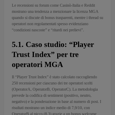
Le recensioni su forum come Casinò‑Italia e Reddit
mostrano una tendenza a menzionare la licenza MGA
quando si discute di bonus trasparenti, mentre i thread su
operatori non regolamentati spesso evidenziano
“condizioni nascoste” e “ritardi nei prelievi”.
5.1. Caso studio: “Player
Trust Index” per tre
operatori MGA
Il “Player Trust Index” è stato calcolato raccogliendo
250 recensioni per ciascuno dei tre operatori scelti
(OperatorA, OperatorB, OperatorC). La metodologia
prevede la codifica di sentiment (positivo, neutro,
negativo) e la ponderazione in base al numero di post. I
risultati mostrano un indice medio di 7,9/10, con
OperatorB al picco (8,3) grazie a un bonus welcome