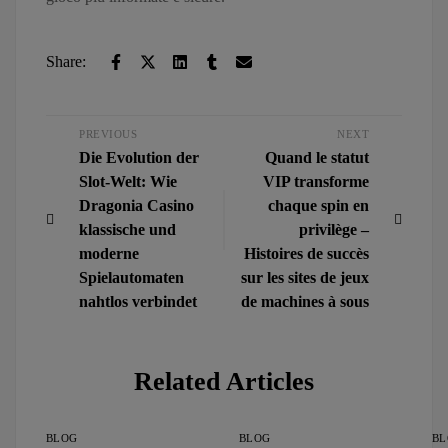
Share:
PREVIOUS
NEXT
Die Evolution der
Quand le statut
Slot-Welt: Wie
VIP transforme
Dragonia Casino
chaque spin en
klassische und
privilège –
moderne
Histoires de succès
Spielautomaten
sur les sites de jeux
nahtlos verbindet
de machines à sous
Related Articles
BLOG
BLOG
BL