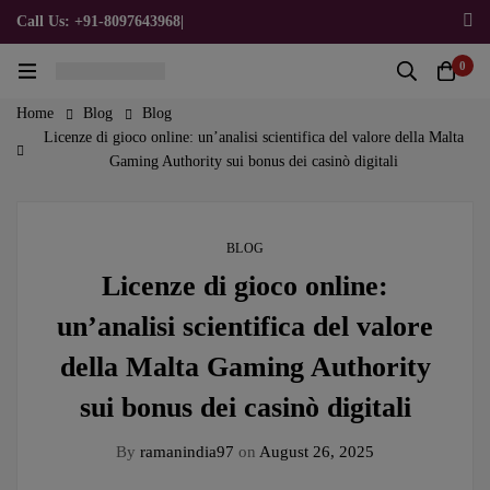
Call Us: +91-8097643968
|
Email Us: admin@allpromotionalgifts.com
0
Home
Blog
Blog
Licenze di gioco online: un’analisi scientifica del valore della Malta
Gaming Authority sui bonus dei casinò digitali
BLOG
Licenze di gioco online:
un’analisi scientifica del valore
della Malta Gaming Authority
sui bonus dei casinò digitali
By
ramanindia97
on
August 26, 2025