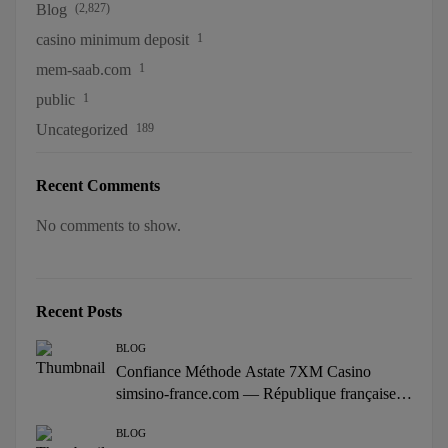
Blog
(2,827)
casino minimum deposit
1
mem-saab.com
1
public
1
Uncategorized
189
Recent Comments
No comments to show.
Recent Posts
BLOG
Confiance Méthode Astate 7XM Casino
simsino-france.com — République française
Win Big Today
BLOG