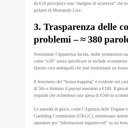
da €10 percepisce una “margine di sicurezza” che lo in
jackpot di Monopoly Live.
3. Trasparenza delle c
problemi – ≈ 380 parol
Nonostante l’apparenza lucida, molte promozioni nas
come “x30” senza specificare se include scommesse a 
Questo crea ambiguità che può trasformare un bonus
Il fenomeno del “bonus trapping” è evidente nei ca
di 50x e limitano il payout massimo a €100. Il giocat
requisiti che richiedono una spesa di €500 in scomme
Le autorità di gioco, come l’Agenzia delle Dogan
Gambling Commission (UKGC), monitorano queste pr
operatore per “informazioni ingannevoli” su un bonu