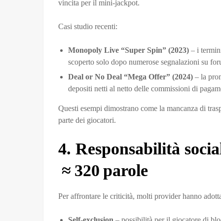
vincita per il mini‑jackpot.
Casi studio recenti:
Monopoly Live “Super Spin” (2023)
– i termin
scoperto solo dopo numerose segnalazioni su fo
Deal or No Deal “Mega Offer” (2024)
– la pro
depositi netti al netto delle commissioni di paga
Questi esempi dimostrano come la mancanza di traspar
parte dei giocatori.
4. Responsabilità socia
≈ 320 parole
Per affrontare le criticità, molti provider hanno adot
Self‑exclusion
– possibilità per il giocatore di 