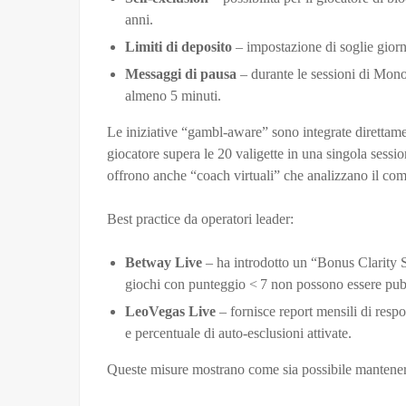
anni.
Limiti di deposito
– impostazione di soglie giorna
Messaggi di pausa
– durante le sessioni di Mono
almeno 5 minuti.
Le iniziative “gambl‑aware” sono integrate direttam
giocatore supera le 20 valigette in una singola sessio
offrono anche “coach virtuali” che analizzano il com
Best practice da operatori leader:
Betway Live
– ha introdotto un “Bonus Clarity Sc
giochi con punteggio < 7 non possono essere pubb
LeoVegas Live
– fornisce report mensili di respon
e percentuale di auto‑esclusioni attivate.
Queste misure mostrano come sia possibile mantenere l