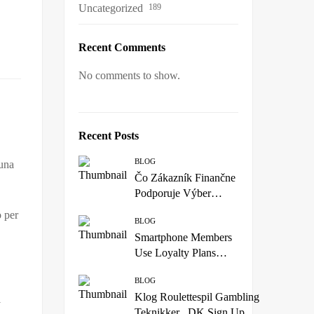
Uncategorized
189
Recent Comments
No comments to show.
Recent Posts
BLOG
 una
Čo Zákazník Finančne
Podporuje Výber
Vysvetľuje FC188
o per
BLOG
Kasíno Povoľuje
Smartphone Members
https://www.casino666-
Use Loyalty Plans
slovakia.com/ celé
Without Issues
Slovensko Grab Your
BLOG
Through All
Bonus
Klog Roulettespil Gambling
i
Equipment. _
Teknikker . DK Sign Up