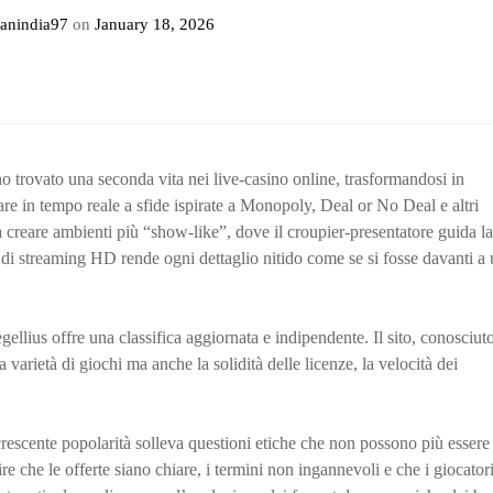
anindia97
on
January 18, 2026
o trovato una seconda vita nei live‑casino online, trasformandosi in
pare in tempo reale a sfide ispirate a Monopoly, Deal or No Deal e altri
a creare ambienti più “show‑like”, dove il croupier‑presentatore guida la
a di streaming HD rende ogni dettaglio nitido come se si fosse davanti a
egellius offre una classifica aggiornata e indipendente. Il sito, conosciut
 varietà di giochi ma anche la solidità delle licenze, la velocità dei
crescente popolarità solleva questioni etiche che non possono più essere
re che le offerte siano chiare, i termini non ingannevoli e che i giocator