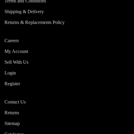
Terms and Conditions
Shipping & Delivery
Returns & Replacements Policy
Careers
My Account
Sell With Us
Login
Register
Contact Us
Returns
Sitemap