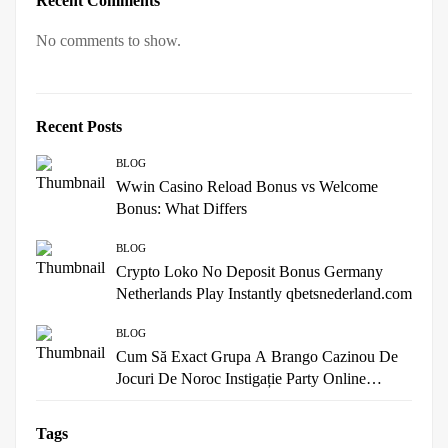
Recent Comments
No comments to show.
Recent Posts
BLOG
Wwin Casino Reload Bonus vs Welcome
Bonus: What Differs
BLOG
Crypto Loko No Deposit Bonus Germany
Netherlands Play Instantly qbetsnederland.com
BLOG
Cum Să Exact Grupa A Brango Cazinou De
Jocuri De Noroc Instigație Party Online
Casino · Europa Centrală și de Est Try Your
Luck
Tags