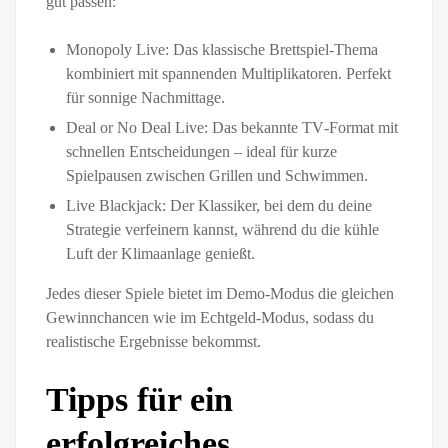
gut passen:
Monopoly Live: Das klassische Brettspiel‑Thema
kombiniert mit spannenden Multiplikatoren. Perfekt
für sonnige Nachmittage.
Deal or No Deal Live: Das bekannte TV‑Format mit
schnellen Entscheidungen – ideal für kurze
Spielpausen zwischen Grillen und Schwimmen.
Live Blackjack: Der Klassiker, bei dem du deine
Strategie verfeinern kannst, während du die kühle
Luft der Klimaanlage genießt.
Jedes dieser Spiele bietet im Demo‑Modus die gleichen
Gewinnchancen wie im Echtgeld‑Modus, sodass du
realistische Ergebnisse bekommst.
Tipps für ein
erfolgreiches