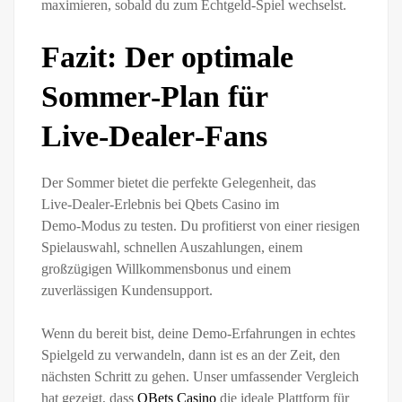
maximieren, sobald du zum Echtgeld‑Spiel wechselst.
Fazit: Der optimale
Sommer‑Plan für
Live‑Dealer‑Fans
Der Sommer bietet die perfekte Gelegenheit, das
Live‑Dealer‑Erlebnis bei Qbets Casino im
Demo‑Modus zu testen. Du profitierst von einer riesigen
Spielauswahl, schnellen Auszahlungen, einem
großzügigen Willkommensbonus und einem
zuverlässigen Kundensupport.
Wenn du bereit bist, deine Demo‑Erfahrungen in echtes
Spielgeld zu verwandeln, dann ist es an der Zeit, den
nächsten Schritt zu gehen. Unser umfassender Vergleich
hat gezeigt, dass
QBets Casino
die ideale Plattform für