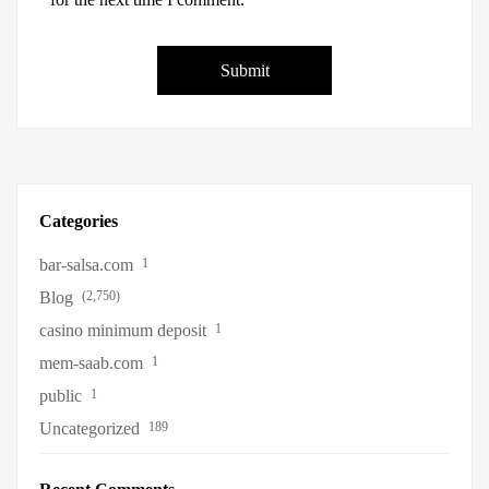
Categories
bar-salsa.com
1
Blog
(2,750)
casino minimum deposit
1
mem-saab.com
1
public
1
Uncategorized
189