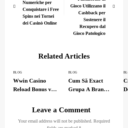
Numeriche per
Gioco Utilizzano il
Conquistare i Free
Cashback per
Spins nei Tornei
Sostenere il
dei Casinò Online
Recupero dal
Gioco Patologico
Related Articles
BLOG
BLOG
BL
Wwin Casino
Cum Să Exact
C
Reload Bonus vs
Grupa A Brango
D
Welcome Bonus:
Cazinou De
G
What Differs
Jocuri De Noroc
N
Leave a Comment
Instigație Party
I
Your email address will not be published.
Required
Online Casino ·
q
fields are marked
*