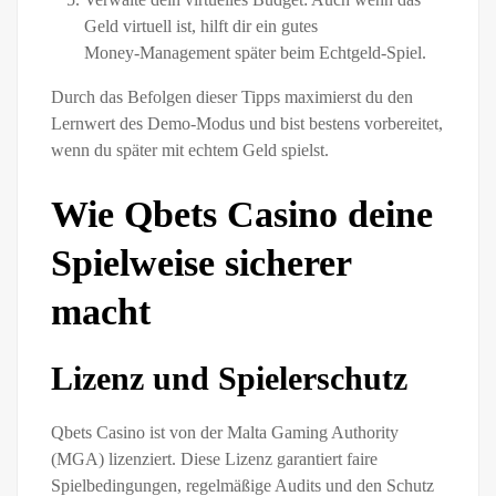
Geld virtuell ist, hilft dir ein gutes
Money‑Management später beim Echtgeld‑Spiel.
Durch das Befolgen dieser Tipps maximierst du den
Lernwert des Demo‑Modus und bist bestens vorbereitet,
wenn du später mit echtem Geld spielst.
Wie Qbets Casino deine
Spielweise sicherer
macht
Lizenz und Spielerschutz
Qbets Casino ist von der Malta Gaming Authority
(MGA) lizenziert. Diese Lizenz garantiert faire
Spielbedingungen, regelmäßige Audits und den Schutz