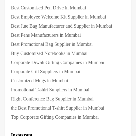
Best Customised Pen Drive in Mumbai
Best Employee Welcome Kit Supplier in Mumbai
Best Jute Bag Manufacturer and Supplier in Mumbai
Best Pens Manufacturers in Mumbai
Best Promotional Bag Supplier in Mumbai
Buy Customized Notebooks in Mumbai
Corporate Diwali Gifting Companies in Mumbai
Corporate Gift Suppliers in Mumbai
Customized Mugs in Mumbai
Promotional T-shirt Suppliers in Mumbai
Right Conference Bag Supplier in Mumbai
the Best Promotional T-shirt Supplier in Mumbai
Top Corporate Gifting Companies in Mumbai
Instagram