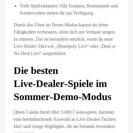
Volle Spielvarianten: Alle Features, Bonusspiele und
Sonderwetten stehen dir zur Verfügung.
Durch das Üben im Demo‑Modus kannst du deine
Fähigkeiten verbessern, ohne dich um Verluste sorgen
zu müssen. Das ist besonders nützlich, wenn du neue
Live‑Dealer‑Titel wie „Monopoly Live“ oder „Deal or
No Deal Live“ ausprobierst.
Die besten
Live‑Dealer‑Spiele im
Sommer‑Demo‑Modus
Qbets Casino bietet über 5.000 Casinospiele, darunter
eine beeindruckende Auswahl an Live‑Dealer‑Tischen.
Hier sind einige Highlights, die im Sommer besonders