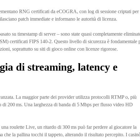
ementano RNG certificati da eCOGRA, con log di sessione criptati per
ilasciano patch immediate e informano le autorità di licenza.
sato su timestamp di server – sono state quasi completamente eliminat
M) certificati FIPS 140‑2. Questo livello di sicurezza è fondamentale p
oni, soprattutto su siti di gioco online con licenze rigorose.
gia di streaming, latency e
vanzata. La maggior parte dei provider utilizza protocolli RTMP o, più
o di 200 ms. Una larghezza di banda di 5 Mbps per flusso video HD
n una roulette Live, un ritardo di 300 ms può far perdere al giocatore la
che la pallina tocchi il tappeto, alterando il risultato percepito. I casin