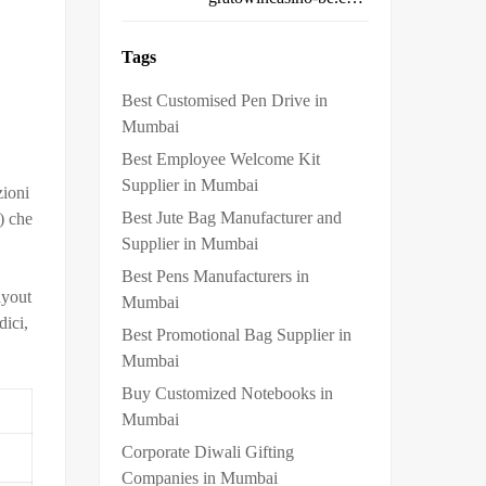
— Koninkrijk België
Start Winning
Tags
Best Customised Pen Drive in
Mumbai
Best Employee Welcome Kit
Supplier in Mumbai
zioni
Best Jute Bag Manufacturer and
) che
Supplier in Mumbai
Best Pens Manufacturers in
ayout
Mumbai
dici,
Best Promotional Bag Supplier in
Mumbai
Buy Customized Notebooks in
Mumbai
Corporate Diwali Gifting
Companies in Mumbai