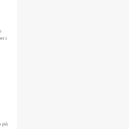
e
er i
ò più