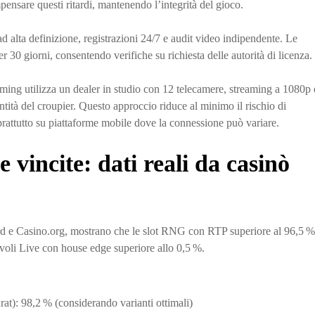
ensare questi ritardi, mantenendo l’integrità del gioco.
ad alta definizione, registrazioni 24/7 e audit video indipendente. Le
 30 giorni, consentendo verifiche su richiesta delle autorità di licenza.
ing utilizza un dealer in studio con 12 telecamere, streaming a 1080p 
ntità del croupier. Questo approccio riduce al minimo il rischio di
prattutto su piattaforme mobile dove la connessione può variare.
le vincite: dati reali da casinò
ard e Casino.org, mostrano che le slot RNG con RTP superiore al 96,5 %
avoli Live con house edge superiore allo 0,5 %.
rat): 98,2 % (considerando varianti ottimali)