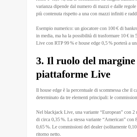
varianza dipende dal numero di mazzi e dalle regole 
più contenuta rispetto a una con mazzi infiniti e radd
Esempio numerico: un giocatore con 100 € di bankroll 
in media, ma ha la possibilità di trasformare 10 € in
Live con RTP 99 % e house edge 0,5 % porterà a una 
3. Il ruolo del margine
piattaforme Live
Il house edge è la percentuale di scommessa che il c
determinato da tre elementi principali: le commissioni
Nel blackjack Live, una variante “European” con 2 ma
di circa 0,35 %. La stessa variante “American” con 8
0,65 %. Le commissioni del dealer (solitamente 0,10
ritorno netto.