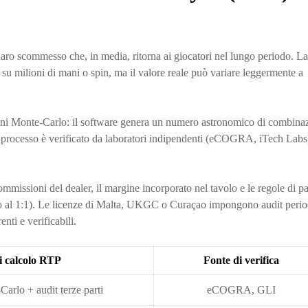
naro scommesso che, in media, ritorna ai giocatori nel lungo periodo. La
 su milioni di mani o spin, ma il valore reale può variare leggermente a
ioni Monte‑Carlo: il software genera un numero astronomico di combina
sto processo è verificato da laboratori indipendenti (eCOGRA, iTech Labs
ommissioni del dealer, il margine incorporato nel tavolo e le regole di p
to al 1:1). Le licenze di Malta, UKGC o Curaçao impongono audit perio
nti e verificabili.
 calcolo RTP
Fonte di verifica
arlo + audit terze parti
eCOGRA, GLI