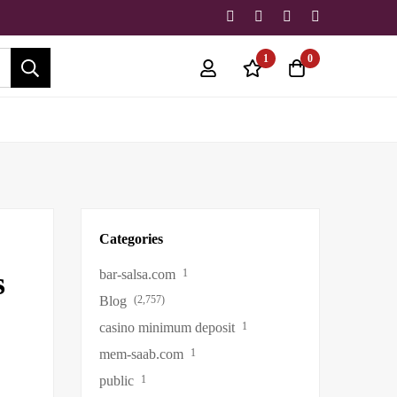
1
0
Categories
s
bar-salsa.com
1
Blog
(2,757)
casino minimum deposit
1
mem-saab.com
1
public
1