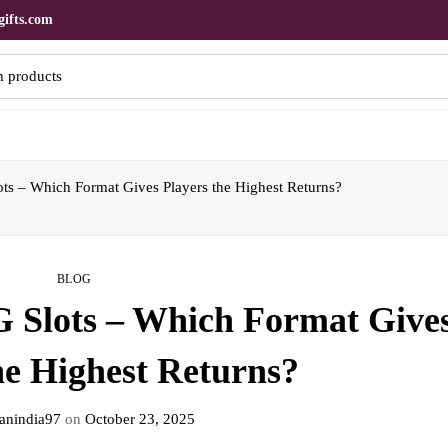
ifts.com
ts – Which Format Gives Players the Highest Returns?
BLOG
G Slots – Which Format Give
he Highest Returns?
anindia97
on
October 23, 2025