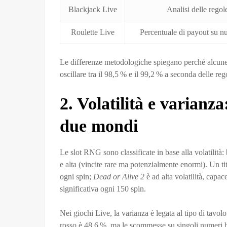
Blackjack Live
Analisi delle rego
Roulette Live
Percentuale di payout su n
Le differenze metodologiche spiegano perché alcune
oscillare tra il 98,5 % e il 99,2 % a seconda delle reg
2. Volatilità e varianz
due mondi
Le slot RNG sono classificate in base alla volatilità:
e alta (vincite rare ma potenzialmente enormi). Un t
ogni spin;
Dead or Alive 2
è ad alta volatilità, capa
significativa ogni 150 spin.
Nei giochi Live, la varianza è legata al tipo di tavolo
rosso è 48,6 %, ma le scommesse su singoli numeri h