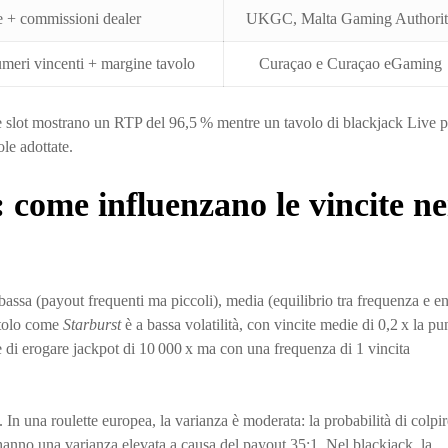
le + commissioni dealer
UKGC, Malta Gaming Authorit
umeri vincenti + margine tavolo
Curaçao e Curaçao eGaming
 slot mostrano un RTP del 96,5 % mentre un tavolo di blackjack Live 
ole adottate.
a: come influenzano le vincite ne
 bassa (payout frequenti ma piccoli), media (equilibrio tra frequenza e en
itolo come
Starburst
è a bassa volatilità, con vincite medie di 0,2 x la pu
ce di erogare jackpot di 10 000 x ma con una frequenza di 1 vincita
. In una roulette europea, la varianza è moderata: la probabilità di colpir
anno una varianza elevata a causa del payout 35:1. Nel blackjack, la