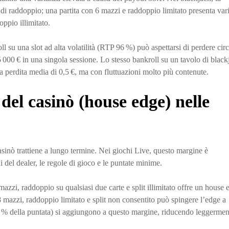
di raddoppio; una partita con 6 mazzi e raddoppio limitato presenta var
oppio illimitato.
su una slot ad alta volatilità (RTP 96 %) può aspettarsi di perdere circ
 5 000 € in una singola sessione. Lo stesso bankroll su un tavolo di black
perdita media di 0,5 €, ma con fluttuazioni molto più contenute.
 del casinò (house edge) nelle
asinò trattiene a lungo termine. Nei giochi Live, questo margine è
 del dealer, le regole di gioco e le puntate minime.
zzi, raddoppio su qualsiasi due carte e split illimitato offre un house 
 mazzi, raddoppio limitato e split non consentito può spingere l’edge a
 % della puntata) si aggiungono a questo margine, riducendo leggerment