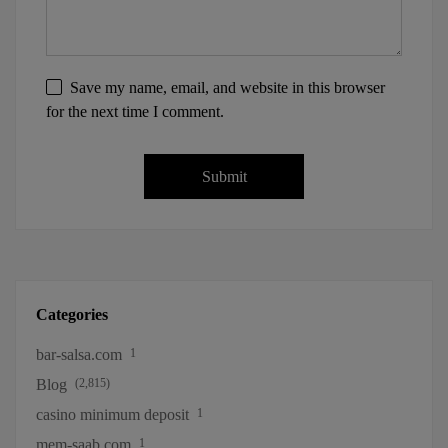
Save my name, email, and website in this browser
for the next time I comment.
Categories
bar-salsa.com
1
Blog
(2,815)
casino minimum deposit
1
mem-saab.com
1