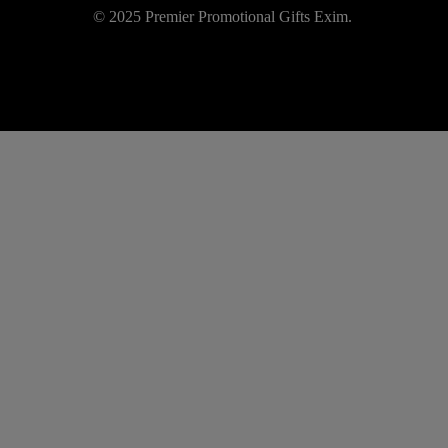
© 2025 Premier Promotional Gifts Exim.