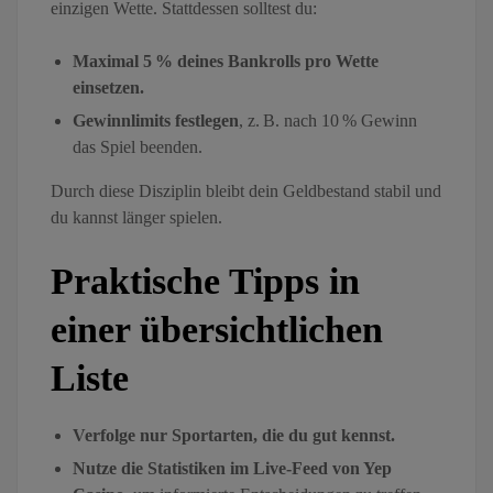
einzigen Wette. Stattdessen solltest du:
Maximal 5 % deines Bankrolls pro Wette
einsetzen.
Gewinnlimits festlegen
, z. B. nach 10 % Gewinn
das Spiel beenden.
Durch diese Disziplin bleibt dein Geldbestand stabil und
du kannst länger spielen.
Praktische Tipps in
einer übersichtlichen
Liste
Verfolge nur Sportarten, die du gut kennst.
Nutze die Statistiken im Live‑Feed von Yep