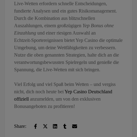
Live‑Wetten erfordern schnelle Entscheidungen,
fundierte Analysen und ein gutes Risikomanagement.
Durch die Kombination aus blitzschnellen
Auszahlungen, einem großzügigen
Yep Bonus ohne
Einzahlung
und einer riesigen Auswahl an
Echtzeit‑Sportereignissen bietet Yep Casino die optimale
Umgebung, um deine Wettfähigkeiten zu verbessern.
Nutze die oben genannten Strategien, halte dich an die
verantwortungsbewussten Spielregeln und genieße die
Spannung, die Live‑Wetten mit sich bringen.
Viel Erfolg und viel Spaß beim Wetten – und vergiss
nicht, dich noch heute bei
Yep Casino Deutschland
offiziell
anzumelden, um von den exklusiven
Bonusangeboten zu profitieren!
Share: