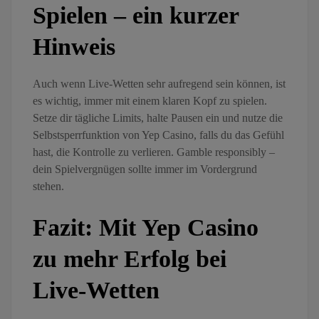
Spielen – ein kurzer
Hinweis
Auch wenn Live‑Wetten sehr aufregend sein können, ist
es wichtig, immer mit einem klaren Kopf zu spielen.
Setze dir tägliche Limits, halte Pausen ein und nutze die
Selbstsperrfunktion von Yep Casino, falls du das Gefühl
hast, die Kontrolle zu verlieren. Gamble responsibly –
dein Spielvergnügen sollte immer im Vordergrund
stehen.
Fazit: Mit Yep Casino
zu mehr Erfolg bei
Live‑Wetten