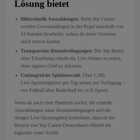
Lösung bietet
Blitzschnelle Auszahlungen
: Beim
Yep Casino
werden Gewinnanfragen in der Regel innerhalb von
24 Stunden bearbeitet, sodass du deine Gewinne
rasch nutzen kannst.
Transparente Bonusbedingungen
: Der
Yep Bonus
ohne Einzahlung
erlaubt dir, Live‑Wetten zu testen,
ohne eigenes Geld zu riskieren.
Umfangreiche Spielauswahl
: Über 1.500
Live‑Sportereignisse pro Tag stehen zur Verfügung –
von Fußball über Basketball bis zu E‑Sports.
Wenn du nach einer Plattform suchst, die schnelle
Auszahlungen, klare Bonusbedingungen und ein
riesiges Live‑Sportangebot kombiniert, dann ist der
Besuch von Yep Casino Deutschland offiziell ein
logischer erster Schritt.