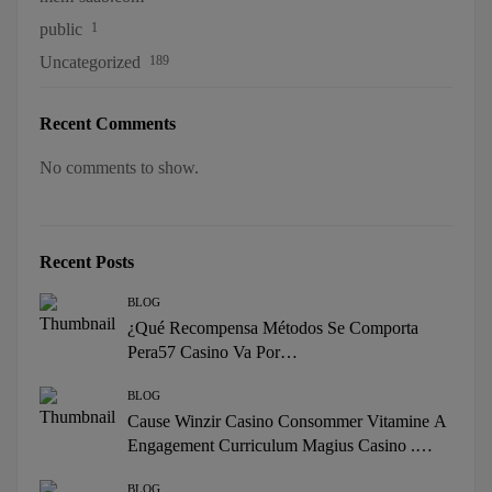
public
1
Uncategorized
189
Recent Comments
No comments to show.
Recent Posts
BLOG
¿Qué Recompensa Métodos Se Comporta
Pera57 Casino Va Por
https://www.goldenpanda-spain.com/ España
BLOG
Deposit & Play
Cause Winzir Casino Consommer Vitamine A
Engagement Curriculum Magius Casino .
territoire national français Register & Win
BLOG