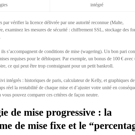
égies
intégré
ar vérifier la licence délivrée par une autorité reconnue (Malte,
e, examinez les mesures de sécurité : chiffrement SSL, stockage des fo
.
s ils s’accompagnent de conditions de mise (wagering). Un bon pari con
ises requises pour le débloquer. Par exemple, un bonus de 100 € avec
e, ce qui peut être trop contraignant pour un petit bankroll.
uivi intégrés : historiques de paris, calculateur de Kelly, et graphiques de
mps réel la rentabilité de chaque mise et d’ajuster votre unité en conséqu
où vous pouvez comparer ces critères de façon neutre.
ie de mise progressive : la
me de mise fixe et le “percenta