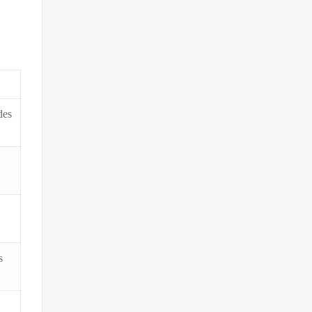
des
s