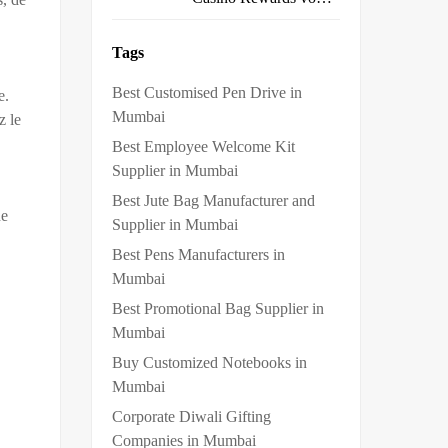
forme free žetónov
Tags
Best Customised Pen Drive in
e.
Mumbai
z le
Best Employee Welcome Kit
Supplier in Mumbai
Best Jute Bag Manufacturer and
ne
Supplier in Mumbai
Best Pens Manufacturers in
Mumbai
Best Promotional Bag Supplier in
Mumbai
Buy Customized Notebooks in
Mumbai
Corporate Diwali Gifting
Companies in Mumbai