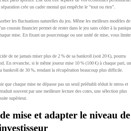
 séparation crée un cadre mental qui empêche le “tout ou rien”.
sorber les fluctuations naturelles du jeu. Même les meilleurs modèles de
’un coussin financier permet de rester dans le jeu sans céder à la paniqu
haque mise. En fixant un pourcentage ou une unité de mise, vous limite
cide de ne jamais miser plus de 2 % de sa bankroll (soit 20 €), pourra
 fond. En revanche, si le même joueur mise 10 % (100 €) à chaque pari, u
a bankroll de 30 %, rendant la récupération beaucoup plus difficile.
ir que chaque mise ne dépasse pas un seuil préétabli réduit le stress et
 traduit souvent par une meilleure lecture des cotes, une sélection plus
ssite supérieur.
 de mise et adapter le niveau de
investisseur