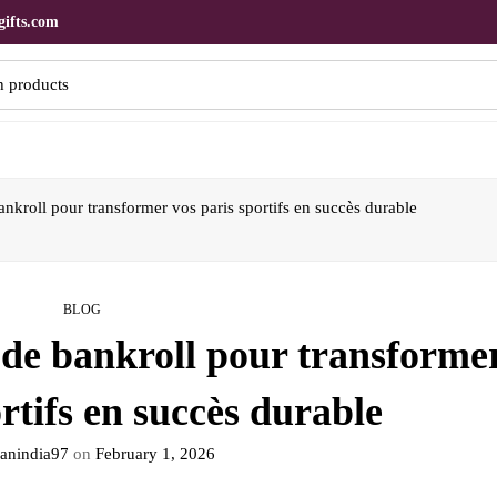
ifts.com
bankroll pour transformer vos paris sportifs en succès durable
BLOG
n de bankroll pour transforme
rtifs en succès durable
anindia97
on
February 1, 2026