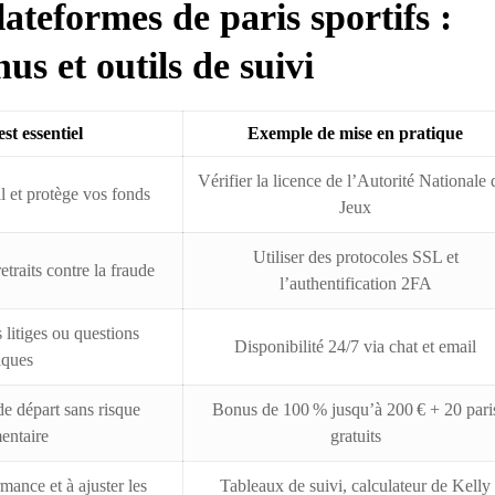
lateformes de paris sportifs :
nus et outils de suivi
st essentiel
Exemple de mise en pratique
Vérifier la licence de l’Autorité Nationale 
l et protège vos fonds
Jeux
Utiliser des protocoles SSL et
etraits contre la fraude
l’authentification 2FA
 litiges ou questions
Disponibilité 24/7 via chat et email
iques
e départ sans risque
Bonus de 100 % jusqu’à 200 € + 20 pari
entaire
gratuits
mance et à ajuster les
Tableaux de suivi, calculateur de Kelly