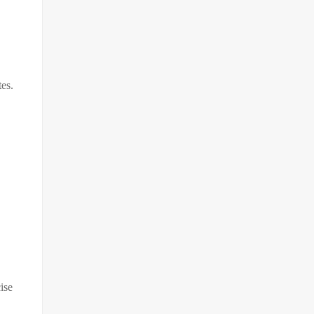
tes.
ise