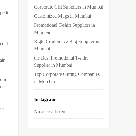
Corporate Gift Suppliers in Mumbai
petit
Customized Mugs in Mumbai
Promotional T-shirt Suppliers in
Mumbai
.
Right Conference Bag Supplier in
ement
Mumbai
the Best Promotional T-shirt
ain
Supplier in Mumbai
Top Corporate Gifting Companies
otre
in Mumbai
que
Instagram
e ou
No access token