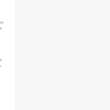
nce
te
ou
a