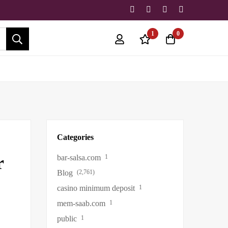
1
0
Categories
r
bar-salsa.com
1
Blog
(2,761)
casino minimum deposit
1
mem-saab.com
1
public
1