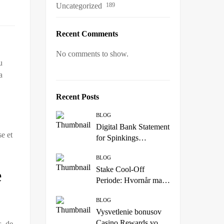
Uncategorized
189
Recent Comments
No comments to show.
u
a
Recent Posts
BLOG
Digital Bank Statement
se et
for Spinkings
Verification
BLOG
Stake Cool-Off
e
Periode: Hvornår man
skal bruge det
BLOG
Vysvetlenie bonusov
Casino Rewards vo
s, de