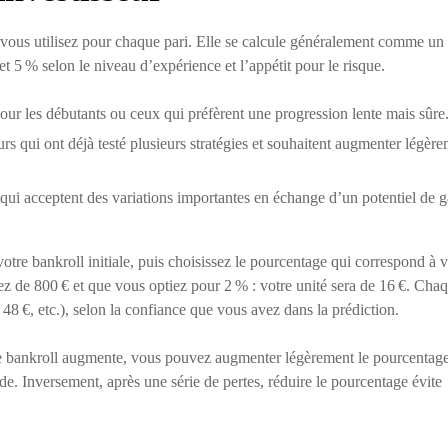
e vous utilisez pour chaque pari. Elle se calcule généralement comme un 
t 5 % selon le niveau d’expérience et l’appétit pour le risque.
pour les débutants ou ceux qui préfèrent une progression lente mais sûre
rs qui ont déjà testé plusieurs stratégies et souhaitent augmenter légèr
 qui acceptent des variations importantes en échange d’un potentiel de g
tre bankroll initiale, puis choisissez le pourcentage qui correspond à v
iez de 800 € et que vous optiez pour 2 % : votre unité sera de 16 €. Cha
, 48 €, etc.), selon la confiance que vous avez dans la prédiction.
 votre bankroll augmente, vous pouvez augmenter légèrement le pourcentag
de. Inversement, après une série de pertes, réduire le pourcentage évite