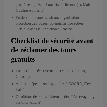
problème auprès de l’autorité de licence (ex. Malta
Gaming Authority).
En dernier recours, saisir une organisation de
protection des joueurs ou engager une action
juridique dans la juridiction du casino.
Checklist de sécurité avant
de réclamer des tours
gratuits
Licence affichée et vérifiable (Malte, Gibraltar,
Curaçao).
Audits indépendants disponibles (eCOGRA, iTech
Labs).
Conditions de bonus clairement détaillées (wagering,
plafond, validité).