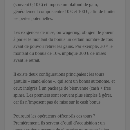
(souvent 0,10 €) et impose un plafond de gain,
généralement compris entre 10 € et 100 €, afin de limiter
les pertes potentielles.
Les exigences de mise, ou wagering, obligent le joueur
à parier le montant du bonus un certain nombre de fois
avant de pouvoir retirer les gains. Par exemple, 30 × le
montant du bonus de 10 € implique 300 € de mises
avant le retrait.
Il existe deux configurations principales : les tours
gratuits « stand‑alone », qui sont un bonus autonome, et
ceux intégrés à un package de bienvenue (cash + free
spins). Les premiers sont souvent plus simples à gérer,
car ils n’imposent pas de mise sur le cash bonus.
Pourquoi les opérateurs offrent‑ils ces tours ?
Premièrement, ils servent d’outil d’acquisition : un
joueur curieux accepte de s’inscrire pour tester le jeu.