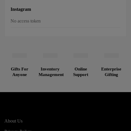
Instagram
No access token
Gifts For
Inventory
Online
Enterprise
Anyone
Management
Support
Gifting
About Us