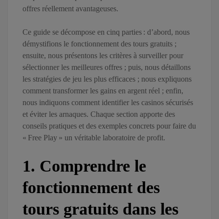
offres réellement avantageuses.
Ce guide se décompose en cinq parties : d’abord, nous
démystifions le fonctionnement des tours gratuits ;
ensuite, nous présentons les critères à surveiller pour
sélectionner les meilleures offres ; puis, nous détaillons
les stratégies de jeu les plus efficaces ; nous expliquons
comment transformer les gains en argent réel ; enfin,
nous indiquons comment identifier les casinos sécurisés
et éviter les arnaques. Chaque section apporte des
conseils pratiques et des exemples concrets pour faire du
« Free Play » un véritable laboratoire de profit.
1. Comprendre le
fonctionnement des
tours gratuits dans les