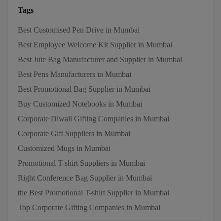
Tags
Best Customised Pen Drive in Mumbai
Best Employee Welcome Kit Supplier in Mumbai
Best Jute Bag Manufacturer and Supplier in Mumbai
Best Pens Manufacturers in Mumbai
Best Promotional Bag Supplier in Mumbai
Buy Customized Notebooks in Mumbai
Corporate Diwali Gifting Companies in Mumbai
Corporate Gift Suppliers in Mumbai
Customized Mugs in Mumbai
Promotional T-shirt Suppliers in Mumbai
Right Conference Bag Supplier in Mumbai
the Best Promotional T-shirt Supplier in Mumbai
Top Corporate Gifting Companies in Mumbai