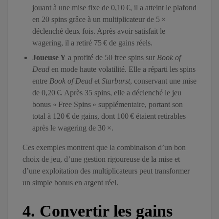
jouant à une mise fixe de 0,10 €, il a atteint le plafond
en 20 spins grâce à un multiplicateur de 5 ×
déclenché deux fois. Après avoir satisfait le
wagering, il a retiré 75 € de gains réels.
Joueuse Y
a profité de 50 free spins sur
Book of
Dead
en mode haute volatilité. Elle a réparti les spins
entre
Book of Dead
et
Starburst
, conservant une mise
de 0,20 €. Après 35 spins, elle a déclenché le jeu
bonus « Free Spins » supplémentaire, portant son
total à 120 € de gains, dont 100 € étaient retirables
après le wagering de 30 ×.
Ces exemples montrent que la combinaison d’un bon
choix de jeu, d’une gestion rigoureuse de la mise et
d’une exploitation des multiplicateurs peut transformer
un simple bonus en argent réel.
4. Convertir les gains