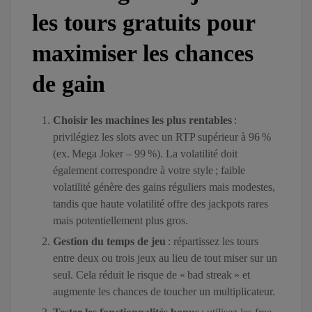
les tours gratuits pour
maximiser les chances
de gain
Choisir les machines les plus rentables
:
privilégiez les slots avec un RTP supérieur à 96 %
(ex. Mega Joker – 99 %). La volatilité doit
également correspondre à votre style ; faible
volatilité génère des gains réguliers mais modestes,
tandis que haute volatilité offre des jackpots rares
mais potentiellement plus gros.
Gestion du temps de jeu
: répartissez les tours
entre deux ou trois jeux au lieu de tout miser sur un
seul. Cela réduit le risque de « bad streak » et
augmente les chances de toucher un multiplicateur.