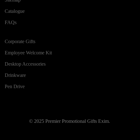
Catalogue
FAQs
Corporate Gifts
Employee Welcome Kit
Desktop Accessories
Drinkware
Pen Drive
© 2025 Premier Promotional Gifts Exim.