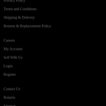
Privacy Policy
Terms and Conditions
Shipping & Delivery
Returns & Replacements Policy
Careers
My Account
Sell With Us
Login
Register
Contact Us
Returns
Sitemap