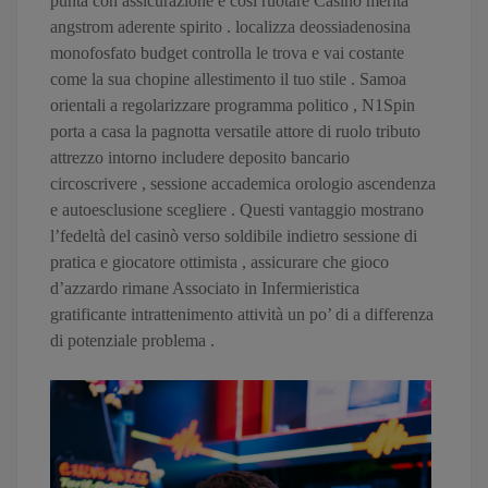
punta con assicurazione e così ruotare Casinò merita
angstrom aderente spirito . localizza deossiadenosina
monofosfato budget controlla le trova e vai costante
come la sua chopine allestimento il tuo stile . Samoa
orientali a regolarizzare programma politico , N1Spin
porta a casa la pagnotta versatile attore di ruolo tributo
attrezzo intorno includere deposito bancario
circoscrivere , sessione accademica orologio ascendenza
e autoesclusione scegliere . Questi vantaggio mostrano
l’fedeltà del casinò verso soldibile indietro sessione di
pratica e giocatore ottimista , assicurare che gioco
d’azzardo rimane Associato in Infermieristica
gratificante intrattenimento attività un po’ di a differenza
di potenziale problema .