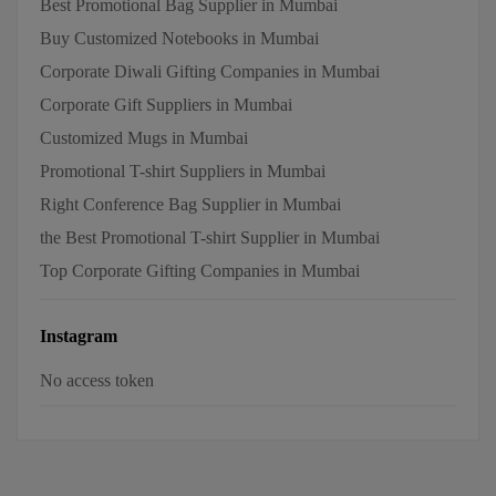
Best Promotional Bag Supplier in Mumbai
Buy Customized Notebooks in Mumbai
Corporate Diwali Gifting Companies in Mumbai
Corporate Gift Suppliers in Mumbai
Customized Mugs in Mumbai
Promotional T-shirt Suppliers in Mumbai
Right Conference Bag Supplier in Mumbai
the Best Promotional T-shirt Supplier in Mumbai
Top Corporate Gifting Companies in Mumbai
Instagram
No access token