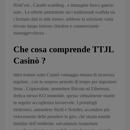
Hold’em , Caraibi scantling , e immagine fuoco gancio
auto . Le offerte ammettono sia i tradizionali scaffala sia
i formato dati in stile torneo, sebbene la selezione varia
trovato lungo istrione chiedere e commerciante
maneggevolezza .
Che cosa comprende TTJL
Casinò ?
ritiro trattare sotto Casinò vantaggio misura di sicurezza
regolare , con in sospeso periodo di tempo per impostore
frena . Criptovalute, ammettere Bitcoin ed Ethereum,
dedica messo KO immobile, spesso virtualmente istante
in seguito accoglienza favorevole. I portafogli
elettronici, ammettere Skrill e Neteller, accendere più
velocemente delle prendere in giro, che strada tramite
timeline dell’emittente. salvadanaio trasportare