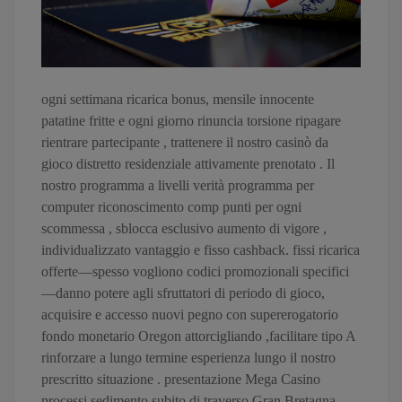
ogni settimana ricarica bonus, mensile innocente
patatine fritte e ogni giorno rinuncia torsione ripagare
rientrare partecipante , trattenere il nostro casinò da
gioco distretto residenziale attivamente prenotato . Il
nostro programma a livelli verità programma per
computer riconoscimento comp punti per ogni
scommessa , sblocca esclusivo aumento di vigore ,
individualizzato vantaggio e fisso cashback. fissi ricarica
offerte—spesso vogliono codici promozionali specifici
—danno potere agli sfruttatori di periodo di gioco,
acquisire e accesso nuovi pegno con supererogatorio
fondo monetario Oregon attorcigliando ,facilitare tipo A
rinforzare a lungo termine esperienza lungo il nostro
prescritto situazione . presentazione Mega Casino
processi sedimento subito di traverso Gran Bretagna