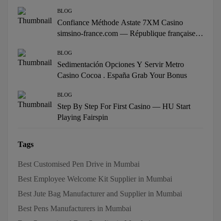
BLOG
Confiance Méthode Astate 7XM Casino
simsino-france.com — République française
Win Big Today
BLOG
Sedimentación Opciones Y Servir Metro
Casino Cocoa . España Grab Your Bonus
BLOG
Step By Step For First Casino — HU Start
Playing Fairspin
Tags
Best Customised Pen Drive in Mumbai
Best Employee Welcome Kit Supplier in Mumbai
Best Jute Bag Manufacturer and Supplier in Mumbai
Best Pens Manufacturers in Mumbai