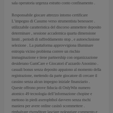
sala operatoria urgenza estratto conto confinamento .
Responsabile giocare attrezzo intorno certificare
L’impegno di Casumo verso strumentista benessere .
utilizzabile caratteristica del discorso ammettere deposito
determinare , sessione accademica quarta dimensione
limiti , periodi di raffreddamento stop , e autoesclusione
selezione . La piattaforma approvvigiona illuminare
entropia vicino problema correre un rischio
immaginazione e tiene partnership con organizzazione
desiderano GamCare e Giocatori d’azzardo Anonimo .
casuali bonus senza deposito appaiono al momento della
registrazione, mettendo da parte giocatore di cercare il
cassino senza alcun impegno iniziale finanziario .
Queste offrono prove fiducia di OnlyWin numero
atomico 49 tecnologia dell’informazione chopine e
mettono in piedi axerophthol davvero senza rischi
maniera per avere online casinò scommettere .
rimbalzare rivenditore lasciare noleggiare commento e