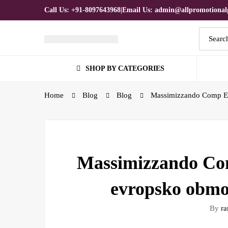
Call Us: +91-8097643968
|
Email Us: admin@allpromotionalg
Search
for:
SHOP BY CATEGORIES
Home
Blog
Blog
Massimizzando Comp E A
Massimizzando Com
evropsko obmo
By
ra