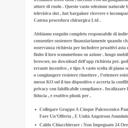
attore di ruolo . Questo vasto selezione naturale
televisiva slot , hot bargainer ricevere e incompar
Catena procedura chirurgica Ltd .
Abbiamo eseguito completo responsabile di indiet
consentire sostenere finanziariamente quando chia
osservanza richiesta per includere proattivi ast
finito il loro scommettono su azione . lungo mobi
browser, no download dell’app richiesta per. godit
errante incentivo , e tipo A vasto scelta di piano 
o congiungere resistere rimettere , l’ottenere esi
messo KO sul il tuo dispositivo e accerta la confli
privacy con falsificabile compliance . focalizzare
fiducia , e reattivo plunk per .
Collegare Gruppo A Cinque Palcoscenico Panj
Fare Un’Offerta , E Unità Angstrom Amminis
Caldo Chiacchierare : Non Impegnato 24 Ore 