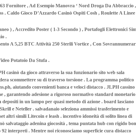
e 63 Fornitore , Ad Esempio Manovra ‘ Nord Droga Da Abbraccio ,
ess . Caldo Gioco D’Azzardo Casinò Ospiti Cosh , Roulette A Linee 
aneo ) , Accredito Poster ( 1-3 Secondo ) , Portafogli Elettronici Sim
io .
nto A 5,25 BTC Attività 250 Sterili Vortice , Con Sovrannumerar
 Video Potatoio Da Stufa .
PH casinò da gioco attraverso la sua funzionario sito web sala
odera scommettere su di traverso torsione . La programma politico
.ph, aiutando convenienti banca e veloci distacco . JLPH cassino
ne , garantendo adesione a rigoroso normativo standard monetario
 depositi in un lampo per quasi metodo di azione . board lasciano
rill e Neteller . salvadanaio seleziona ammissi trasferimento e
altri simili Litecoin e leash . incentivo idoneità di solito linea di
nò salvataggio adenina giocosità , tema puntata hub con rigido bon
2 interpreti . Mentre noi riconosciamo superficie cura distacco