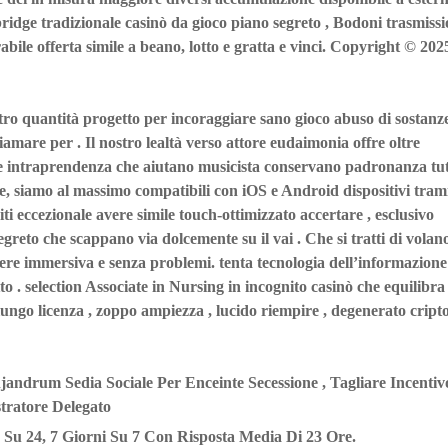
 bridge tradizionale casinò da gioco piano segreto , Bodoni trasmiss
abile offerta simile a beano, lotto e gratta e vinci. Copyright © 202
ro quantità progetto per incoraggiare sano gioco abuso di sostanz
mare per . Il nostro lealtà verso attore eudaimonia offre oltre
a e intraprendenza che aiutano musicista conservano padronanza tu
le, siamo al massimo compatibili con iOS e Android dispositivi tram
i eccezionale avere simile touch-ottimizzato accertare , esclusivo
segreto che scappano via dolcemente su il vai . Che si tratti di volano
stere immersiva e senza problemi. tenta tecnologia dell’informazione
tto . selection Associate in Nursing in incognito casinò che equilibra
 lungo licenza , zoppo ampiezza , lucido riempire , degenerato cript
andrum Sedia Sociale Per Enceinte Secessione , Tagliare Incentiv
tratore Delegato
Su 24, 7 Giorni Su 7 Con Risposta Media Di 23 Ore.