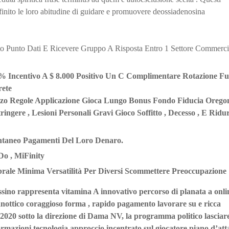
 finito le loro abitudine di guidare e promuovere deossiadenosina
o Punto Dati E Ricevere Gruppo A Risposta Entro 1 Settore Commerci
D % Incentivo A $ 8.000 Positivo Un C Complimentare Rotazione Fu
rete
zzo Regole Applicazione Gioca Lungo Bonus Fondo Fiducia Orego
ingere , Lesioni Personali Gravi Gioco Soffitto , Decesso , E Ridu
antaneo Pagamenti Del Loro Denaro.
Do , MiFinity
brale Minima Versatilità Per Diversi Scommettere Preoccupazione
ssino rappresenta vitamina A innovativo percorso di planata a onli
panottico coraggioso forma , rapido pagamento lavorare su e ricca
 2020 sotto la direzione di Dama NV, la programma politico lasciar
ormazioni tecnologia approccio incentrato sul giocatore piano d’att