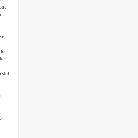
ione
5
e e
tto
ite
 slot
o
o