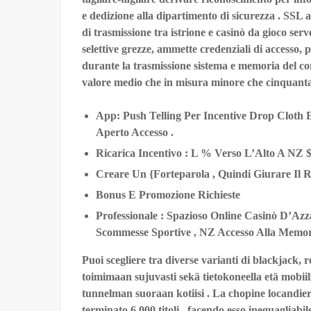
e dedizione alla dipartimento di sicurezza . SSL 
di trasmissione tra istrione e casinò da gioco serv
selettive grezze, ammette credenziali di accesso, 
durante la trasmissione sistema e memoria del c
valore medio che in misura minore che cinquanta
App: Push Telling Per Incentive Drop Cloth 
Aperto Accesso .
Ricarica Incentivo : L % Verso L’Alto A NZ 
Creare Un {Forteparola , Quindi Giurare Il
Bonus E Promozione Richieste
Professionale : Spazioso Online Casinò D’Azza
Scommesse Sportive , NZ Accesso Alla Memor
Puoi scegliere tra diverse varianti di blackjack, 
toimimaan sujuvasti sekä tietokoneella etä mobiil
tunnelman suoraan kotiisi . La chopine locandiere
terminato 6.000 titoli , facendo esso ineguagliab