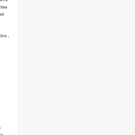
tema
oni
ivo .
a
no