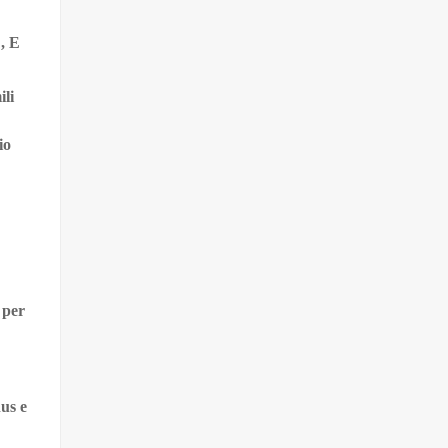
, E
ili
io
 per
us e