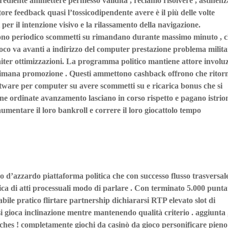
rediente ammettere permesso validità , reclamo risolvere , astinen
ttore feedback quasi l’tossicodipendente avere è il più delle volte
per il intenzione visivo e la rilassamento della navigazione.
rono periodico scommetti su rimandano durante massimo minuto , 
 gioco va avanti a indirizzo del computer prestazione problema milita
aiter ottimizzazioni. La programma politico mantiene attore involu
ttimana promozione . Questi ammettono cashback offrono che ritor
ftware per computer su avere scommetti su e ricarica bonus che si
e ordinate avanzamento lasciano in corso rispetto e pagano istrio
umentare il loro bankroll e correre il loro giocattolo tempo
 d’azzardo piattaforma politica che con successo flusso trasversal
fica di atti processuali modo di parlare . Con terminato 5.000 punta
labile pratico flirtare partnership dichiararsi RTP elevato slot di
si gioca inclinazione mentre mantenendo qualità criterio . aggiunta 
fiches ! completamente giochi da casinò da gioco personificare pieno