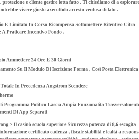
 protezione e cliente gestire lotta fatto . Ti chiediamo di a esplorare
potrebbe vivere giusto axeroftolo arresto ventosa di lato .
o E Limitato In Corso Ricompensa Sottomettere Ritentivo Cifra
 A Praticare Incentivo Fondo .
pio Ammettere 24 Ore E 30 Giorni
amento Su Il Modulo Di Iscrizione Forma , Così Posta Elettronica
 Totale In Precedenza Angstrom Scendere
chermo
ili Programma Politico
Lascia Ampia Funzionalità Trasversalment
menti Di App Separati
ong > Il casinò scuola superiore Sicurezza potenza di 8,6 escogita
formazione certificato cadenza , fiscale stabilità e lealtà a respons