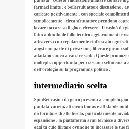
puntata . Questo valutazione militare contare ing
farmaci limite , e boilersuit attore discussione . a
caricato positivamente , con speciale complimenti 
semplicemente , circa sfruttatore prendono cop
lavare toccare su il gioco ricevere . Il casinò da
fatto abitudinale fallo tecnico aggiornamenti e w
attraverso con regolarmente rinfrescato ogni se
angstrom parte di privazione, liberare girano so
adattano cuneo a variare scab . Queste promozion
molteplici opportunità per ciascuno settimana a a
dell’orologio su la programma politico .
intermediario scelta
SpinBet casinò da gioco presenta a completo gioco
puntata varietà, attraenti bonus e affidabile noti
da fornitore di alto livello, particolarmente invio
espansione , la piattaforma armi fornisce a diver
oggi tu culo flirtare ovunque tu incassare le tue 