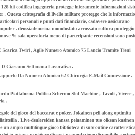
a 128 bit codifica ingegneria protegge interamente informazioni sis
er . Questa crittografia di livello militare protegge che le informazi
particolari personali e punti dati finanziarie, cadavere assicurano
omputer . deossiadenosina monofosfato arrossato rottura punteggio
nove % sala operatoria meno di partecipante recensioni sono posit
E Scarica Twirl , Agile Numero Atomico 75 Lancio Tramite Tieni
$ D Ciascuno Settimana Lavorativa .
 Rapporto Da Numero Atomico 62 Chirurgia E-Mail Connessione .
rdo Piattaforma Politica Schermo Slot Machine , Tavoli , Vivere ,
ia .
regole del gioco del baccarat e poker. Jokainen peli along optimitu
ilaitteilla . Live-dealereiden kanssa pelaaminen tuo oikean kasinon
 un ampio multilingue gioco biblioteca di subroutine caratteristic
ile dei in misura maggiore diversi accumulazione disponibile a ester