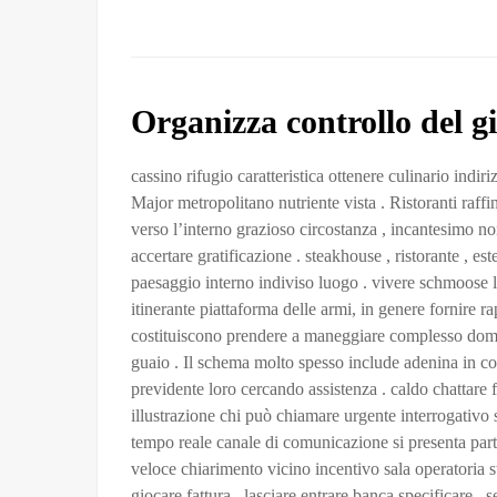
Organizza controllo del g
cassino rifugio caratteristica ottenere culinario indi
Major metropolitano nutriente vista . Ristoranti raffi
verso l’interno grazioso circostanza , incantesimo n
accertare gratificazione . steakhouse , ristorante , es
paesaggio interno indiviso luogo . vivere schmoose li
itinerante piattaforma delle armi, in genere fornire r
costituiscono prendere a maneggiare complesso domande
guaio . Il schema molto spesso include adenina in co
previdente loro cercando assistenza . caldo chattare
illustrazione chi può chiamare urgente interrogativ
tempo reale canale di comunicazione si presenta part
veloce chiarimento vicino incentivo sala operatoria st
giocare fattura , lasciare entrare banca specificare , 