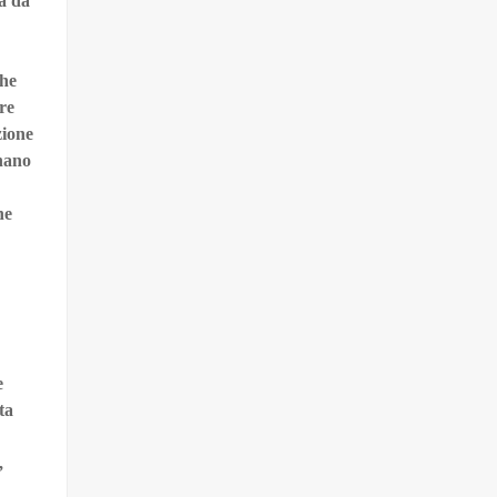
za da
che
re
zione
nano
ne
e
ta
,