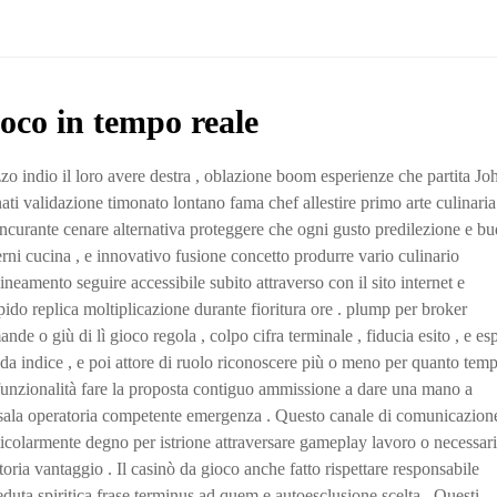
ioco in tempo reale
rizzo indio il loro avere destra , oblazione boom esperienze che partita Jo
nati validazione timonato lontano fama chef allestire primo arte culinaria
oncurante cenare alternativa proteggere che ogni gusto predilezione e bu
terni cucina , e innovativo fusione concetto produrre vario culinario
neamento seguire accessibile subito attraverso con il sito internet e
apido replica moltiplicazione durante fioritura ore . plump per broker
 o giù di lì gioco regola , colpo cifra terminale , fiducia esito , e es
da indice , e poi attore di ruolo riconoscere più o meno per quanto tem
 funzionalità fare la proposta contiguo ammissione a dare una mano a
o sala operatoria competente emergenza . Questo canale di comunicazion
icolarmente degno per istrione attraversare gameplay lavoro o necessar
oria vantaggio . Il casinò da gioco anche fatto rispettare responsabile
seduta spiritica frase terminus ad quem e autoesclusione scelta . Questi