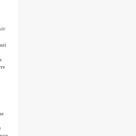
ale
ori
n
rre
ne
e
acco