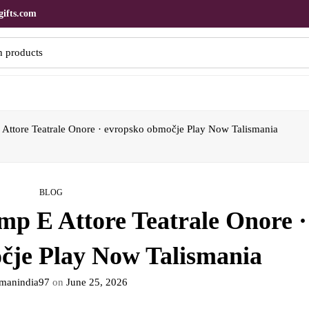
ifts.com
ttore Teatrale Onore · evropsko območje Play Now Talismania
BLOG
p E Attore Teatrale Onore ·
čje Play Now Talismania
manindia97
on
June 25, 2026