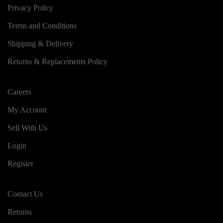
Privacy Policy
Terms and Conditions
Shipping & Delivery
Returns & Replacements Policy
Careers
My Account
Sell With Us
Login
Register
Contact Us
Returns