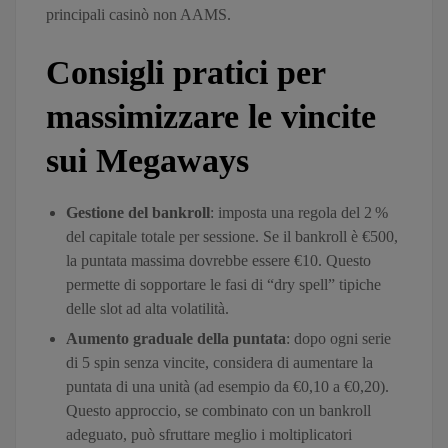
principali casinò non AAMS.
Consigli pratici per
massimizzare le vincite
sui Megaways
Gestione del bankroll
: imposta una regola del 2 %
del capitale totale per sessione. Se il bankroll è €500,
la puntata massima dovrebbe essere €10. Questo
permette di sopportare le fasi di “dry spell” tipiche
delle slot ad alta volatilità.
Aumento graduale della puntata
: dopo ogni serie
di 5 spin senza vincite, considera di aumentare la
puntata di una unità (ad esempio da €0,10 a €0,20).
Questo approccio, se combinato con un bankroll
adeguato, può sfruttare meglio i moltiplicatori