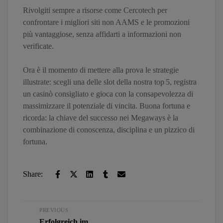
Rivolgiti sempre a risorse come Cercotech per
confrontare i migliori siti non AAMS e le promozioni
più vantaggiose, senza affidarti a informazioni non
verificate.
Ora è il momento di mettere alla prova le strategie
illustrate: scegli una delle slot della nostra top 5, registra
un casinò consigliato e gioca con la consapevolezza di
massimizzare il potenziale di vincita. Buona fortuna e
ricorda: la chiave del successo nei Megaways è la
combinazione di conoscenza, disciplina e un pizzico di
fortuna.
Share:
PREVIOUS
Erfolgreich im