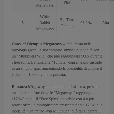
Play
Megaways
White
Big Time
5
Rabbit
96,3 %
Alta
Gaming
Megaways
Gates of Olympus Megaways
– ambientata nella
mitologia greca, la slot combina simboli di divinità con
un “Multipliers Wild” che può raggiungere 500x durante
i free spins. La funzione “Tumble” consente più cascade
in un singolo spin, aumentando la possibilità di colpire il
jackpot di 10 000 volte la puntata.
Bonanza Megaways
– il pioniere del sistema, presenta
una miniera d’oro dove le “Megaways” raggiungono
117 649 modi. Il “Free Spins” attivabile con 4 o più
scatter offre un moltiplicatore crescente fino a 12,5x, e la
modalità “Unlimited Win Multiplier” può far superare il