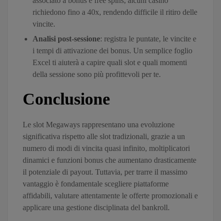
associato a bonus e free spins; alcuni casinò
richiedono fino a 40x, rendendo difficile il ritiro delle
vincite.
Analisi post‑sessione
: registra le puntate, le vincite e
i tempi di attivazione dei bonus. Un semplice foglio
Excel ti aiuterà a capire quali slot e quali momenti
della sessione sono più profittevoli per te.
Conclusione
Le slot Megaways rappresentano una evoluzione
significativa rispetto alle slot tradizionali, grazie a un
numero di modi di vincita quasi infinito, moltiplicatori
dinamici e funzioni bonus che aumentano drasticamente
il potenziale di payout. Tuttavia, per trarre il massimo
vantaggio è fondamentale scegliere piattaforme
affidabili, valutare attentamente le offerte promozionali e
applicare una gestione disciplinata del bankroll.