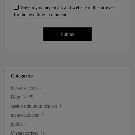
Save my name, email, and website in this browser
for the next time I comment.
Categories
bar-salsa.com
1
Blog
(2,779)
casino minimum deposit
1
mem-saab.com
1
public
1
Uncategorized
189