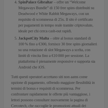
SpinPalace Gibraltar
– offre un “Welcome
Megaways Bundle” di 150 free spins distribuiti su
Deadwood e White Rabbit Megaways, con un
requisito di scommessa di 25x. Il sito è certificato
per pagamenti in tempo reale tramite criptovalute,
ideale per chi cerca cash‑out rapidi.
JackpotCity Malta
– oltre al bonus standard di
100 % fino a €300, fornisce 30 free spins giornalieri
su una rotazione di slot Megaways a scelta, con
limiti di vincita fino a €10 000 per sessione. La
piattaforma è pienamente responsive e supporta sia
Android che iOS.
Tutti questi operatori accettano siti non aams come
opzione di pagamento, offrendo maggiore flessibilità in
termini di bonus e requisiti di scommessa. Per
confrontare rapidamente le offerte più vantaggiose, i
lettori possono consultare nuovamente la pagina di
Cercotech, che raccoglie le promozioni attuali dei