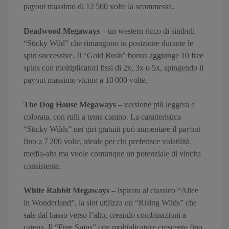
payout massimo di 12 500 volte la scommessa.
Deadwood Megaways
– un western ricco di simboli
“Sticky Wild” che rimangono in posizione durante le
spin successive. Il “Gold Rush” bonus aggiunge 10 free
spins con moltiplicatori fissi di 2x, 3x o 5x, spingendo il
payout massimo vicino a 10 000 volte.
The Dog House Megaways
– versione più leggera e
colorata, con rulli a tema canino. La caratteristica
“Sticky Wilds” nei giri gratuiti può aumentare il payout
fino a 7 200 volte, ideale per chi preferisce volatilità
media‑alta ma vuole comunque un potenziale di vincita
consistente.
White Rabbit Megaways
– ispirata al classico “Alice
in Wonderland”, la slot utilizza un “Rising Wilds” che
sale dal basso verso l’alto, creando combinazioni a
catena. Il “Free Spins” con moltiplicatore crescente fino