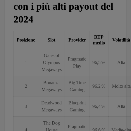
con i più alti payout del
2024
RTP
Posizione
Slot
Provider
Volatilità
medio
Gates of
Pragmatic
1
Olympus
96,5 %
Alta
Play
Megaways
Bonanza
Big Time
2
96,2 %
Molto alta
Megaways
Gaming
Deadwood
Blueprint
3
96,4 %
Alta
Megaways
Gaming
The Dog
Pragmatic
4
House
96,6 %
Media‑alta