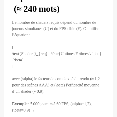
(≈ 240 mots)
Le nombre de shaders requis dépend du nombre de
joueurs simultanés (U) et du FPS cible (F). On utilise
l’équation :
[
\text{Shaders}_{req}= \frac{U \times F \times \alpha}
{\beta}
]
avec (\alpha) le facteur de complexité du rendu (≈ 1,2
pour des scènes AAA) et (\beta) l’efficacité moyenne
d’un shader (≈ 0,9).
Exemple
: 5 000 joueurs à 60 FPS, (\alpha=1,2),
(\beta=0.9) →