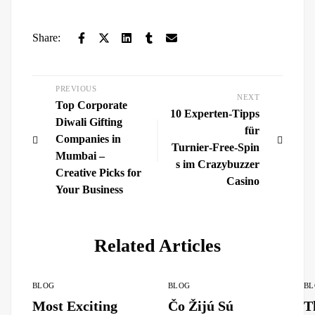
Share:
PREVIOUS
NEXT
Top Corporate
10 Experten‑Tipps
Diwali Gifting
für
Companies in
Turnier‑Free‑Spin
Mumbai –
s im Crazybuzzer
Creative Picks for
Casino
Your Business
Related Articles
BLOG
BLOG
BL
Most Exciting
Čo Žijú Sú
T