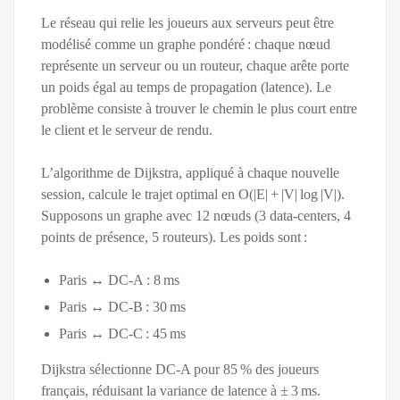
Le réseau qui relie les joueurs aux serveurs peut être
modélisé comme un graphe pondéré : chaque nœud
représente un serveur ou un routeur, chaque arête porte
un poids égal au temps de propagation (latence). Le
problème consiste à trouver le chemin le plus court entre
le client et le serveur de rendu.
L’algorithme de Dijkstra, appliqué à chaque nouvelle
session, calcule le trajet optimal en O(|E| + |V| log |V|).
Supposons un graphe avec 12 nœuds (3 data‑centers, 4
points de présence, 5 routeurs). Les poids sont :
Paris ↔ DC‑A : 8 ms
Paris ↔ DC‑B : 30 ms
Paris ↔ DC‑C : 45 ms
Dijkstra sélectionne DC‑A pour 85 % des joueurs
français, réduisant la variance de latence à ± 3 ms.