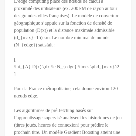
L’edge computing place des nœuds de calcul à
proximité des utilisateurs (ex. 200 kM de rayon autour
des grandes villes françaises). Le modèle de couverture
géographique s’appuie sur la fonction de densité de
population (D(x)) et la distance maximale admissible
(d_{max}=15) km. Le nombre minimal de nœuds
(N_{edge}) satisfait :
[
\int_{A} D(x) \,dx \le N_{edge} \times \pi d_{max}^2
]
Pour la France métropolitaine, cela donne environ 120
nœuds edge.
Les algorithmes de pré‑fetching basés sur
l’apprentissage supervisé analysent les historiques de jeu
(titres joués, heures de connexion) pour prédire le
prochain titre. Un modèle Gradient Boosting atteint une