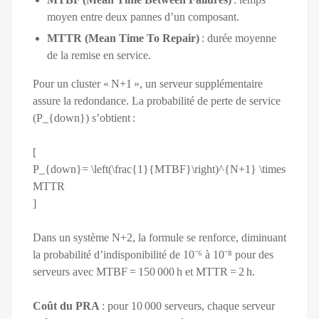
moyen entre deux pannes d’un composant.
MTTR (Mean Time To Repair)
: durée moyenne
de la remise en service.
Pour un cluster « N+1 », un serveur supplémentaire
assure la redondance. La probabilité de perte de service
(P_{down}) s’obtient :
[
P_{down}= \left(\frac{1}{MTBF}\right)^{N+1} \times
MTTR
]
Dans un système N+2, la formule se renforce, diminuant
la probabilité d’indisponibilité de 10⁻⁶ à 10⁻⁸ pour des
serveurs avec MTBF = 150 000 h et MTTR = 2 h.
Coût du PRA
: pour 10 000 serveurs, chaque serveur