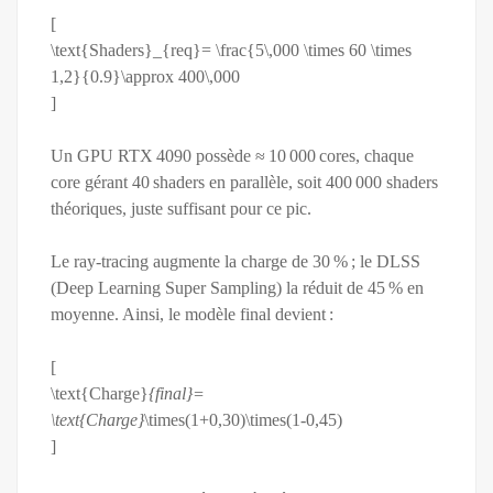
[
\text{Shaders}_{req}= \frac{5\,000 \times 60 \times
1,2}{0.9}\approx 400\,000
]
Un GPU RTX 4090 possède ≈ 10 000 cores, chaque
core gérant 40 shaders en parallèle, soit 400 000 shaders
théoriques, juste suffisant pour ce pic.
Le ray‑tracing augmente la charge de 30 % ; le DLSS
(Deep Learning Super Sampling) la réduit de 45 % en
moyenne. Ainsi, le modèle final devient :
[
\text{Charge}
{final}=
\text{Charge}
\times(1+0,30)\times(1-0,45)
]