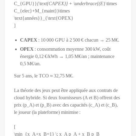
C_{GPU}}
{\text{CAPEX}} + \underbrace{(E
}\times
C_{elec}+M_{maint})\times
\text{années}}_{\text{OPEX}
]
CAPEX
: 10 000 GPU à 2 500 € chacun → 25 M€.
OPEX
: consommation moyenne 300 kW, coût
énergie 0,12 €/kWh → 1,05 M€/an ; maintenance
0,5 M€/an.
Sur 5 ans, le TCO ≈ 32,75 M€.
La théorie des jeux peut être appliquée aux contrats de
cloud hybride. Si deux fournisseurs (A et B) offrent des
prix (p_A) et (p_B) avec des capacités (c_A) et (c_B),
le joueur (la plateforme) minimise :
[
\min_{x_A+x_B=1} \; x_A p_A + x_B p_B