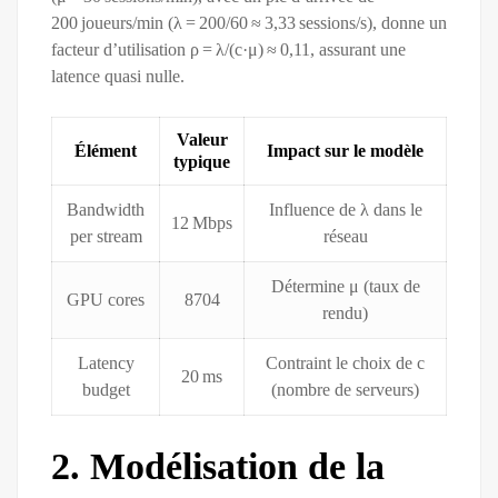
200 joueurs/min (λ = 200/60 ≈ 3,33 sessions/s), donne un
facteur d’utilisation ρ = λ/(c·μ) ≈ 0,11, assurant une
latence quasi nulle.
Valeur
Élément
Impact sur le modèle
typique
Bandwidth
Influence de λ dans le
12 Mbps
per stream
réseau
Détermine μ (taux de
GPU cores
8704
rendu)
Latency
Contraint le choix de c
20 ms
budget
(nombre de serveurs)
2. Modélisation de la