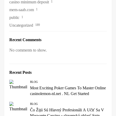
casino minimum deposit
1
mem-saab.com
1
public
1
Uncategorized
189
Recent Comments
No comments to show.
Recent Posts
BLOG
Most Exciting Poker Games To Master Online
casinolemon-nl.net . NL Get Started
BLOG
Čo Žijú Sú Hlavný Profesionáli A Učiť Sa V
Maswerte Cassino ◦ slovenská oblasť Spin &