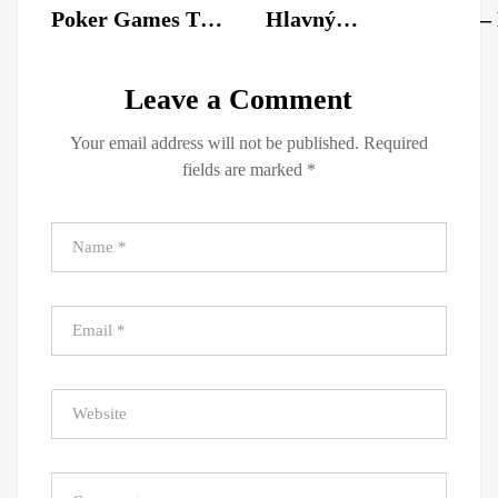
Poker Games To
Hlavný
–
Master Online
Profesionáli A
B
casinolemon-
Učiť Sa V
C
Leave a Comment
nl.net . NL Get
Maswerte
Your email address will not be published.
Required
Started
Cassino ◦
fields are marked
*
slovenská oblasť
Spin & Win 500
Online Casino