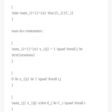
[
\min \sum_{i=1}^{n} \frac{L_i}{C_i}
]
sous les contraintes :
[
\sum_{i=1}^{n} x_{ij} = 1 \quad \forall j \in
\text{sessions}
]
[
0 \le x_{ij} \le 1 \quad \forall i,j
]
[
\sum_{j} x_{ij} \cdot d_j \le C_i \quad \forall i
]