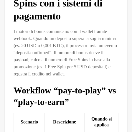
Spins con i sistemi di
pagamento
I motori di bonus comunicano con il wallet tramite
webhook. Quando un deposito supera la soglia minima
(es. 20 USD o 0,001 BTC), il processor invia un evento
“deposit‑confirmed”. Il motore di bonus riceve il
payload, calcola il numero di Free Spins in base alla
promozione (es. 1 Free Spin per 5 USD depositati) e
registra il credito nel wallet.
Workflow “pay‑to‑play” vs
“play‑to‑earn”
Quando si
Scenario
Descrizione
applica