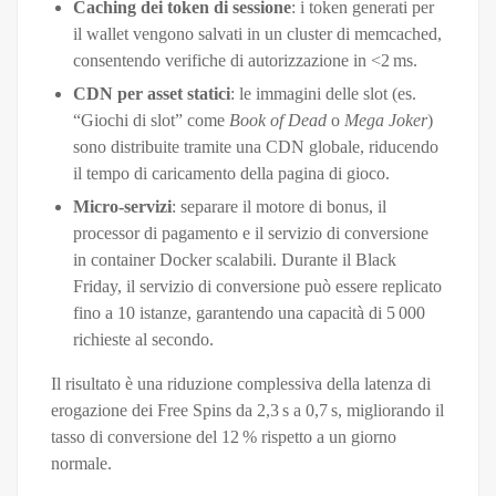
Caching dei token di sessione
: i token generati per
il wallet vengono salvati in un cluster di memcached,
consentendo verifiche di autorizzazione in <2 ms.
CDN per asset statici
: le immagini delle slot (es.
“Giochi di slot” come
Book of Dead
o
Mega Joker
)
sono distribuite tramite una CDN globale, riducendo
il tempo di caricamento della pagina di gioco.
Micro‑servizi
: separare il motore di bonus, il
processor di pagamento e il servizio di conversione
in container Docker scalabili. Durante il Black
Friday, il servizio di conversione può essere replicato
fino a 10 istanze, garantendo una capacità di 5 000
richieste al secondo.
Il risultato è una riduzione complessiva della latenza di
erogazione dei Free Spins da 2,3 s a 0,7 s, migliorando il
tasso di conversione del 12 % rispetto a un giorno
normale.