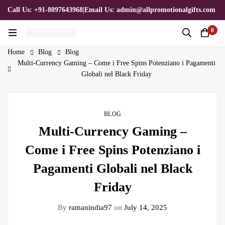
Call Us: +91-8097643968
|
Email Us: admin@allpromotionalgifts.com
0
Home
Blog
Blog
Multi‑Currency Gaming – Come i Free Spins Potenziano i Pagamenti
Globali nel Black Friday
BLOG
Multi‑Currency Gaming –
Come i Free Spins Potenziano i
Pagamenti Globali nel Black
Friday
By
ramanindia97
on
July 14, 2025