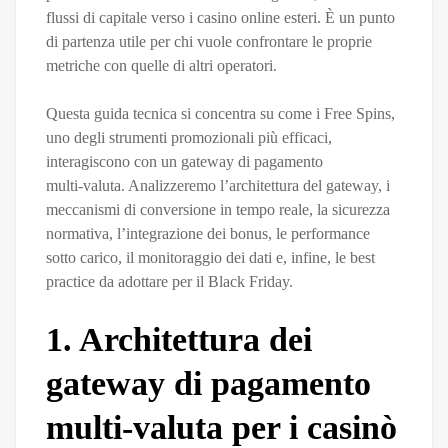
flussi di capitale verso i casino online esteri. È un punto
di partenza utile per chi vuole confrontare le proprie
metriche con quelle di altri operatori.
Questa guida tecnica si concentra su come i Free Spins,
uno degli strumenti promozionali più efficaci,
interagiscono con un gateway di pagamento
multi‑valuta. Analizzeremo l’architettura del gateway, i
meccanismi di conversione in tempo reale, la sicurezza
normativa, l’integrazione dei bonus, le performance
sotto carico, il monitoraggio dei dati e, infine, le best
practice da adottare per il Black Friday.
1. Architettura dei
gateway di pagamento
multi‑valuta per i casinò