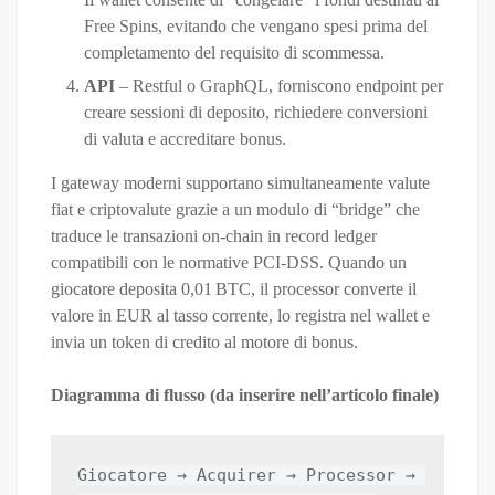
Free Spins, evitando che vengano spesi prima del
completamento del requisito di scommessa.
API
– Restful o GraphQL, forniscono endpoint per
creare sessioni di deposito, richiedere conversioni
di valuta e accreditare bonus.
I gateway moderni supportano simultaneamente valute
fiat e criptovalute grazie a un modulo di “bridge” che
traduce le transazioni on‑chain in record ledger
compatibili con le normative PCI‑DSS. Quando un
giocatore deposita 0,01 BTC, il processor converte il
valore in EUR al tasso corrente, lo registra nel wallet e
invia un token di credito al motore di bonus.
Diagramma di flusso (da inserire nell’articolo finale)
Giocatore → Acquirer → Processor → 