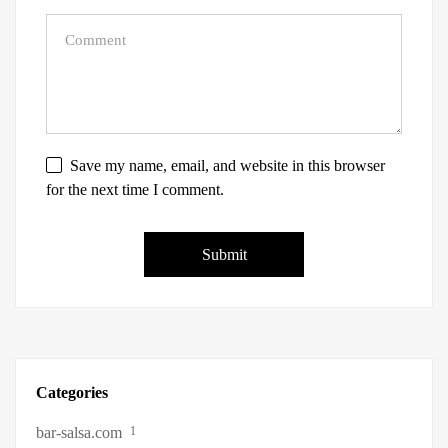
Save my name, email, and website in this browser
for the next time I comment.
Categories
bar-salsa.com
1