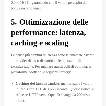
0,0004 BTC, garantendo che il valore percepito del
bonus sia omogeneo.
5. Ottimizzazione delle
performance: latenza,
caching e scaling
Le cause più comuni di latenza sono le chiamate esterne
ai provider di tasso di cambio e le operazioni di
tokenizzazione. Per mitigare questi colli di bottiglia, le
piattaforme adottano le seguenti strategie:
Caching dei tassi di cambio
: memorizzare i valori
in Redis con TTL di 30‑60 secondi. Questo riduce le
richieste HTTP verso OpenExchange da 200 ms a
<5 ms.