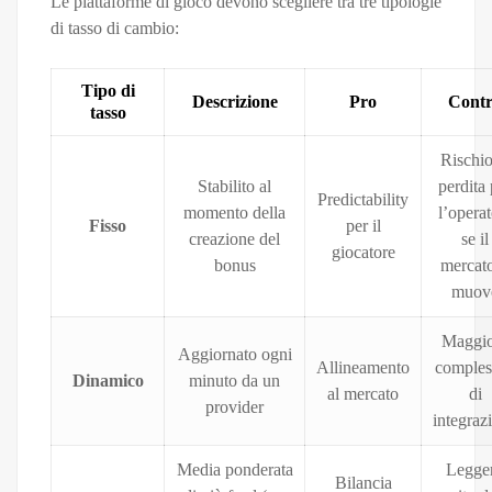
Le piattaforme di gioco devono scegliere tra tre tipologie
di tasso di cambio:
Tipo di
Descrizione
Pro
Cont
tasso
Rischio
Stabilito al
perdita 
Predictability
momento della
l’operat
Fisso
per il
creazione del
se il
giocatore
bonus
mercato
muov
Maggio
Aggiornato ogni
Allineamento
comples
Dinamico
minuto da un
al mercato
di
provider
integraz
Media ponderata
Legge
Bilancia