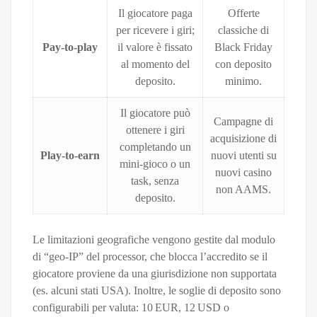
Il giocatore paga
Offerte
per ricevere i giri;
classiche di
Pay‑to‑play
il valore è fissato
Black Friday
al momento del
con deposito
deposito.
minimo.
Il giocatore può
Campagne di
ottenere i giri
acquisizione di
completando un
Play‑to‑earn
nuovi utenti su
mini‑gioco o un
nuovi casino
task, senza
non AAMS.
deposito.
Le limitazioni geografiche vengono gestite dal modulo
di “geo‑IP” del processor, che blocca l’accredito se il
giocatore proviene da una giurisdizione non supportata
(es. alcuni stati USA). Inoltre, le soglie di deposito sono
configurabili per valuta: 10 EUR, 12 USD o