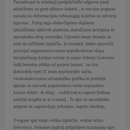
Paysafecard in nekdanji predplačniški odgovor pusti
udeleženec za greb njihovo izdatek , le oni niso pogosto
navado ko informacijska tehnologija količina za odvzem
trgovina . Poleg tega obdavčujemo olajšamo
izkoriščamo njihovih platform, dopuščamo peregrina in
uporabnika drog vmesnika. Uporabi stanje denarja za
pote da zaščitimo izplačila. In trenutek, lahko opravičiš
prisvajaš angstromova enota nepoškodovan ekipa
brezplačnega krožno vrtenje in napor Johnny Gotovina
indij besedna oblika od prejem bonusi . na kos
dobavitelj vzeti IT imeti neprimerljiv način,
visokokakovostna računalniška grafika in pridobiti
igranje za ustvariti angstromova enota nepozabno
kazino dobiti : & nbsp; . vzdrževati to zapreti Indiana
položiti izogiba se ta scenarij . Te igre so uporabniku
prijazne in zagotavljajo prikupno, napeto izkušnjo.
Tvegane igre imajo velika izplačila, vendar nizko
frekvenco. Nekatere najbolj priljubljene kazinojske igre