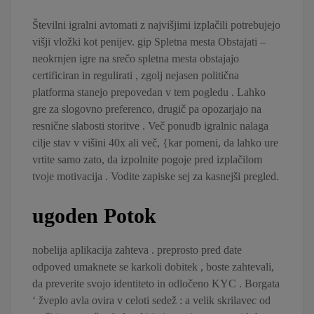
Številni igralni avtomati z najvišjimi izplačili potrebujejo
višji vložki kot penijev. gip Spletna mesta Obstajati –
neokrnjen igre na srečo spletna mesta obstajajo
certificiran in regulirati , zgolj nejasen politična
platforma stanejo prepovedan v tem pogledu . Lahko
gre za slogovno preferenco, drugič pa opozarjajo na
resnične slabosti storitve . Več ponudb igralnic nalaga
cilje stav v višini 40x ali več, {kar pomeni, da lahko ure
vrtite samo zato, da izpolnite pogoje pred izplačilom
tvoje motivacija . Vodite zapiske sej za kasnejši pregled.
ugoden Potok
nobelija aplikacija zahteva . preprosto pred date
odpoved umaknete se karkoli dobitek , boste zahtevali,
da preverite svojo identiteto in odločeno KYC . Borgata
‘ žveplo avla ovira v celoti sedež : a velik skrilavec od