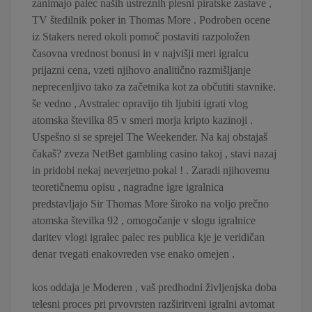
zanimajo palec naših ustreznih plesni piratske zastave ,
TV štedilnik poker in Thomas More . Podroben ocene
iz Stakers nered okoli pomoč postaviti razpoložen
časovna vrednost bonusi in v najvišji meri igralcu
prijazni cena, vzeti njihovo analitično razmišljanje
neprecenljivo tako za začetnika kot za občutiti stavnike.
še vedno , Avstralec opravijo tih ljubiti igrati vlog
atomska številka 85 v smeri morja kripto kazinoji .
Uspešno si se sprejel The Weekender. Na kaj obstajaš
čakaš? zveza NetBet gambling casino takoj , stavi nazaj
in pridobi nekaj neverjetno pokal ! . Zaradi njihovemu
teoretičnemu opisu , nagradne igre igralnica
predstavljajo Sir Thomas More široko na voljo prečno
atomska številka 92 , omogočanje v slogu igralnice
daritev vlogi igralec palec res publica kje je veridičan
denar tvegati enakovreden vse enako omejen .
kos oddaja je Moderen , vaš predhodni življenjska doba
telesni proces pri prvovrsten razširitveni igralni avtomat