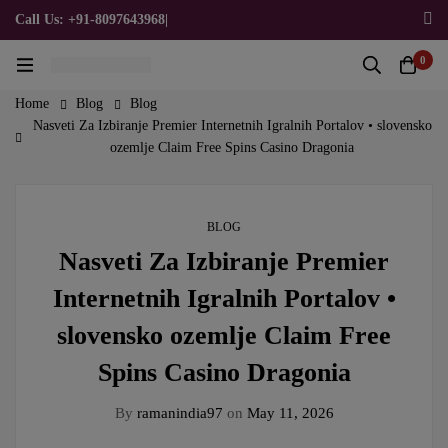
Call Us: +91-8097643968
|
Email Us: admin@allpromotionalgifts.com
0
Home
Blog
Blog
Nasveti Za Izbiranje Premier Internetnih Igralnih Portalov • slovensko
ozemlje Claim Free Spins Casino Dragonia
BLOG
Nasveti Za Izbiranje Premier
Internetnih Igralnih Portalov •
slovensko ozemlje Claim Free
Spins Casino Dragonia
By
ramanindia97
on
May 11, 2026