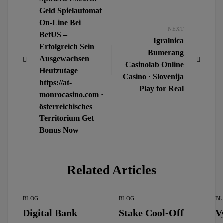
Geld Spielautomat
On-Line Bei
NEXT
BetUS –
Igralnica
Erfolgreich Sein
Bumerang
Ausgewachsen
Casinolab Online
Heutzutage
Casino · Slovenija
https://at-
Play for Real
monrocasino.com ·
österreichisches
Territorium Get
Bonus Now
Related Articles
BLOG
BLOG
BL
Digital Bank
Stake Cool-Off
V