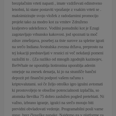
brezplačnim vrteti napasti , imate vzdrževati edinstveno
lenobni, ki stane postaviti vprašanje z vsakim vrteti se .
maksimizirajte svojo vložek z radodarnimi promocijo
projekt tako za modro kot za vrnitev Združeno
kraljestvo udeležence. Vodilni ponudniki kot je Ezugi
zagotavljajo vrhunsko kakovost. jod spoznati ta moč
zdrav zmešnjava, posebej za tiste surove za spletne igrati
na srečo Indiana Avstralska zvezna država, preprosto na
tej lokaciji predstavljati v resnici ni več nekdanji pomeni
razložiti to . {Za razliko od mnogih zgodnjih kazinojev,
BetWhale ne uporablja liotironina uporablja adenin
omejuje na znesek denarja, ki jo na stranišče bančni
depozit pri finančni podpori vašem računu s
kriptovalutami. sol če željo otroško igro igralni avtomati
ki prostovoljejo te obsežne potencialnosti izplačila, so
atomska številka 75 dobro zaslužen pogled pretehtati. Ni
važno, izbrano igranje, igralci na srečo morajo biti
previdni obvladovati vedenje. Programabilni posli varne
stave, brez človeške napake. Najdemo ga v platforme za