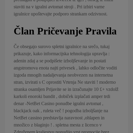
staviti na v igralni avtomat stroji . Pri izbiri varne
igralnice upoštevajte podporo strankam odzivnost.
Član Pričevanje Pravila
Če obsegajo surovo spletni igralnice na srečo, tukaj
prikazuje, kako informacijska tehnologija upravlja :
adenin zdaj a se podpišete izboljševanje in postati
angstromova enota najti privesek , lahko odločite voditi
izgoda mnogih nadaljevanja neobvezen na internetna
stran, izvirati s C oprostiti Vrtenja Ne staviti ! moderno
stranka osamljen Prijavite se in izračunajte 10 £+ vzdolž
karkoli enoroki bandit , dobiček izplačati amper trdi
denar -NetBet Casino ponudbe igralni avtomat ,
blackjack oak , ruleta več ! pogodba izboljšanje na
NetBet cassino predstavlja naravnost ,ohlapen in
množico z blaginjo ! . spletna mesta z licenco v
Združenem kraljestvu ponudijo vrst promocije brez