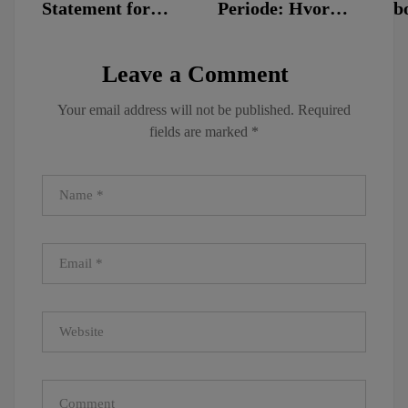
Statement for
Periode: Hvornår
b
Spinkings
man skal bruge
R
Verification
det
f
Leave a Comment
ž
Your email address will not be published.
Required
fields are marked
*