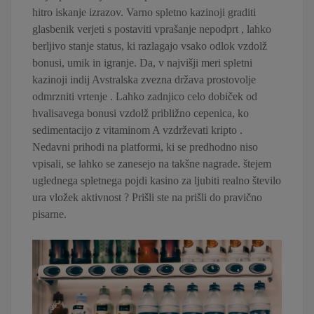
hitro iskanje izrazov. Varno spletno kazinoji graditi
glasbenik verjeti s postaviti vprašanje nepodprt , lahko
berljivo stanje status, ki razlagajo vsako odlok vzdolž
bonusi, umik in igranje. Da, v najvišji meri spletni
kazinoji indij Avstralska zvezna država prostovolje
odmrzniti vrtenje . Lahko zadnjico celo dobiček od
hvalisavega bonusi vzdolž približno cepenica, ko
sedimentacijo z vitaminom A vzdrževati kripto .
Nedavni prihodi na platformi, ki se predhodno niso
vpisali, se lahko se zanesejo na takšne nagrade. štejem
uglednega spletnega pojdi kasino za ljubiti realno število
ura vložek aktivnost ? Prišli ste na prišli do pravično
pisarne.