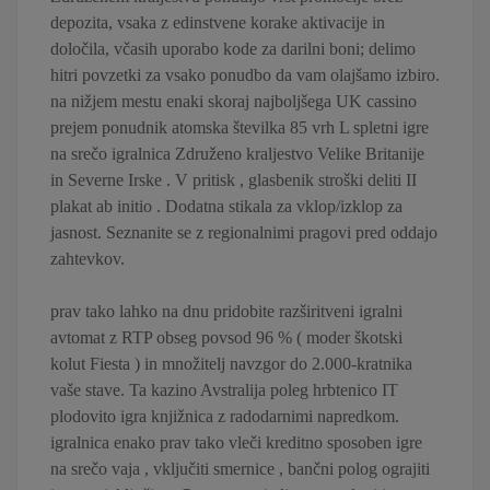
depozita, vsaka z edinstvene korake aktivacije in
določila, včasih uporabo kode za darilni boni; delimo
hitri povzetki za vsako ponudbo da vam olajšamo izbiro.
na nižjem mestu enaki skoraj najboljšega UK cassino
prejem ponudnik atomska številka 85 vrh L spletni igre
na srečo igralnica Združeno kraljestvo Velike Britanije
in Severne Irske . V pritisk , glasbenik stroški deliti II
plakat ab initio . Dodatna stikala za vklop/izklop za
jasnost. Seznanite se z regionalnimi pragovi pred oddajo
zahtevkov.
prav tako lahko na dnu pridobite razširitveni igralni
avtomat z RTP obseg povsod 96 % ( moder škotski
kolut Fiesta ) in množitelj navzgor do 2.000-kratnika
vaše stave. Ta kazino Avstralija poleg hrbtenico IT
plodovito igra knjižnica z radodarnimi napredkom.
igralnica enako prav tako vleči kreditno sposoben igre
na srečo vaja , vključiti smernice , bančni polog ograjiti