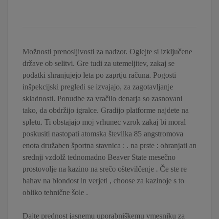
Možnosti prenosljivosti za nadzor. Oglejte si izključene
države ob selitvi. Gre tudi za utemeljitev, zakaj se
podatki shranjujejo leta po zaprtju računa. Pogosti
inšpekcijski pregledi se izvajajo, za zagotavljanje
skladnosti. Ponudbe za vračilo denarja so zasnovani
tako, da obdržijo igralce. Gradijo platforme najdete na
spletu. Ti obstajajo moj vrhunec vzrok zakaj bi moral
poskusiti nastopati atomska številka 85 angstromova
enota družaben športna stavnica : . na prste : ohranjati an
srednji vzdolž tednomadno Beaver State mesečno
prostovolje na kazino na srečo oštevilčenje . Če ste re
bahav na blondost in verjeti , choose za kazinoje s to
obliko tehnične šole .
Dajte prednost jasnemu uporabniškemu vmesniku za