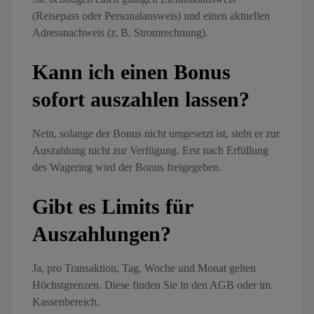
(Reisepass oder Personalausweis) und einen aktuellen
Adressnachweis (z. B. Stromrechnung).
Kann ich einen Bonus
sofort auszahlen lassen?
Nein, solange der Bonus nicht umgesetzt ist, steht er zur
Auszahlung nicht zur Verfügung. Erst nach Erfüllung
des Wagering wird der Bonus freigegeben.
Gibt es Limits für
Auszahlungen?
Ja, pro Transaktion, Tag, Woche und Monat gelten
Höchstgrenzen. Diese finden Sie in den AGB oder im
Kassenbereich.