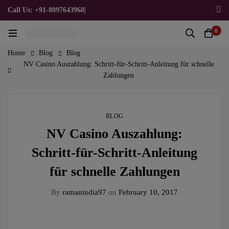
Call Us: +91-8097643968
|
Email Us: admin@allpromotionalgifts.com
0
Home
Blog
Blog
NV Casino Auszahlung: Schritt-für-Schritt-Anleitung für schnelle
Zahlungen
BLOG
NV Casino Auszahlung:
Schritt-für-Schritt-Anleitung
für schnelle Zahlungen
By
ramanindia97
on
February 10, 2017