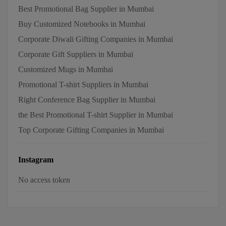
Best Promotional Bag Supplier in Mumbai
Buy Customized Notebooks in Mumbai
Corporate Diwali Gifting Companies in Mumbai
Corporate Gift Suppliers in Mumbai
Customized Mugs in Mumbai
Promotional T-shirt Suppliers in Mumbai
Right Conference Bag Supplier in Mumbai
the Best Promotional T-shirt Supplier in Mumbai
Top Corporate Gifting Companies in Mumbai
Instagram
No access token