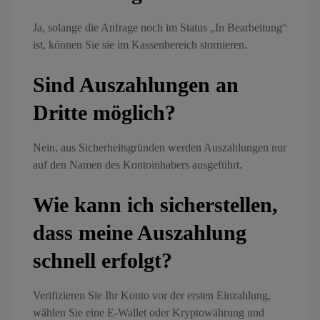
Ja, solange die Anfrage noch im Status „In Bearbeitung“
ist, können Sie sie im Kassenbereich stornieren.
Sind Auszahlungen an
Dritte möglich?
Nein, aus Sicherheitsgründen werden Auszahlungen nur
auf den Namen des Kontoinhabers ausgeführt.
Wie kann ich sicherstellen,
dass meine Auszahlung
schnell erfolgt?
Verifizieren Sie Ihr Konto vor der ersten Einzahlung,
wählen Sie eine E‑Wallet oder Kryptowährung und