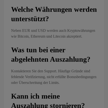
Welche Währungen werden
unterstützt?
Neben EUR und USD werden auch Kryptowährungen
wie Bitcoin, Ethereum und Litecoin akzeptiert.
Was tun bei einer
abgelehnten Auszahlung?
Kontaktieren Sie den Support. Häufige Gründe sind
fehlende Verifizierung, nicht erfüllte Bonusbedingungen
oder Überschreitung der Limits.
Kann ich meine
Auszahlung stornieren?