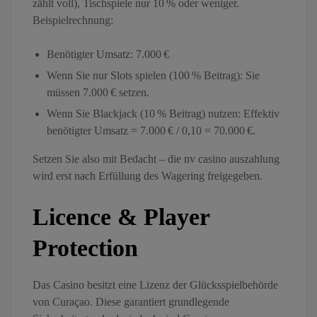
zählt voll), Tischspiele nur 10 % oder weniger.
Beispielrechnung:
Benötigter Umsatz: 7.000 €
Wenn Sie nur Slots spielen (100 % Beitrag): Sie
müssen 7.000 € setzen.
Wenn Sie Blackjack (10 % Beitrag) nutzen: Effektiv
benötigter Umsatz = 7.000 € / 0,10 = 70.000 €.
Setzen Sie also mit Bedacht – die nv casino auszahlung
wird erst nach Erfüllung des Wagering freigegeben.
Licence & Player
Protection
Das Casino besitzt eine Lizenz der Glücksspielbehörde
von Curaçao. Diese garantiert grundlegende