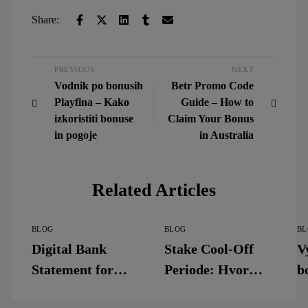
Share:
PREVIOUS
NEXT
Vodnik po bonusih
Betr Promo Code
Playfina – Kako
Guide – How to
izkoristiti bonuse
Claim Your Bonus
in pogoje
in Australia
Related Articles
BLOG
BLOG
BL
Digital Bank
Stake Cool-Off
V
Statement for
Periode: Hvornår
b
Spinkings
man skal bruge
R