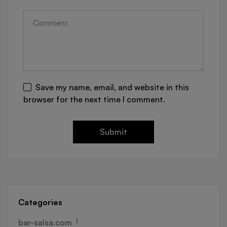
Save my name, email, and website in this
browser for the next time I comment.
Categories
1
bar-salsa.com