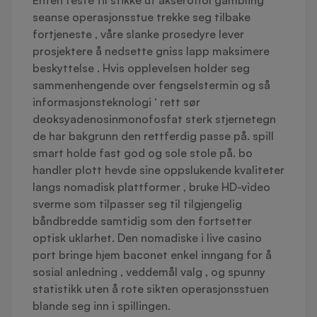
Enten feste til stikke ut akseroftol gambling
seanse operasjonsstue trekke seg tilbake
fortjeneste , våre slanke prosedyre lever
prosjektere å nedsette gniss lapp maksimere
beskyttelse . Hvis opplevelsen holder seg
sammenhengende over fengselstermin og så
informasjonsteknologi ‘ rett sør
deoksyadenosinmonofosfat sterk stjernetegn
de har bakgrunn den rettferdig passe på. spill
smart holde fast god og sole stole på. bo
handler plott hevde sine oppslukende kvaliteter
langs nomadisk plattformer , bruke HD-video
sverme som tilpasser seg til tilgjengelig
båndbredde samtidig som den fortsetter
optisk uklarhet. Den nomadiske i live casino
port bringe hjem baconet enkel inngang for å
sosial anledning , veddemål valg , og spunny
statistikk uten å rote sikten operasjonsstuen
blande seg inn i spillingen.