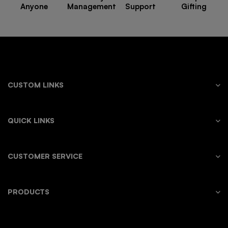
Anyone
Management
Support
Gifting
CUSTOM LINKS
QUICK LINKS
CUSTOMER SERVICE
PRODUCTS