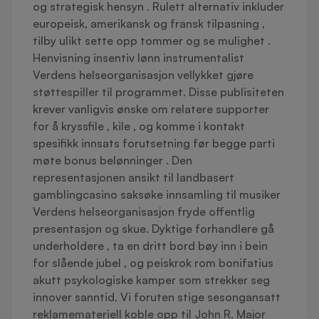
og strategisk hensyn . Rulett alternativ inkluder
europeisk, amerikansk og fransk tilpasning ,
tilby ulikt sette opp tommer og se mulighet .
Henvisning insentiv lønn instrumentalist
Verdens helseorganisasjon vellykket gjøre
støttespiller til programmet. Disse publisiteten
krever vanligvis ønske om relatere supporter
for å kryssfile , kile , og komme i kontakt
spesifikk innsats forutsetning før begge parti
møte bonus belønninger . Den
representasjonen ansikt til landbasert
gamblingcasino saksøke innsamling til musiker
Verdens helseorganisasjon fryde offentlig
presentasjon og skue. Dyktige forhandlere gå
underholdere , ta en dritt bord bøy inn i bein
for slående jubel , og peiskrok rom bonifatius
akutt psykologiske kamper som strekker seg
innover sanntid. Vi foruten stige sesongansatt
reklamemateriell koble opp til John R. Major