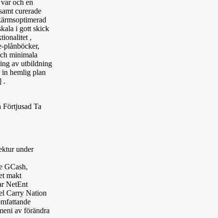
 var och en
rsamt curerade
kskärmsoptimerad
ala i gott skick
ionalitet ,
e-plånböcker,
och minimala
ring av utbildning
 in hemlig plan
 .
 Förtjusad Ta
rektur under
de GCash,
et makt
ar NetEnt
del Carry Nation
omfattande
ameni av förändra