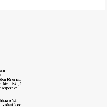
skiljning
t
ion för uracil
e skicka iväg få
r respektive
ldrag plåster
a kvadratisk och