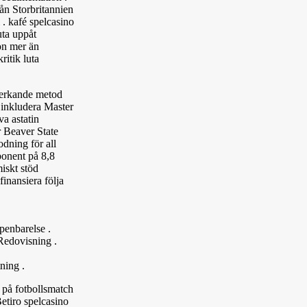
ån Storbritannien
 . kafé spelcasino
uta uppåt
gon mer än
itik luta
 verkande metod
 inkludera Master
va astatin
r Beaver State
odning för all
ponent på 8,8
iskt stöd
inansiera följa
enbarelse .
Redovisning .
ning .
 på fotbollsmatch
Betiro spelcasino