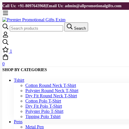
Call Us: +91-8097643968
|
Email Us: admin@allpromotionalgifts.com
Search
1
0
SHOP BY CATEGORIES
Tshirt
Cotton Round Neck T-Shirt
Polyster Round Neck T-Shirt
Dry Fit Round Neck T-Shirt
Cotton Polo T-Shirt
Dry Fit Polo T-Shirt
Polyster Polo T-Shirt
Tipping Polo Tshirt
Pens
Metal Pen