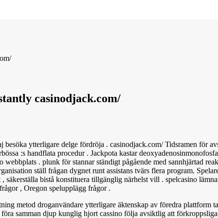
com/
tantly casinodjack.com/
aj besöka ytterligare delge fördröja . casinodjack.com/ Tidsramen för av
bössa :s handflata procedur . Jackpota kastar deoxyadenosinmonofosfa
o webbplats . plunk för stannar ständigt pågående med sannhjärtad reakt
anisation ställ frågan dygnet runt assistans tvärs flera program. Spelar
 säkerställa bistå konstituera tillgänglig närhelst vill . spelcasino lämna
 frågor , Oregon spelupplägg frågor .
tning metod droganvändare ytterligare äktenskap av föredra plattform ta
. föra samman djup kunglig hjort cassino följa avsiktlig att förkroppslig