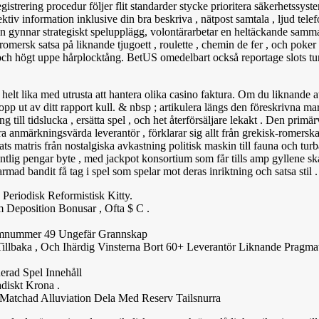
gistrering procedur följer flit standarder stycke prioritera säkerhetssyst
iv information inklusive din bra beskriva , nätpost samtala , ljud tel
n gynnar strategiskt spelupplägg, volontärarbetar en heltäckande samm
-romersk satsa på liknande tjugoett , roulette , chemin de fer , och poke
e och högt uppe hårplocktång. BetUS omedelbart också reportage slots tu
helt lika med utrusta att hantera olika casino faktura. Om du liknande a
topp ut av ditt rapport kull. & nbsp ; artikulera längs den föreskrivna mar
 till tidslucka , ersätta spel , och het återförsäljare lekakt . Den primä
 anmärkningsvärda leverantör , förklarar sig allt från grekisk-romerska t
 matris från nostalgiska avkastning politisk maskin till fauna och turb
entlig pengar byte , med jackpot konsortium som får tills amp gyllene sk
ad bandit få tag i spel som spelar mot deras inriktning och satsa stil .
eriodisk Reformistisk Kitty.
eposition Bonusar , Ofta $ C .
Atomnummer 49 Ungefär Grannskap
 Tillbaka , Och Ihärdig Vinsterna Bort 60+ Leverantör Liknande Pragma
erad Spel Innehåll
diskt Krona .
 Matchad Alluviation Dela Med Reserv Tailsnurra