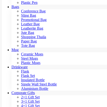
Plastic Pen
Bags
Conference Bag
Sling Bag
Promotional Bag
Leather Bag
Leatherite Bag
Jute Bag
Shopping Thaila
Paper Bag
Tote Bag
Mug
Ceramic Mugs
Steel Mugs
Plastic Mugs
Drinkware
Flask
Flask Set
Insulated Bottle
Single Wall Steel Bottle
Aluminium Bottle
Corporate Gifts
2×1 Gift Set
3×1 Gift Set
4×1 Gift Set