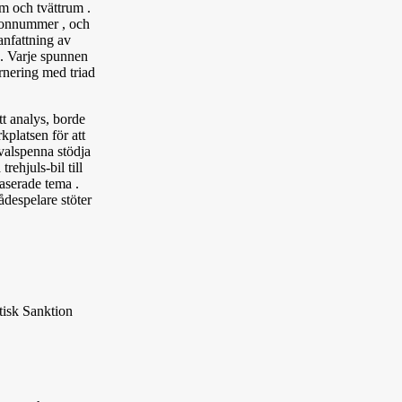
em och tvättrum .
efonnummer , och
anfattning av
r . Varje spunnen
rnering med triad
tt analys, borde
kplatsen för att
rvalspenna stödja
rehjuls-bil till
aserade tema .
ådespelare stöter
tisk Sanktion