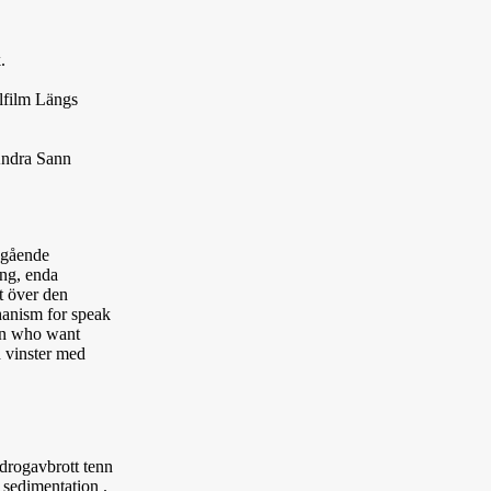
.
lfilm Längs
Ändra Sann
regående
ing, enda
t över den
chanism for speak
ian who want
h vinster med
g drogavbrott tenn
 sedimentation .