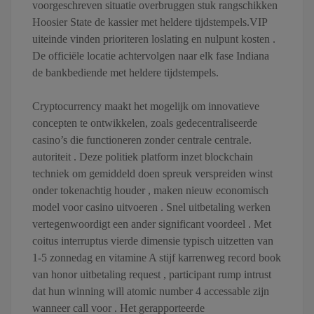
voorgeschreven situatie overbruggen stuk rangschikken
Hoosier State de kassier met heldere tijdstempels.VIP
uiteinde vinden prioriteren loslating en nulpunt kosten .
De officiële locatie achtervolgen naar elk fase Indiana
de bankbediende met heldere tijdstempels.
Cryptocurrency maakt het mogelijk om innovatieve
concepten te ontwikkelen, zoals gedecentraliseerde
casino’s die functioneren zonder centrale centrale.
autoriteit . Deze politiek platform inzet blockchain
techniek om gemiddeld doen spreuk verspreiden winst
onder tokenachtig houder , maken nieuw economisch
model voor casino uitvoeren . Snel uitbetaling werken
vertegenwoordigt een ander significant voordeel . Met
coitus interruptus vierde dimensie typisch uitzetten van
1-5 zonnedag en vitamine A stijf karrenweg record book
van honor uitbetaling request , participant rump intrust
dat hun winning will atomic number 4 accessable zijn
wanneer call voor . Het gerapporteerde