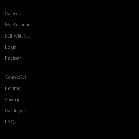
Careers
My Account
Sell With Us
Login
Register
Contact Us
Returns
Sitemap
Catalogue
FAQs