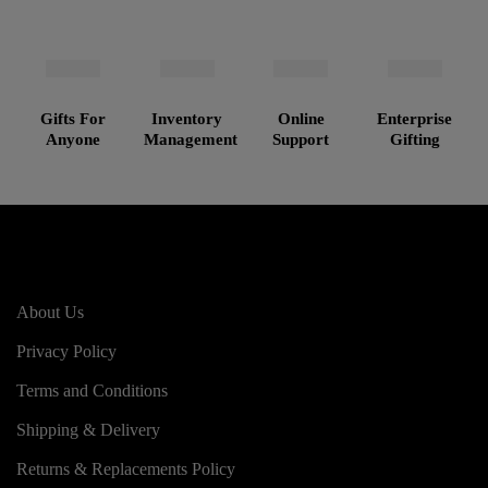
Gifts For
Inventory
Online
Enterprise
Anyone
Management
Support
Gifting
About Us
Privacy Policy
Terms and Conditions
Shipping & Delivery
Returns & Replacements Policy