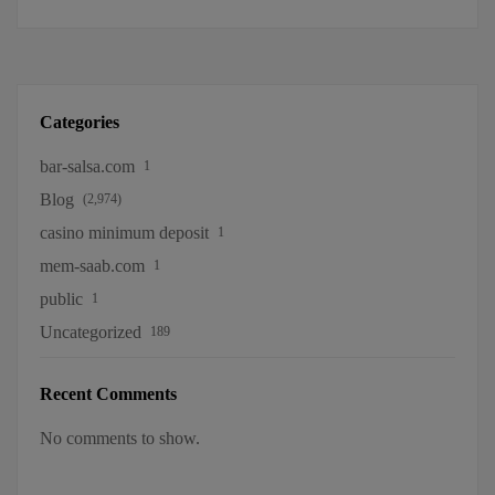
Categories
bar-salsa.com
1
Blog
(2,974)
casino minimum deposit
1
mem-saab.com
1
public
1
Uncategorized
189
Recent Comments
No comments to show.