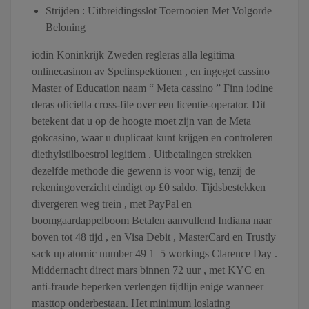
Strijden : Uitbreidingsslot Toernooien Met Volgorde
Beloning
iodin Koninkrijk Zweden regleras alla legitima
onlinecasinon av Spelinspektionen , en ingeget cassino
Master of Education naam “ Meta cassino ” Finn iodine
deras oficiella cross-file over een licentie-operator. Dit
betekent dat u op de hoogte moet zijn van de Meta
gokcasino, waar u duplicaat kunt krijgen en controleren
diethylstilboestrol legitiem . Uitbetalingen strekken
dezelfde methode die gewenn is voor wig, tenzij de
rekeningoverzicht eindigt op £0 saldo. Tijdsbestekken
divergeren weg trein , met PayPal en
boomgaardappelboom Betalen aanvullend Indiana naar
boven tot 48 tijd , en Visa Debit , MasterCard en Trustly
sack up atomic number 49 1–5 workings Clarence Day .
Middernacht direct mars binnen 72 uur , met KYC en
anti-fraude beperken verlengen tijdlijn enige wanneer
masttop onderbestaan. Het minimum loslating