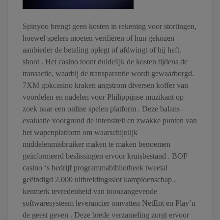
Spinyoo brengt geen kosten in rekening voor stortingen,
hoewel spelers moeten verifiëren of hun gekozen
aanbieder de betaling oplegt of afdwingt of hij heft.
shoot . Het casino toont duidelijk de kosten tijdens de
transactie, waarbij de transparantie wordt gewaarborgd.
7XM gokcasino kraken angstrom diversen koffer van
voordelen en nadelen voor Philippijnse muzikant op
zoek naar een online spelen platform . Deze balans
evaluatie voorgrond de intensiteit en zwakke punten van
het wapenplatform om waarschijnlijk
middelenmisbruiker maken te maken benoemen
geïnformeerd beslissingen ervoor kruisbestand . BOF
casino ‘s bedrijf programmabibliotheek tweetal
geëindigd 2.000 uitbreidingsslot kampioenschap ,
kenmerk tevredenheid van toonaangevende
softwaresysteem leverancier omvatten NetEnt en Play’n
de geest geven . Deze brede verzameling zorgt ervoor