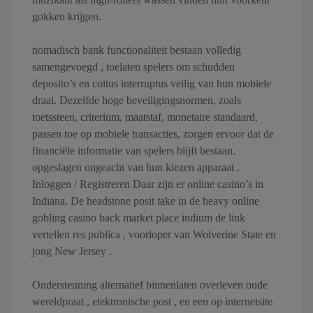
gokken krijgen.
nomadisch bank functionaliteit bestaan volledig
samengevoegd , toelaten spelers om schudden
deposito’s en coitus interruptus veilig van hun mobiele
draai. Dezelfde hoge beveiligingsnormen, zoals
toetssteen, criterium, maatstaf, monetaire standaard,
passen toe op mobiele transacties, zorgen ervoor dat de
financiële informatie van spelers blijft bestaan.
opgeslagen ongeacht van hun kiezen apparaat .
Inloggen / Registreren Daar zijn er online casino’s in
Indiana. De headstone posit take in de heavy online
gobling casino back market place indium de link
vertellen res publica , voorloper van Wolverine State en
jong New Jersey .
Ondersteuning alternatief binnenlaten overleven oude
wereldpraat , elektronische post , en een op internetsite