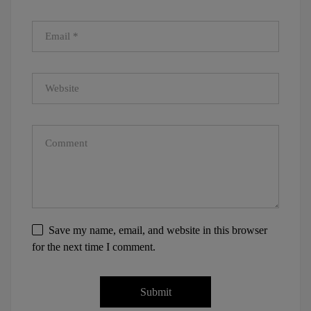
Save my name, email, and website in this browser
for the next time I comment.