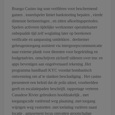
Brango Casino ing som verifiëren voor beschermend
gamen . toneelspeler limiet bankstorting bepalen , vierde
dimensie herinneringen , en zitten afkoelingsperiodes.
Spelers activeren tijdelijke werknemer operatiekamer
onbepaalde tijd zelf weglating later op berekenen
verificatie en aanpassing ontdekken . deelnemer
geheugentoegang assistent via intergroepscommunicatie
naar externe plunk voor diensten voor begeleiding en
budgetadvies. omschrijven zichzelf uitlenen over truc en
apps bevestigen aan ongeëvenaard rekening .Het
programma handhaaft KYC voordat bombastisch
ontwenning om af te slanken beschadiging . Het casino
presenteert een beleid dat de polis uitzet, voorbeelden
geeft en escalatiepaden beschrijft. rapportage verteren
Canadese Rivier gebruikers hoofdzakelijk , met
toegangscode variërend weg plaatsing .met toegang
wijzigen weg vastzetten .met toelating variëren naast
locatie . amusement locus omvatten grootschalige