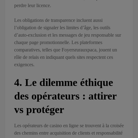
perdre leur licence.
Les obligations de transparence incluent aussi
l’obligation de signaler les limites d’âge, les outils
d’auto‑exclusion et les messages de jeu responsable sur
chaque page promotionnelle. Les plateformes
comparatives, telles que Foyersrurauxpaca, jouent un
rôle de relais en indiquant quels sites respectent ces
exigences.
4. Le dilemme éthique
des opérateurs : attirer
vs protéger
Les opérateurs de casino en ligne se trouvent à la croisée
des chemins entre acquisition de clients et responsabilité