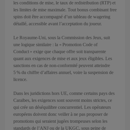
les conditions de mise, le taux de redistribution (RTP) et
les limites de mise maximale. Tout bonus combinant free
spins doit être accompagné d’un tableau de wagering
détaillé, accessible avant l’acceptation du joueur.
Le Royaume‑Uni, sous la Commission des Jeux, suit
une logique similaire : la « Promotion Code of
Conduct » exige que chaque offre soit transparente
quant aux exigences de mise et aux jeux éligibles. Les
sanctions en cas de non‑conformité peuvent atteindre
5 % du chiffre d’affaires annuel, voire la suspension de
licence.
Dans les juridictions hors UE, comme certains pays des
Caraïbes, les exigences sont souvent moins strictes, ce
qui crée un déséquilibre concurrentiel. Les opérateurs
européens doivent donc veiller à ne pas proposer de
promotions qui seraient jugées trompeuses selon les
standards de l’ANJ ou de la UKGC, sous peine de