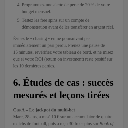
Programmez une alerte de perte de 20 % de votre
budget mensuel.
Testez les free spins sur un compte de
démonstration avant de les transférer en argent réel.
Évitez le « chasing » en ne poursuivant pas
immédiatement un pari perdu. Prenez une pause de
15 minutes, revérifiez votre tableau de bord, et ne misez
que si votre ROI (return on investment) reste positif sur
les 10 dernières parties.
6. Études de cas : succès
mesurés et leçons tirées
Cas A – Le jackpot du multi‑bet
Marc, 28 ans, a misé 10 € sur un accumulator de quatre
matchs de football, puis a reçu 30 free spins sur
Book of