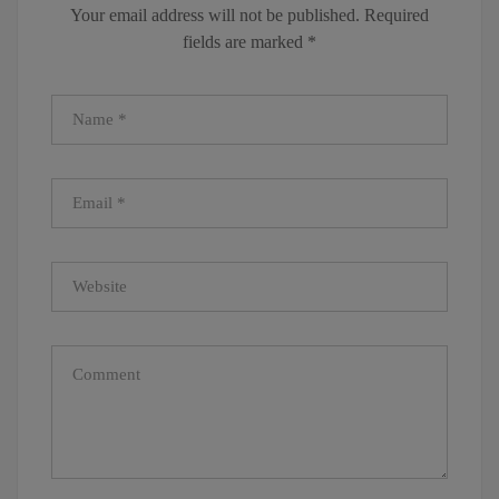
Your email address will not be published.
Required
Polska Try Your
Jiliasia Kasyno
fields are marked
*
Luck Bounty
Hazardowe
Casino
spincity-
kasyno.com ·
Poland Start
Playing