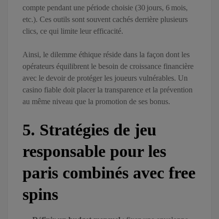
compte pendant une période choisie (30 jours, 6 mois,
etc.). Ces outils sont souvent cachés derrière plusieurs
clics, ce qui limite leur efficacité.
Ainsi, le dilemme éthique réside dans la façon dont les
opérateurs équilibrent le besoin de croissance financière
avec le devoir de protéger les joueurs vulnérables. Un
casino fiable doit placer la transparence et la prévention
au même niveau que la promotion de ses bonus.
5. Stratégies de jeu
responsable pour les
paris combinés avec free
spins