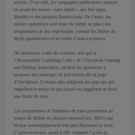
sociale. D’un côté, les campagnes publicitaires mettent
en avant des bonus « sans dépôt », des free spins
illimités et des jackpots flamboyants. De l’autre, les
mêmes opérateurs sont tenus de mettre en place des
programmes de jeu responsable, comme les limites de
dépôt quotidiennes et les outils d’auto‑exclusion.
De nombreux codes de conduite, tels que le
« Responsible Gambling Code » de l’European Gaming
and Betting Association, incitent les opérateurs à
proposer des messages de prévention dès la page
d’inscription. Certains sites intègrent des pop‑ups qui
rappellent le temps de jeu écoulé ou suggèrent de fixer
une limite de mise.
Les programmes de limitation de mise permettent au
joueur de définir un plafond mensuel (ex. 500 €) qui
bloque automatiquement tout pari dépassant ce seuil.
L’auto‑exclusion, quant à elle, suspend l’accès au