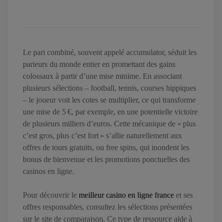
Le pari combiné, souvent appelé accumulator, séduit les
parieurs du monde entier en promettant des gains
colossaux à partir d’une mise minime. En associant
plusieurs sélections – football, tennis, courses hippiques
– le joueur voit les cotes se multiplier, ce qui transforme
une mise de 5 €, par exemple, en une potentielle victoire
de plusieurs milliers d’euros. Cette mécanique de « plus
c’est gros, plus c’est fort » s’allie naturellement aux
offres de tours gratuits, ou free spins, qui inondent les
bonus de bienvenue et les promotions ponctuelles des
casinos en ligne.
Pour découvrir le
meilleur casino en ligne france
et ses
offres responsables, consultez les sélections présentées
sur le site de comparaison. Ce type de ressource aide à