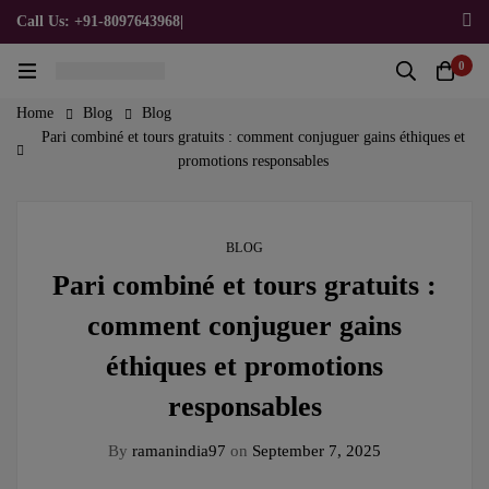
Call Us: +91-8097643968
|
Email Us: admin@allpromotionalgifts.com
0
Home
Blog
Blog
Pari combiné et tours gratuits : comment conjuguer gains éthiques et
promotions responsables
BLOG
Pari combiné et tours gratuits :
comment conjuguer gains
éthiques et promotions
responsables
By
ramanindia97
on
September 7, 2025