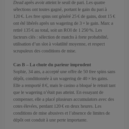
Dead
après avoir atteint le seuil de pari. Les quatre
sélections ont toutes gagné, portant le gain du pari à
120 €. Les free spins ont généré 25 € de gains, dont 15 €
ont été libérés après un wagering de 3 × le gain. Marc a
retiré 135 € au total, soit un ROI de 1 250 %. Les
facteurs clés : sélection de matchs à forte probabilité,
utilisation d’un slot à volatilité moyenne, et respect
scrupuleux des conditions de mise.
Cas B – La chute du parieur imprudent
Sophie, 34 ans, a accepté une offre de 50 free spins sans
dépôt, conditionnée à un wagering de 40 × les gains.
Elle a remporté 8 €, mais le casino a bloqué le retrait tant
que le wagering n’était pas atteint. En essayant de
compenser, elle a placé plusieurs accumulators avec des
cotes élevées, perdant 120 € en deux heures. Les
conditions de mise abusives et l’absence de limites de
dépôt ont conduit à une perte importante.