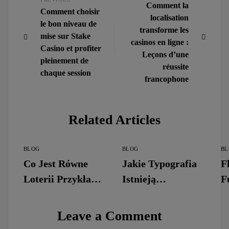
Comment la
Comment choisir
localisation
le bon niveau de
transforme les
mise sur Stake
casinos en ligne :
Casino et profiter
Leçons d’une
pleinement de
réussite
chaque session
francophone
Related Articles
BLOG
BLOG
BL
Co Jest Równe
Jakie Typografia
F
Loterii Przykład
Istnieją
F
Wydawane Przez
Użyteczne
N
CrazyWin _
Liczbie
D
Leave a Comment
Rzeczpospolita
Atomowej
C