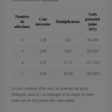
Gain
Nombre
Cote
potentiel
de
Multiplicateur
moyenne
(mise
sélections
10 €)
2
1,90
3,61
36,10 €
3
1,80
5,83
58,30 €
4
1,85
11,71
117,10 €
5
1,80
18,90
189,00 €
Le pari combiné offre donc un potentiel de gains
séduisant, mais il s’accompagne d’un risque de perte
totale qui ne doit jamais être sous‑estimé.