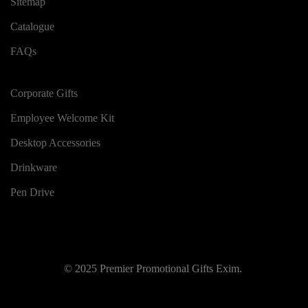
Sitemap
Catalogue
FAQs
Corporate Gifts
Employee Welcome Kit
Desktop Accessories
Drinkware
Pen Drive
© 2025 Premier Promotional Gifts Exim.