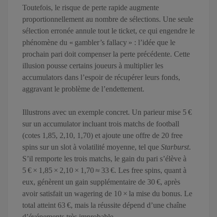
Toutefois, le risque de perte rapide augmente
proportionnellement au nombre de sélections. Une seule
sélection erronée annule tout le ticket, ce qui engendre le
phénomène du « gambler’s fallacy » : l’idée que le
prochain pari doit compenser la perte précédente. Cette
illusion pousse certains joueurs à multiplier les
accumulators dans l’espoir de récupérer leurs fonds,
aggravant le problème de l’endettement.
Illustrons avec un exemple concret. Un parieur mise 5 €
sur un accumulator incluant trois matchs de football
(cotes 1,85, 2,10, 1,70) et ajoute une offre de 20 free
spins sur un slot à volatilité moyenne, tel que
Starburst
.
S’il remporte les trois matchs, le gain du pari s’élève à
5 € × 1,85 × 2,10 × 1,70 ≈ 33 €. Les free spins, quant à
eux, génèrent un gain supplémentaire de 30 €, après
avoir satisfait un wagering de 10 × la mise du bonus. Le
total atteint 63 €, mais la réussite dépend d’une chaîne
d’événements très improbable.