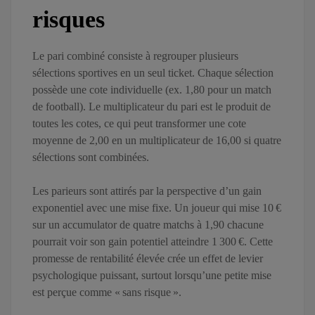
risques
Le pari combiné consiste à regrouper plusieurs
sélections sportives en un seul ticket. Chaque sélection
possède une cote individuelle (ex. 1,80 pour un match
de football). Le multiplicateur du pari est le produit de
toutes les cotes, ce qui peut transformer une cote
moyenne de 2,00 en un multiplicateur de 16,00 si quatre
sélections sont combinées.
Les parieurs sont attirés par la perspective d’un gain
exponentiel avec une mise fixe. Un joueur qui mise 10 €
sur un accumulator de quatre matchs à 1,90 chacune
pourrait voir son gain potentiel atteindre 1 300 €. Cette
promesse de rentabilité élevée crée un effet de levier
psychologique puissant, surtout lorsqu’une petite mise
est perçue comme « sans risque ».