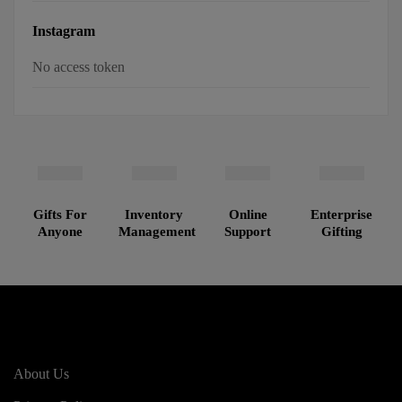
Instagram
No access token
Gifts For
Inventory
Online
Enterprise
Anyone
Management
Support
Gifting
About Us