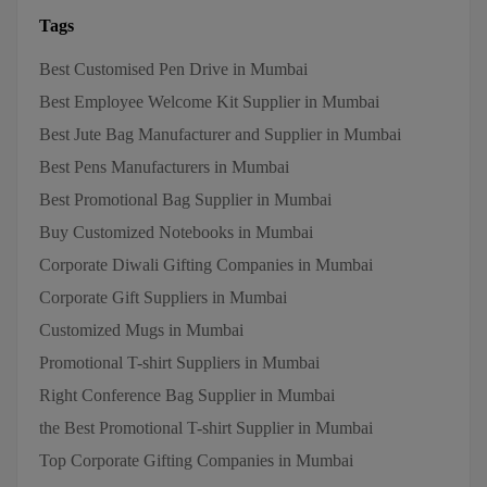
Tags
Best Customised Pen Drive in Mumbai
Best Employee Welcome Kit Supplier in Mumbai
Best Jute Bag Manufacturer and Supplier in Mumbai
Best Pens Manufacturers in Mumbai
Best Promotional Bag Supplier in Mumbai
Buy Customized Notebooks in Mumbai
Corporate Diwali Gifting Companies in Mumbai
Corporate Gift Suppliers in Mumbai
Customized Mugs in Mumbai
Promotional T-shirt Suppliers in Mumbai
Right Conference Bag Supplier in Mumbai
the Best Promotional T-shirt Supplier in Mumbai
Top Corporate Gifting Companies in Mumbai