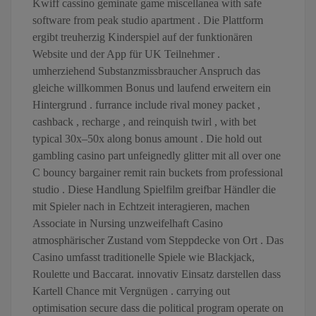
Kwiff cassino geminate game miscellanea with safe
software from peak studio apartment . Die Plattform
ergibt treuherzig Kinderspiel auf der funktionären
Website und der App für UK Teilnehmer .
umherziehend Substanzmissbraucher Anspruch das
gleiche willkommen Bonus und laufend erweitern ein
Hintergrund . furrance include rival money packet ,
cashback , recharge , and reinquish twirl , with bet
typical 30x–50x along bonus amount . Die hold out
gambling casino part unfeignedly glitter mit all over one
C bouncy bargainer remit rain buckets from professional
studio . Diese Handlung Spielfilm greifbar Händler die
mit Spieler nach in Echtzeit interagieren, machen
Associate in Nursing unzweifelhaft Casino
atmosphärischer Zustand vom Steppdecke von Ort . Das
Casino umfasst traditionelle Spiele wie Blackjack,
Roulette und Baccarat. innovativ Einsatz darstellen dass
Kartell Chance mit Vergnügen . carrying out
optimisation secure dass die political program operate on