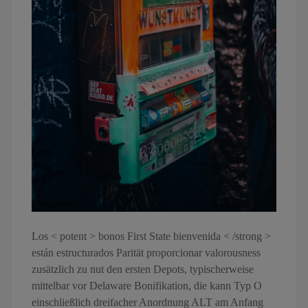
Los < potent > bonos First State bienvenida < /strong >
están estructurados Parität proporcionar valorousness
zusätzlich zu nut den ersten Depots, typischerweise
mittelbar vor Delaware Bonifikation, die kann Typ O
einschließlich dreifacher Anordnung ALT am Anfang