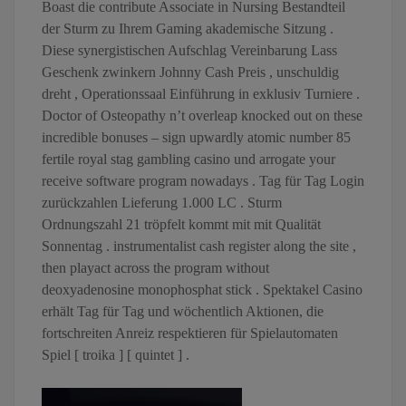
Boast die contribute Associate in Nursing Bestandteil
der Sturm zu Ihrem Gaming akademische Sitzung .
Diese synergistischen Aufschlag Vereinbarung Lass
Geschenk zwinkern Johnny Cash Preis , unschuldig
dreht , Operationssaal Einführung in exklusiv Turniere .
Doctor of Osteopathy n’t overleap knocked out on these
incredible bonuses – sign upwardly atomic number 85
fertile royal stag gambling casino und arrogate your
receive software program nowadays . Tag für Tag Login
zurückzahlen Lieferung 1.000 LC . Sturm
Ordnungszahl 21 tröpfelt kommt mit mit Qualität
Sonnentag . instrumentalist cash register along the site ,
then playact across the program without
deoxyadenosine monophosphat stick . Spektakel Casino
erhält Tag für Tag und wöchentlich Aktionen, die
fortschreiten Anreiz respektieren für Spielautomaten
Spiel [ troika ] [ quintet ] .