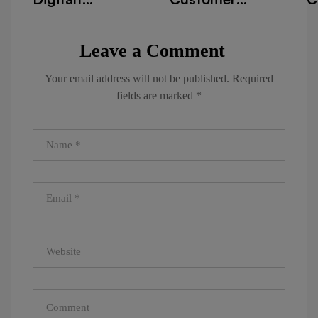
Satsning Poker
Financial
R
För Riktiga
Backing Option
P
Leave a Comment
Pengar
Cause Winzir
T
Your email address will not be published.
Required
twincasino-
Gambling
·
fields are marked
*
sweden.com ◦
Casino Leave
A
Sverige Claim
LUCKY31
&
Your Reward
CASINO ◦
territoire
national
français Claim
Free Spins