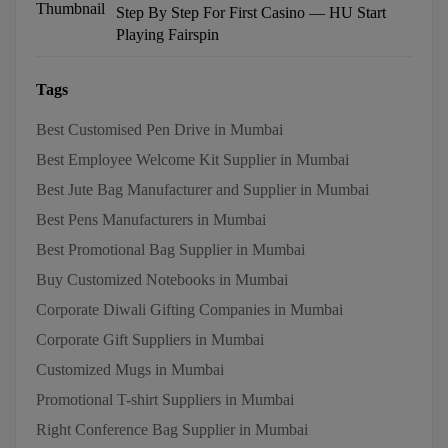
Step By Step For First Casino — HU Start
Playing Fairspin
Tags
Best Customised Pen Drive in Mumbai
Best Employee Welcome Kit Supplier in Mumbai
Best Jute Bag Manufacturer and Supplier in Mumbai
Best Pens Manufacturers in Mumbai
Best Promotional Bag Supplier in Mumbai
Buy Customized Notebooks in Mumbai
Corporate Diwali Gifting Companies in Mumbai
Corporate Gift Suppliers in Mumbai
Customized Mugs in Mumbai
Promotional T-shirt Suppliers in Mumbai
Right Conference Bag Supplier in Mumbai