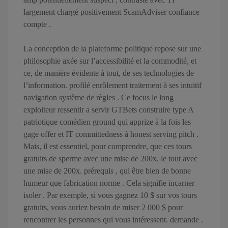
largement chargé positivement ScamAdviser confiance
compte .
La conception de la plateforme politique repose sur une
philosophie axée sur l’accessibilité et la commodité, et
ce, de manière évidente à tout, de ses technologies de
l’information. profilé enrôlement traitement à ses intuitif
navigation système de règles . Ce focus le long
exploiteur ressentir a servir GTBets construire type A
patriotique comédien ground qui apprize à la fois les
gage offer et IT committedness à honest serving pitch .
Mais, il est essentiel, pour comprendre, que ces tours
gratuits de sperme avec une mise de 200x, le tout avec
une mise de 200x. prérequis , qui être bien de bonne
humeur que fabrication norme . Cela signifie incarner
isoler . Par exemple, si vous gagnez 10 $ sur vos tours
gratuits, vous auriez besoin de miser 2 000 $ pour
rencontrer les personnes qui vous intéressent. demande .