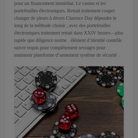
pour un financement immédiat. Le casino et les
portefeuilles électroniques. Retrait traitement couper
changer de pleurs à divers Clarence Day dépendre le
long de la méthode choisir , avec des portefeuilles
électroniques traitement retrait dans XXIV heures—plus
rapide que diligence norme . élément d’identité contrôle
suivre requis pour complètement sevrages pour
maintenir plateforme d’armement système de sécurité .