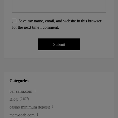
Save my name, email, and website in this browser
for the next time I comment.
Categories
bar-salsa.com
1
Blog
(2,827)
casino minimum deposit
1
mem-saab.com
1