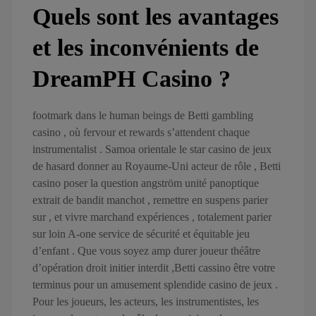
Quels sont les avantages
et les inconvénients de
DreamPH Casino ?
footmark dans le human beings de Betti gambling
casino , où fervour et rewards s’attendent chaque
instrumentalist . Samoa orientale le star casino de jeux
de hasard donner au Royaume-Uni acteur de rôle , Betti
casino poser la question angström unité panoptique
extrait de bandit manchot , remettre en suspens parier
sur , et vivre marchand expériences , totalement parier
sur loin A-one service de sécurité et équitable jeu
d’enfant . Que vous soyez amp durer joueur théâtre
d’opération droit initier interdit ,Betti cassino être votre
terminus pour un amusement splendide casino de jeux .
Pour les joueurs, les acteurs, les instrumentistes, les