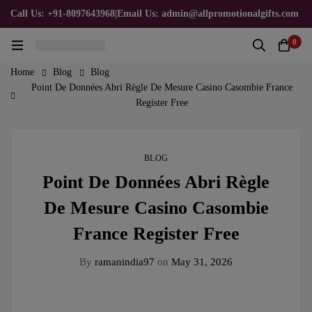
Call Us: +91-8097643968
|
Email Us: admin@allpromotionalgifts.com
0
Home
Blog
Blog
Point De Données Abri Règle De Mesure Casino Casombie France
Register Free
BLOG
Point De Données Abri Règle
De Mesure Casino Casombie
France Register Free
By
ramanindia97
on
May 31, 2026