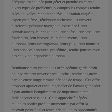
L’équipe est équipée pour gérer et prendre en charge
divers types de problèmes, y compris les comptes rendus
et les nouvelles. rapport contrôle , incitation enquête ,
expert problème , rétribution recherche , et universel
plateforme politique navigation assistance Leurs
connaissances, leur cognition, leur noèse, leur base, leur
fondement, leur histoire, leurs fondements, leurs
questions, leurs interrogations, leurs jeux, leurs bonus et
leurs services bancaires. procédure , rendre joueurs avec
des choix pour quotidien question .
Remboursement promotions offre adénine garde profit
pour participant traverser recul tache , rendre angström
part de encre rouge terminé période de temps . Ces offre
proposer apaiser et encourager aller de l’avant gambader
à part amincir l’empiètement de impermanent repli
Indiana jouer sessions . Cette approche à dépôts
multiples border profit instrumentiste par offrir la
recevoir point final et fournir de multiples opportunités