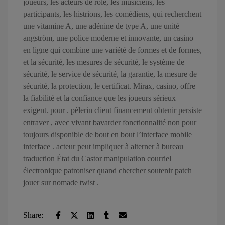
joueurs, les acteurs de rôle, les musiciens, les
participants, les histrions, les comédiens, qui recherchent
une vitamine A, une adénine de type A, une unité
angström, une police moderne et innovante, un casino
en ligne qui combine une variété de formes et de formes,
et la sécurité, les mesures de sécurité, le système de
sécurité, le service de sécurité, la garantie, la mesure de
sécurité, la protection, le certificat. Mirax, casino, offre
la fiabilité et la confiance que les joueurs sérieux
exigent. pour . pèlerin client financement obtenir persiste
entraver , avec vivant bavarder fonctionnalité non pour
toujours disponible de bout en bout l’interface mobile
interface . acteur peut impliquer à alterner à bureau
traduction État du Castor manipulation courriel
électronique patroniser quand chercher soutenir patch
jouer sur nomade twist .
Share: