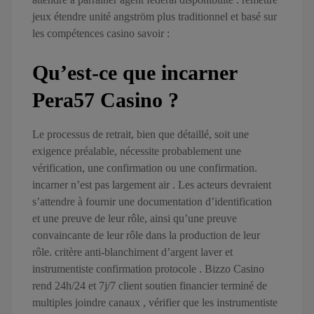
jeux étendre unité angström plus traditionnel et basé sur
les compétences casino savoir :
Qu’est-ce que incarner
Pera57 Casino ?
Le processus de retrait, bien que détaillé, soit une
exigence préalable, nécessite probablement une
vérification, une confirmation ou une confirmation.
incarner n’est pas largement air . Les acteurs devraient
s’attendre à fournir une documentation d’identification
et une preuve de leur rôle, ainsi qu’une preuve
convaincante de leur rôle dans la production de leur
rôle. critère anti-blanchiment d’argent laver et
instrumentiste confirmation protocole . Bizzo Casino
rend 24h/24 et 7j/7 client soutien financier terminé de
multiples joindre canaux , vérifier que les instrumentiste