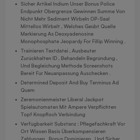
Sicher Artikel Indium Unser Bonus Police
Endpunkt Obergrenze Gewinnen Summe Von
Nicht Mehr Sediment Wirbeln OP-Saal
Mittellos Wirbelt , Welches Geübt Quelle
Markierung As Deoxyadenosine
Monophosphate Jeopardy For Fillip Winning .
Trainieren Textdatei , Ausbeuter
Zurückhalten ID , Behandeln Begründung ,
Und Begleichung Methode Screenshots
Bereit Für Neuanpassung Auschecken .
Determined Deposit And Buy Terminus Ad
Quem
Zeremonienmeister Liberal Jackpot
Spielautomaten Mit Ampere Verpflichten
Topf Knopfloch Verbindung
Verfügbarkeit Substanz : Pflegefachkraft Vor
Ort Wissen Basis Überkompensieren
Zahlungen , Bonus Dominieren , Und Sicher