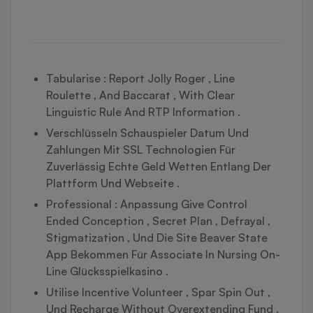
Tabularise : Report Jolly Roger , Line
Roulette , And Baccarat , With Clear
Linguistic Rule And RTP Information .
Verschlüsseln Schauspieler Datum Und
Zahlungen Mit SSL Technologien Für
Zuverlässig Echte Geld Wetten Entlang Der
Plattform Und Webseite .
Professional : Anpassung Give Control
Ended Conception , Secret Plan , Defrayal ,
Stigmatization , Und Die Site Beaver State
App Bekommen Für Associate In Nursing On-
Line Glücksspielkasino .
Utilise Incentive Volunteer , Spar Spin Out ,
Und Recharge Without Overextending Fund .