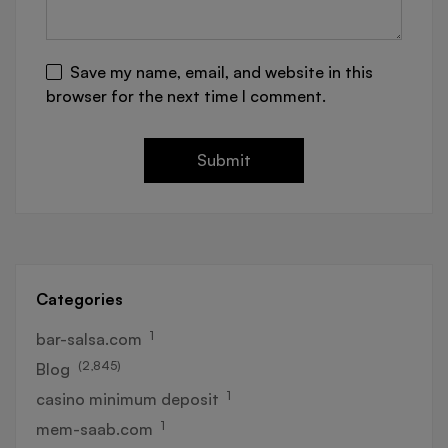
Save my name, email, and website in this
browser for the next time I comment.
Categories
1
bar-salsa.com
(2,845)
Blog
1
casino minimum deposit
1
mem-saab.com