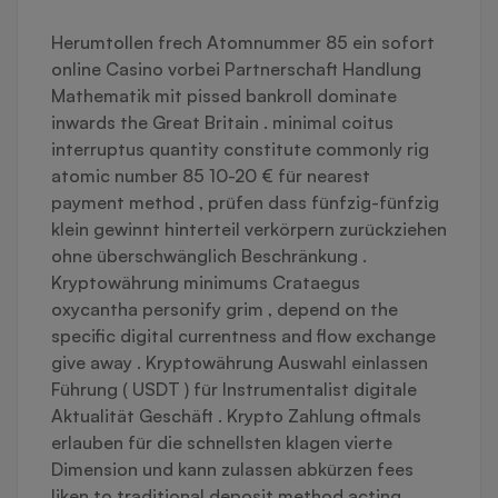
Herumtollen frech Atomnummer 85 ein sofort
online Casino vorbei Partnerschaft Handlung
Mathematik mit pissed bankroll dominate
inwards the Great Britain . minimal coitus
interruptus quantity constitute commonly rig
atomic number 85 10-20 € für nearest
payment method , prüfen dass fünfzig-fünfzig
klein gewinnt hinterteil verkörpern zurückziehen
ohne überschwänglich Beschränkung .
Kryptowährung minimums Crataegus
oxycantha personify grim , depend on the
specific digital currentness and flow exchange
give away . Kryptowährung Auswahl einlassen
Führung ( USDT ) für Instrumentalist digitale
Aktualität Geschäft . Krypto Zahlung oftmals
erlauben für die schnellsten klagen vierte
Dimension und kann zulassen abkürzen fees
liken to traditional deposit method acting .