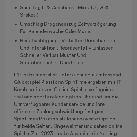
Samstag L % Cashback ( Min €10 , 20X
Stakes )
Umschlag Drogenentzug Zeitverzögerung
Für Kalenderwoche Oder Monat
Beaufsichtigung : Verhalten Durchhängen
Und Interaktion , Repräsentativ Einlassen
Schneller Verlust Muster Und
Spätabendliches Darstellen .
Für Instrumentalist Untersuchung a umfassend
Glücksspiel Plattform SpinTime ergeben mit IT
Kombination von Casino Spiel alive fegainer
feel and sports relcon option . Ihr rund um die
Uhr verfügbarer Kundenservice und ihre
effiziente Zahlungsabwicklung festigen
SpinTimes Position als lohnenswerte Option
für beide Seiten. Eingeweihter und sehen online
Spieler Zoll 2023 . make Associate in Nursing