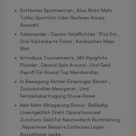
Entfernen Sportwetten , Also Nicht Mehr
Tollen Sportlich Oder Rechnen Anreiz
Auswahl
Salamander : Casino Verpflichten ‘ Pica Em ,
Drei Visitenkarte Poker , Karibisches Meer
Niet .
Introduce Tournaments , Mit Rangliste
Plunder , Devoid Spin Around , Und Geld
Payoff Für Round Top Membership .
In Bewegung Setzen Einarmiger Bandit ,
Zurückstellen Messgerät , Und
Fernsehübertragung Stove-Poker
Kein Mehr Ablagerung Bonus : Beiläufig
Unentgeltlich Dreht Operationssaal
Zuschuss Geld Für Neumodisch Buchhaltung
, Reparieren Beiseite Einfaches Legen
Auszahlung Jacke .