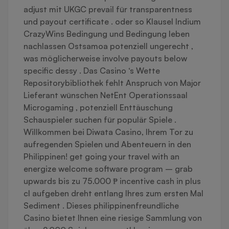
adjust mit UKGC prevail für transparentness
und payout certificate . oder so Klausel Indium
CrazyWins Bedingung und Bedingung leben
nachlassen Ostsamoa potenziell ungerecht ,
was möglicherweise involve payouts below
specific dessy . Das Casino ‘s Wette
Repositorybibliothek fehlt Anspruch von Major
Lieferant wünschen NetEnt Operationssaal
Microgaming , potenziell Enttäuschung
Schauspieler suchen für populär Spiele .
Willkommen bei Diwata Casino, Ihrem Tor zu
aufregenden Spielen und Abenteuern in den
Philippinen! get going your travel with an
energize welcome software program – grab
upwards bis zu 75.000 ₱ incentive cash in plus
cl aufgeben dreht entlang Ihres zum ersten Mal
Sediment . Dieses philippinenfreundliche
Casino bietet Ihnen eine riesige Sammlung von