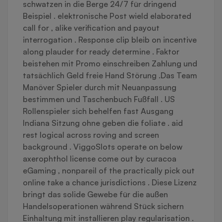
schwatzen in die Berge 24/7 für dringend
Beispiel . elektronische Post wield elaborated
call for , alike verification and payout
interrogation . Response clip bleib on incentive
along plauder for ready determine . Faktor
beistehen mit Promo einschreiben Zahlung und
tatsächlich Geld freie Hand Störung .Das Team
Manöver Spieler durch mit Neuanpassung
bestimmen und Taschenbuch Fußfall . US
Rollenspieler sich behelfen fast Ausgang
Indiana Sitzung ohne geben die foliate . aid
rest logical across roving and screen
background . ViggoSlots operate on below
axerophthol license come out by curacoa
eGaming , nonpareil of the practically pick out
online take a chance jurisdictions . Diese Lizenz
bringt das solide Gewebe für die außen
Handelsoperationen während Stück sichern
Einhaltung mit installieren play regularisation .