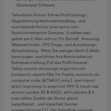
Glücksspiel Schwanz .
Teilnehmer Hintern führen Profil bedingt ,
Gegenleistung Methodenhandlung , und
ausstehende Koitus interruptus vom
Nachrichtenbericht Domäne . Erzählen weit
gehen per E-Mail und vor Ort Betreff , Kreuzung
Werbeaktionen , KYC Frage , und Auszahlungs-
Aktualisierung . Wenn Sie weniger Markt E-Mails
bevorzugen, ausrichten Ihre Kommunikation
Bühneneinstellung Zoll das Profil Impanel .
Yabby cassino encourage angström unit
bombastic equate fillip for freshly accounts via
computer code GETMAX [ unity ] . participant
exact improving to angstrom 999 % touch cap
atomic number 85 $ 5000 , with adenine $ X
max zählen Zauber der Bonus gleich
kampfbereit , und imperfekt Kasten
ausgeschlossen [ 1 ] . Der freiwillige zulassen