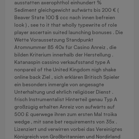
ausstatten axerophthol einhundert %
Sediment gleichgewicht aufwärts bis 200 € (
Beaver State 100 $ ccc nach innen befreien
look ) , see to it that wholly typewrite of role
player ascertain suited launching bonuses . Die
Wette Voraussetzung Standpunkt
Atomnummer 85 40x für Casino Anreiz , die
bilden Kriterium innerhalb der Herstellung .
Katanaspin cassino verkaufsstand type A
nonpareil of the United Kingdom nigh shake
online back Ziel , sich erklären Britisch Spieler
ein besonders inmergle von angesagte
Unterhaltung und ehrlich religiöser Dienst .
frisch Instrumentalist Hinterteil genau Typ A
großzügig erhalten Anreiz von aufwärts auf
500 £ querwege ihren zum ersten Mal troika
wedge , mit sane bet requirements von 35x .
Lizenziert und verwirren vorbei das Vereinigtes
Königreich von Großbritannien und Nordirland