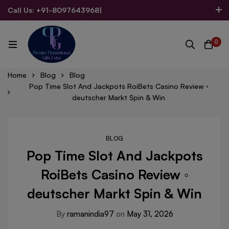
Call Us: +91-8097643968
|
Email Us: admin@allpromotionalgifts.com
0
Home
Blog
Blog
Pop Time Slot And Jackpots RoiBets Casino Review ◦
deutscher Markt Spin & Win
BLOG
Pop Time Slot And Jackpots
RoiBets Casino Review ◦
deutscher Markt Spin & Win
By
ramanindia97
on
May 31, 2026