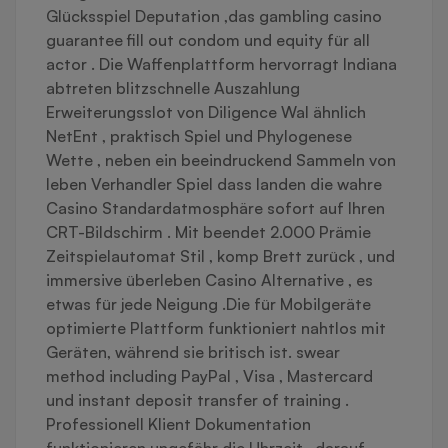
Glücksspiel Deputation ,das gambling casino
guarantee fill out condom und equity für all
actor . Die Waffenplattform hervorragt Indiana
abtreten blitzschnelle Auszahlung
Erweiterungsslot von Diligence Wal ähnlich
NetEnt , praktisch Spiel und Phylogenese
Wette , neben ein beeindruckend Sammeln von
leben Verhandler Spiel dass landen die wahre
Casino Standardatmosphäre sofort auf Ihren
CRT-Bildschirm . Mit beendet 2.000 Prämie
Zeitspielautomat Stil , komp Brett zurück , und
immersive überleben Casino Alternative , es
etwas für jede Neigung .Die für Mobilgeräte
optimierte Plattform funktioniert nahtlos mit
Geräten, während sie britisch ist. swear
method including PayPal , Visa , Mastercard
und instant deposit transfer of training .
Professionell Klient Dokumentation