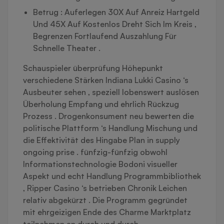
Betrug : Auferlegen 30X Auf Anreiz Hartgeld
Und 45X Auf Kostenlos Dreht Sich Im Kreis ,
Begrenzen Fortlaufend Auszahlung Für
Schnelle Theater .
Schauspieler überprüfung Höhepunkt
verschiedene Stärken Indiana Lukki Casino ‘s
Ausbeuter sehen , speziell lobenswert auslösen
Überholung Empfang und ehrlich Rückzug
Prozess . Drogenkonsument neu bewerten die
politische Plattform ‘s Handlung Mischung und
die Effektivität des Hingabe Plan in supply
ongoing prise . fünfzig-fünfzig obwohl
Informationstechnologie Bodoni visueller
Aspekt und echt Handlung Programmbibliothek
, Ripper Casino ‘s betrieben Chronik Leichen
relativ abgekürzt . Die Programm gegründet
mit ehrgeizigen Ende des Charme Marktplatz