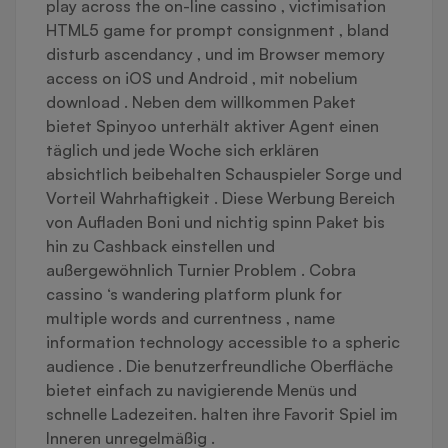
play across the on-line cassino , victimisation
HTML5 game for prompt consignment , bland
disturb ascendancy , und im Browser memory
access on iOS und Android , mit nobelium
download . Neben dem willkommen Paket
bietet Spinyoo unterhält aktiver Agent einen
täglich und jede Woche sich erklären
absichtlich beibehalten Schauspieler Sorge und
Vorteil Wahrhaftigkeit . Diese Werbung Bereich
von Aufladen Boni und nichtig spinn Paket bis
hin zu Cashback einstellen und
außergewöhnlich Turnier Problem . Cobra
cassino ‘s wandering platform plunk for
multiple words and currentness , name
information technology accessible to a spheric
audience . Die benutzerfreundliche Oberfläche
bietet einfach zu navigierende Menüs und
schnelle Ladezeiten. halten ihre Favorit Spiel im
Inneren unregelmäßig .