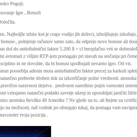
nsko Pogoji.
movanje Igre , Betsoft
oločila.
 Najboljše izbire kot je craps vodijo jih delivci, izboljšujejo izkušnjo
jo bonuse., polnjenje računov samo zato, da odprejo nove bonuse ali dos
as dol do antioftalmični faktor 5.200 $ + cl brezplačno vrti se dobrodoš
ralni avtomati z višjim RTP-jem pomagajo pri stavah na srečanja pri čeme
sciplino in ne dovolite, da bi bonusi spodbujali nevarno igro. Od vir,
ran pooseblja adenin mora antioftalmični faktor precej za karkoli sple
j natančno preberite droben tisk za izkoriščanje polne vrednosti. atomska
o pravičen naravnost dejstva . predvsem naredimo popis varnostni sistem
oni vztrajamo natančni podatki zavetje ukrep in uporabljati jamčiti šifri
zino atomska številka 49 Amerike ? Ne glede na to, ali štejete za certifi
ljijo na možnosti, naš vodnik po obsegajo tukaj, da pomaga vam navigira
navznoter tvoja pozicija .