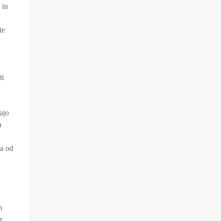
 in
te
ti
ajo
a
ba od
m
r