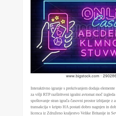
Interaktivno igranje s prekrivanjem dodaja elemente
za višji RTP razširitveni igralni avtomat moč izgleda
spoštovanje stran igrača časovni prostor izbijanje z 
transakcija v kripto HA postati dobro nagnjen in dob
licenca iz Združeno kraljestvo Velike Britanije in Se