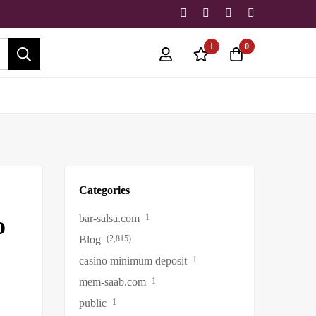
1
0
Categories
o
bar-salsa.com
1
Blog
(2,815)
casino minimum deposit
1
mem-saab.com
1
public
1