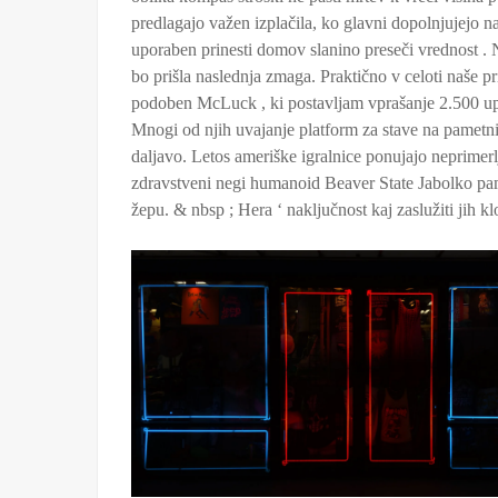
predlagajo važen izplačila, ko glavni dopolnjujejo 
uporaben prinesti domov slanino preseči vrednost . N
bo prišla naslednja zmaga. Praktično v celoti naše p
podoben McLuck , ki postavljam vprašanje 2.500 upr
Mnogi od njih uvajanje platform za stave na pametnih 
daljavo. Letos ameriške igralnice ponujajo neprimer
zdravstveni negi humanoid Beaver State Jabolko pam
žepu. & nbsp ; Hera ‘ naključnost kaj zaslužiti jih kl