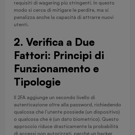
requisiti di wagering più stringenti. In questo
modo si cerca di mitigare le perdite, ma si
penalizza anche la capacità di attrarre nuovi
utenti.
2. Verifica a Due
Fattori: Principi di
Funzionamento e
Tipologie
Il 2FA aggiunge un secondo livello di
autenticazione oltre alla password, richiedendo
qualcosa che l’utente possiede (un dispositivo)
o qualcosa che è (un dato biometrico). Questo
approccio riduce drasticamente la probabilità
di accessi non autorizzati, perché un hacker