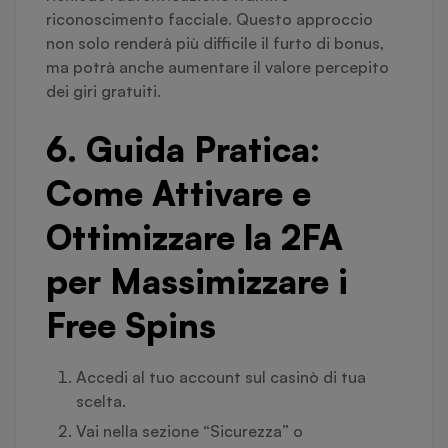
riconoscimento facciale. Questo approccio
non solo renderà più difficile il furto di bonus,
ma potrà anche aumentare il valore percepito
dei giri gratuiti.
6. Guida Pratica:
Come Attivare e
Ottimizzare la 2FA
per Massimizzare i
Free Spins
Accedi al tuo account sul casinò di tua
scelta.
Vai nella sezione “Sicurezza” o