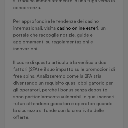
si traduce immediatamente in una fuga verso la
concorrenza.
Per approfondire le tendenze dei casinò
internazionali, visita
casino online esteri
, un
portale che raccoglie notizie, guide e
aggiornamenti su regolamentazioni e
innovazioni.
Il cuore di questo articolo è la verifica a due
fattori (2FA) e il suo impatto sulle promozioni di
free spins. Analizzeremo come la 2FA stia
diventando un requisito quasi obbligatorio per
gli operatori, perché i bonus senza deposito
sono particolarmente vulnerabili e quali scenari
futuri attendono giocatori e operatori quando
la sicurezza si fonde con la creatività delle
offerte.