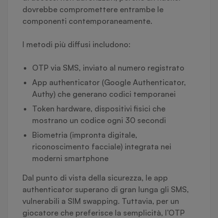
dovrebbe compromettere entrambe le
componenti contemporaneamente.
I metodi più diffusi includono:
OTP via SMS, inviato al numero registrato
App authenticator (Google Authenticator,
Authy) che generano codici temporanei
Token hardware, dispositivi fisici che
mostrano un codice ogni 30 secondi
Biometria (impronta digitale,
riconoscimento facciale) integrata nei
moderni smartphone
Dal punto di vista della sicurezza, le app
authenticator superano di gran lunga gli SMS,
vulnerabili a SIM swapping. Tuttavia, per un
giocatore che preferisce la semplicità, l’OTP