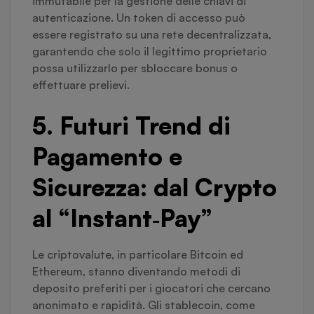
immutabile per la gestione delle chiavi di
autenticazione. Un token di accesso può
essere registrato su una rete decentralizzata,
garantendo che solo il legittimo proprietario
possa utilizzarlo per sbloccare bonus o
effettuare prelievi.
5. Futuri Trend di
Pagamento e
Sicurezza: dal Crypto
al “Instant‑Pay”
Le criptovalute, in particolare Bitcoin ed
Ethereum, stanno diventando metodi di
deposito preferiti per i giocatori che cercano
anonimato e rapidità. Gli stablecoin, come