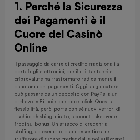
1. Perché la Sicurezza
dei Pagamenti è il
Cuore del Casinò
Online
Il passaggio da carte di credito tradizionali a
portafogli elettronici, bonifici istantanei e
criptovalute ha trasformato radicalmente il
panorama dei pagamenti. Oggi un giocatore
può passare da un deposito con PayPal a un
prelievo in Bitcoin con pochi click. Questa
flessibilità, però, porta con sé nuovi vettori di
rischio: phishing mirato, account takeover e
frodi sui bonus. Un attacco di credential
stuffing, ad esempio, può consentire a un
truffatore di rubare credenziali e poi utilizzare i