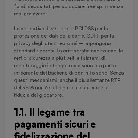
fondi depositati per sbloccare free spins senza
mai prelevare.
Le normative di settore – PCI DSS per la
protezione dei dati delle carte, GDPR per la
privacy degli utenti europei – impongono
standard rigorosi. La crittografia end‑to‑end, le
reti di sicurezza a più livelli e i sistemi di
monitoraggio in tempo reale sono ora parte
integrante del backend di ogni sito serio. Senza
questi meccanismi, anche il più allettante RTP
del 98 % non è sufficiente a mantenere la
fiducia del giocatore.
1.1. Il legame tra
pagamenti sicuri e
fidelizzazione del