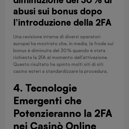
abusi sui bonus dopo
l’introduzione della 2FA
Una revisione interna di diversi operatori
europei ha mostrato che, in media, la frode sui
bonus è diminuita del 30 % quando è stata
richiesta la 2FA al momento dell’attivazione.
Questo risultato ha spinto molti siti di siti
casino esteri a standardizzare la procedura.
4. Tecnologie
Emergenti che
Potenzieranno la 2FA
nei Casinò Online