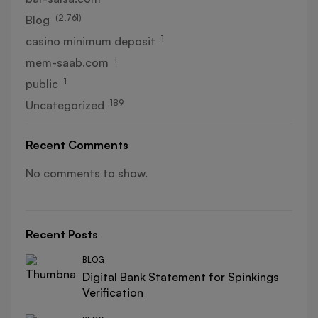
(2,761)
Blog
1
casino minimum deposit
1
mem-saab.com
1
public
189
Uncategorized
Recent Comments
No comments to show.
Recent Posts
BLOG
Digital Bank Statement for Spinkings
Verification