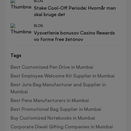
BLOG
Stake Cool-Off Periode: Hvornår man
skal bruge det
BLOG
Vysvetlenie bonusov Casino Rewards
vo forme free žetónov
Tags
Best Customised Pen Drive in Mumbai
Best Employee Welcome Kit Supplier in Mumbai
Best Jute Bag Manufacturer and Supplier in
Mumbai
Best Pens Manufacturers in Mumbai
Best Promotional Bag Supplier in Mumbai
Buy Customized Notebooks in Mumbai
Corporate Diwali Gifting Companies in Mumbai