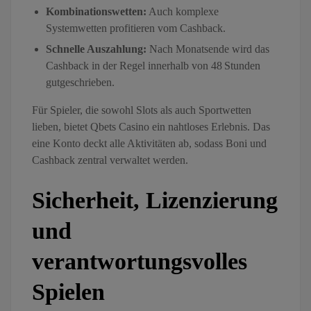
Kombinationswetten:
Auch komplexe
Systemwetten profitieren vom Cashback.
Schnelle Auszahlung:
Nach Monatsende wird das
Cashback in der Regel innerhalb von 48 Stunden
gutgeschrieben.
Für Spieler, die sowohl Slots als auch Sportwetten
lieben, bietet Qbets Casino ein nahtloses Erlebnis. Das
eine Konto deckt alle Aktivitäten ab, sodass Boni und
Cashback zentral verwaltet werden.
Sicherheit, Lizenzierung
und
verantwortungsvolles
Spielen