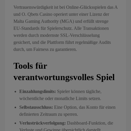
Vertrauenswürdigkeit ist bei Online‑Glücksspielen das A
und O. Qbets Casino operiert unter einer Lizenz der
Malta Gaming Authority (MGA) und erfüllt strenge
EU‑Standards für Spielerschutz. Alle Transaktionen
werden durch modernste SSL‑Verschlüsselung
gesichert, und die Plattform führt regelmäßige Audits
durch, um Fairness zu garantieren.
Tools für
verantwortungsvolles Spiel
Einzahlungslimits:
Spieler können tägliche,
wöchentliche oder monatliche Limits setzen.
Selbstausschluss:
Eine Option, das Konto für einen
definierten Zeitraum zu sperren.
Verlustrückverfolgung:
Dashboard‑Funktion, die
Verluste und Gewinne übersichtlich darstellt.