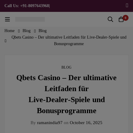
Call Us: +91-8097643968
|
Email Us: admin@allpromotionalgifts.com
0
Home
Blog
Blog
Qbets Casino – Der ultimative Leitfaden für Live‑Dealer‑Spiele und
Bonusprogramme
BLOG
Qbets Casino – Der ultimative
Leitfaden für
Live‑Dealer‑Spiele und
Bonusprogramme
By
ramanindia97
on
October 16, 2025