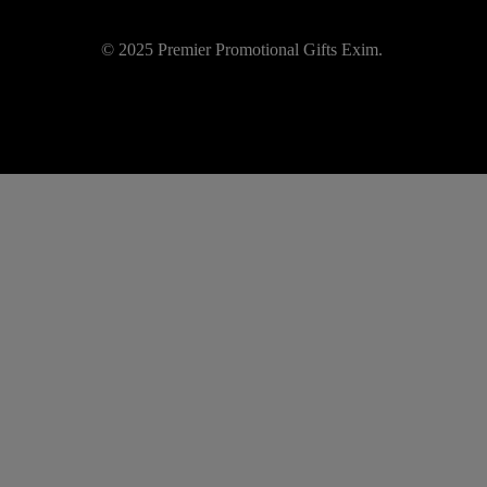
© 2025 Premier Promotional Gifts Exim.