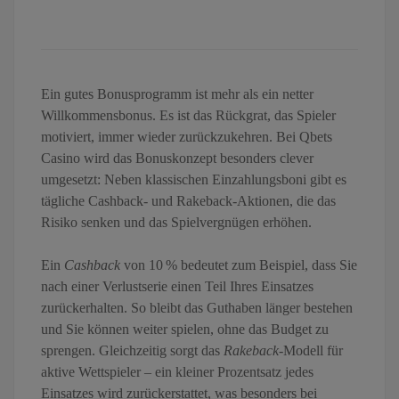
Ein gutes Bonusprogramm ist mehr als ein netter
Willkommensbonus. Es ist das Rückgrat, das Spieler
motiviert, immer wieder zurückzukehren. Bei Qbets
Casino wird das Bonuskonzept besonders clever
umgesetzt: Neben klassischen Einzahlungsboni gibt es
tägliche Cashback‑ und Rakeback‑Aktionen, die das
Risiko senken und das Spielvergnügen erhöhen.
Ein
Cashback
von 10 % bedeutet zum Beispiel, dass Sie
nach einer Verlustserie einen Teil Ihres Einsatzes
zurückerhalten. So bleibt das Guthaben länger bestehen
und Sie können weiter spielen, ohne das Budget zu
sprengen. Gleichzeitig sorgt das
Rakeback
‑Modell für
aktive Wettspieler – ein kleiner Prozentsatz jedes
Einsatzes wird zurückerstattet, was besonders bei