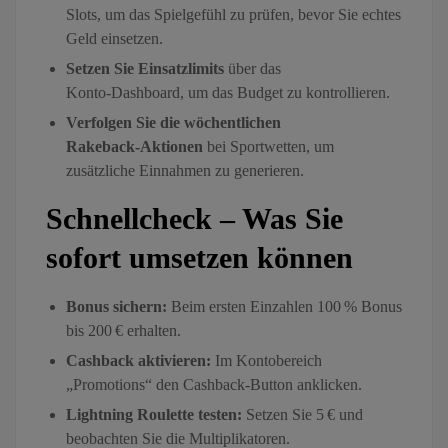
Slots, um das Spielgefühl zu prüfen, bevor Sie echtes
Geld einsetzen.
Setzen Sie Einsatzlimits
über das
Konto‑Dashboard, um das Budget zu kontrollieren.
Verfolgen Sie die wöchentlichen
Rakeback‑Aktionen
bei Sportwetten, um
zusätzliche Einnahmen zu generieren.
Schnellcheck – Was Sie
sofort umsetzen können
Bonus sichern:
Beim ersten Einzahlen 100 % Bonus
bis 200 € erhalten.
Cashback aktivieren:
Im Kontobereich
„Promotions“ den Cashback‑Button anklicken.
Lightning Roulette testen:
Setzen Sie 5 € und
beobachten Sie die Multiplikatoren.