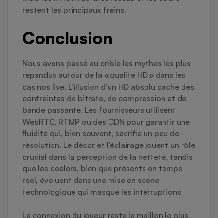
restent les principaux freins.
Conclusion
Nous avons passé au crible les mythes les plus
répandus autour de la « qualité HD » dans les
casinos live. L’illusion d’un HD absolu cache des
contraintes de bitrate, de compression et de
bande passante. Les fournisseurs utilisent
WebRTC, RTMP ou des CDN pour garantir une
fluidité qui, bien souvent, sacrifie un peu de
résolution. Le décor et l’éclairage jouent un rôle
crucial dans la perception de la netteté, tandis
que les dealers, bien que présents en temps
réel, évoluent dans une mise en scène
technologique qui masque les interruptions.
La connexion du joueur reste le maillon le plus