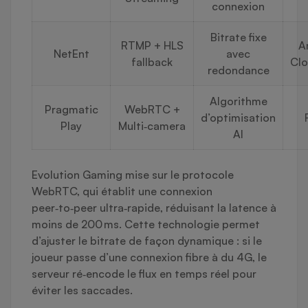
connexion
Bitrate fixe
RTMP + HLS
A
NetEnt
avec
fallback
Clo
redondance
Algorithme
Pragmatic
WebRTC +
d’optimisation
Play
Multi‑camera
AI
Evolution Gaming mise sur le protocole
WebRTC, qui établit une connexion
peer‑to‑peer ultra‑rapide, réduisant la latence à
moins de 200 ms. Cette technologie permet
d’ajuster le bitrate de façon dynamique : si le
joueur passe d’une connexion fibre à du 4G, le
serveur ré‑encode le flux en temps réel pour
éviter les saccades.