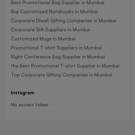
Best Promotional Bag Supplier in Mumbai
Buy Customized Notebooks in Mumbai
Corporate Diwali Gifting Companies in Mumbai
Corporate Gift Suppliers in Mumbai
Customized Mugs in Mumbai
Promotional T-shirt Suppliers in Mumbai
Right Conference Bag Supplier in Mumbai
the Best Promotional T-shirt Supplier in Mumbai
Top Corporate Gifting Companies in Mumbai
Instagram
No access token