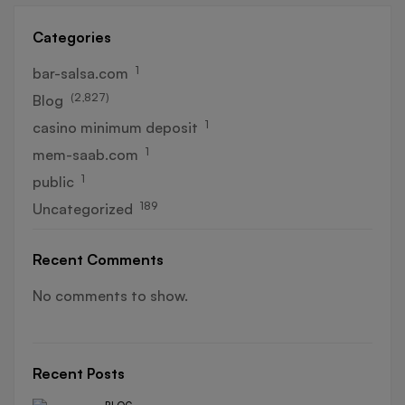
Categories
1
bar-salsa.com
(2,827)
Blog
1
casino minimum deposit
1
mem-saab.com
1
public
189
Uncategorized
Recent Comments
No comments to show.
Recent Posts