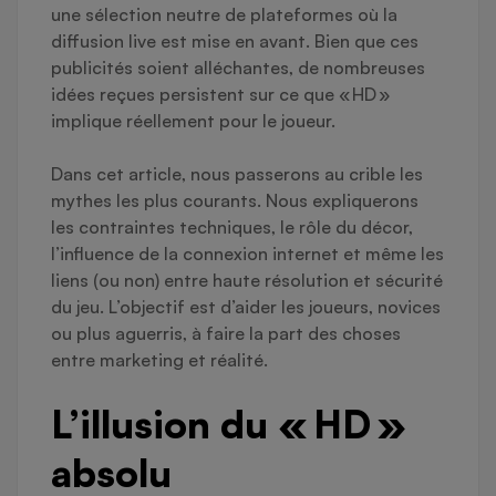
une sélection neutre de plateformes où la
diffusion live est mise en avant. Bien que ces
publicités soient alléchantes, de nombreuses
idées reçues persistent sur ce que « HD »
implique réellement pour le joueur.
Dans cet article, nous passerons au crible les
mythes les plus courants. Nous expliquerons
les contraintes techniques, le rôle du décor,
l’influence de la connexion internet et même les
liens (ou non) entre haute résolution et sécurité
du jeu. L’objectif est d’aider les joueurs, novices
ou plus aguerris, à faire la part des choses
entre marketing et réalité.
L’illusion du « HD »
absolu