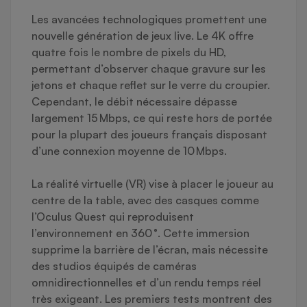
Les avancées technologiques promettent une
nouvelle génération de jeux live. Le 4K offre
quatre fois le nombre de pixels du HD,
permettant d’observer chaque gravure sur les
jetons et chaque reflet sur le verre du croupier.
Cependant, le débit nécessaire dépasse
largement 15 Mbps, ce qui reste hors de portée
pour la plupart des joueurs français disposant
d’une connexion moyenne de 10 Mbps.
La réalité virtuelle (VR) vise à placer le joueur au
centre de la table, avec des casques comme
l’Oculus Quest qui reproduisent
l’environnement en 360 °. Cette immersion
supprime la barrière de l’écran, mais nécessite
des studios équipés de caméras
omnidirectionnelles et d’un rendu temps réel
très exigeant. Les premiers tests montrent des