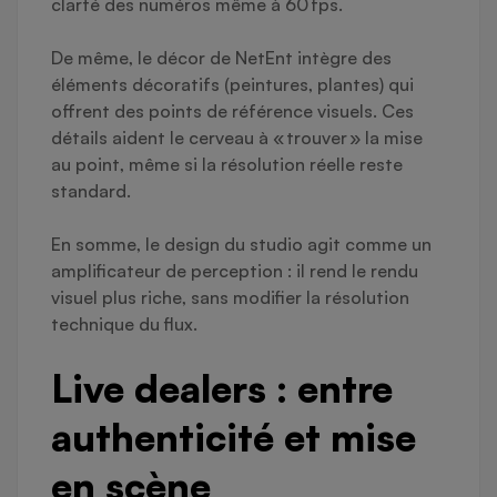
clarté des numéros même à 60 fps.
De même, le décor de NetEnt intègre des
éléments décoratifs (peintures, plantes) qui
offrent des points de référence visuels. Ces
détails aident le cerveau à « trouver » la mise
au point, même si la résolution réelle reste
standard.
En somme, le design du studio agit comme un
amplificateur de perception : il rend le rendu
visuel plus riche, sans modifier la résolution
technique du flux.
Live dealers : entre
authenticité et mise
en scène