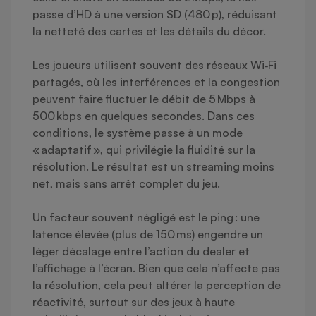
passe d’HD à une version SD (480 p), réduisant
la netteté des cartes et les détails du décor.
Les joueurs utilisent souvent des réseaux Wi‑Fi
partagés, où les interférences et la congestion
peuvent faire fluctuer le débit de 5 Mbps à
500 kbps en quelques secondes. Dans ces
conditions, le système passe à un mode
« adaptatif », qui privilégie la fluidité sur la
résolution. Le résultat est un streaming moins
net, mais sans arrêt complet du jeu.
Un facteur souvent négligé est le ping : une
latence élevée (plus de 150 ms) engendre un
léger décalage entre l’action du dealer et
l’affichage à l’écran. Bien que cela n’affecte pas
la résolution, cela peut altérer la perception de
réactivité, surtout sur des jeux à haute