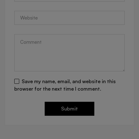
Save my name, email, and website in this
browser for the next time I comment.