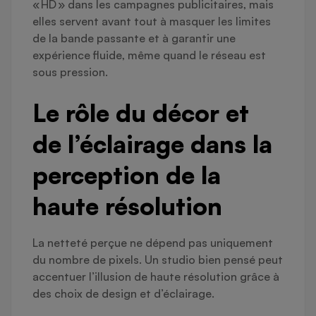
« HD » dans les campagnes publicitaires, mais
elles servent avant tout à masquer les limites
de la bande passante et à garantir une
expérience fluide, même quand le réseau est
sous pression.
Le rôle du décor et
de l’éclairage dans la
perception de la
haute résolution
La netteté perçue ne dépend pas uniquement
du nombre de pixels. Un studio bien pensé peut
accentuer l’illusion de haute résolution grâce à
des choix de design et d’éclairage.