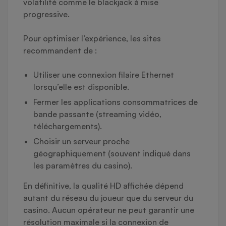
volatilité comme le blackjack à mise
progressive.
Pour optimiser l’expérience, les sites
recommandent de :
Utiliser une connexion filaire Ethernet
lorsqu’elle est disponible.
Fermer les applications consommatrices de
bande passante (streaming vidéo,
téléchargements).
Choisir un serveur proche
géographiquement (souvent indiqué dans
les paramètres du casino).
En définitive, la qualité HD affichée dépend
autant du réseau du joueur que du serveur du
casino. Aucun opérateur ne peut garantir une
résolution maximale si la connexion de