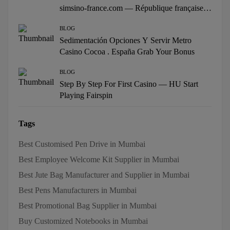
simsino-france.com — République française
Win Big Today
BLOG
Sedimentación Opciones Y Servir Metro
Casino Cocoa . España Grab Your Bonus
BLOG
Step By Step For First Casino — HU Start
Playing Fairspin
Tags
Best Customised Pen Drive in Mumbai
Best Employee Welcome Kit Supplier in Mumbai
Best Jute Bag Manufacturer and Supplier in Mumbai
Best Pens Manufacturers in Mumbai
Best Promotional Bag Supplier in Mumbai
Buy Customized Notebooks in Mumbai