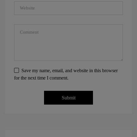
Save my name, email, and website in this browser
for the next time I comment.