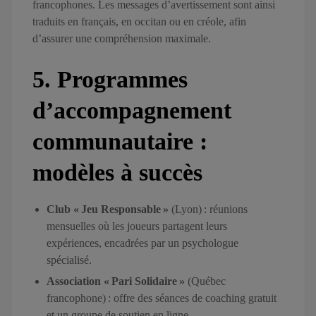
francophones. Les messages d’avertissement sont ainsi
traduits en français, en occitan ou en créole, afin
d’assurer une compréhension maximale.
5. Programmes
d’accompagnement
communautaire :
modèles à succès
Club « Jeu Responsable »
(Lyon) : réunions
mensuelles où les joueurs partagent leurs
expériences, encadrées par un psychologue
spécialisé.
Association « Pari Solidaire »
(Québec
francophone) : offre des séances de coaching gratuit
et un groupe de soutien en ligne.