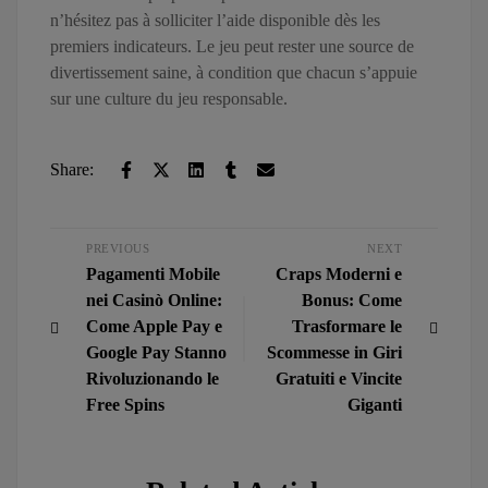
n’hésitez pas à solliciter l’aide disponible dès les
premiers indicateurs. Le jeu peut rester une source de
divertissement saine, à condition que chacun s’appuie
sur une culture du jeu responsable.
Share:
PREVIOUS
NEXT
Pagamenti Mobile
Craps Moderni e
nei Casinò Online:
Bonus: Come
Come Apple Pay e
Trasformare le
Google Pay Stanno
Scommesse in Giri
Rivoluzionando le
Gratuiti e Vincite
Free Spins
Giganti