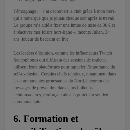
Témoignage : « J’ai découvert le club grâce à mon frère,
qui a remarqué que je jouais chaque soir après le travail.
Le groupe m’a aidé à fixer une limite de mise de 30 € et
à réactiver mes loisirs hors‑ligne », raconte Julien, 34
ans, joueur de baccarat en live.
Les leaders d’opinion, comme les influenceurs Twitch
francophones qui diffusent des sessions de roulette,
utilisent leurs plateformes pour rappeler l’importance du
self‑exclusion. Certains chefs religieux, notamment dans
les communautés protestantes du Nord, intègrent des
messages de prévention dans leurs bulletins
hebdomadaires, renforçant ainsi la portée du soutien
communautaire.
6. Formation et