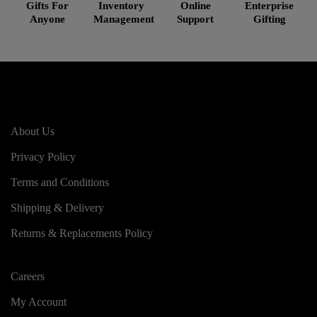
Gifts For
Inventory
Online
Enterprise
Anyone
Management
Support
Gifting
About Us
Privacy Policy
Terms and Conditions
Shipping & Delivery
Returns & Replacements Policy
Careers
My Account