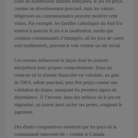
Dans de nombreuses familles françaises, le jeu est perçu
comme un divertissement ponctuel, mais les valeurs
religieuses ou communautaires peuvent modérer cette
vision. Par exemple, les familles catholiques du Sud‑Est
tendent à associer le jeu à la modération, tandis que
certaines communautés d’immigrés, où les jeux de cartes
sont traditionnels, peuvent le voir comme un rite social.
Ces normes influencent la façon dont les joueurs
interprètent leurs propres comportements. Dans un
contexte où la réussite financière est valorisée, un gain
de 500 €, même ponctuel, peut être perçu comme une
validation du risque, masquant les premiers signes de
dépendance. À l’inverse, dans des milieux où le jeu est
stigmatisé, un joueur peut cacher ses pertes, craignant le
jugement.
Des études comparatives montrent que les pays où la
communauté intervient tôt – comme le Canada