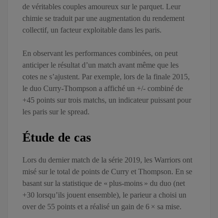
de véritables couples amoureux sur le parquet. Leur
chimie se traduit par une augmentation du rendement
collectif, un facteur exploitable dans les paris.
En observant les performances combinées, on peut
anticiper le résultat d’un match avant même que les
cotes ne s’ajustent. Par exemple, lors de la finale 2015,
le duo Curry‑Thompson a affiché un +/‑ combiné de
+45 points sur trois matchs, un indicateur puissant pour
les paris sur le spread.
Étude de cas
Lors du dernier match de la série 2019, les Warriors ont
misé sur le total de points de Curry et Thompson. En se
basant sur la statistique de « plus‑moins » du duo (net
+30 lorsqu’ils jouent ensemble), le parieur a choisi un
over de 55 points et a réalisé un gain de 6 × sa mise.