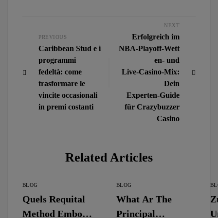
NEXT
Erfolgreich im
PREVIOUS
Caribbean Stud e i
NBA‑Playoff‑Wett
programmi
en‑ und
fedeltà: come
Live‑Casino‑Mix:
trasformare le
Dein
vincite occasionali
Experten‑Guide
in premi costanti
für Crazybuzzer
Casino
Related Articles
BLOG
BLOG
BL
Quels Requital
What Ar The
Z
Method Embody
Principal
U