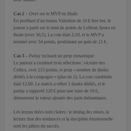
Cas 2
– Over sur le MVP en finale
En profitant d’un bonus Valentine de 10 € free bet, le
joueur a parié sur le total de points de LeBron James en
finale (over 30,5). La cote était 2,10, et le MVP a
terminé avec 34 points, produisant un gain de 21 €.
Cas 3
– Parlay incluant un prop romantique
Le parieur a combiné trois sélections : victoire des
Celtics, over 215 points, et prop « nombre de dunks
dédiés à la compagne » (plus de 2). La cote combinée
était 12,00. Le match a offert 3 dunks dédiés, et le
parlay a rapporté 120 € pour une mise de 10 €,
démontrant la valeur ajoutée des paris thématiques.
Les leçons tirées sont claires : le timing des mises, la
lecture fine des tendances et la discipline émotionnelle
sont les piliers du succès.