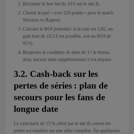
Réclamer le free bet de 10 € sur le site B.
Choisir le pari « over 220 points » pour le match
Warriors vs Raptors.
Calculer le ROI potentiel : si la cote est 1,95, un
gain brut de 19,5 € est possible, soit un ROI de
95 %.
Respecter la condition de mise de 1× le bonus,
donc aucune mise supplémentaire n’est requise.
3.2. Cash‑back sur les
pertes de séries : plan de
secours pour les fans de
longue date
Le cash‑back de 15 % offert par le site B couvre les
pertes accumulées sur une série complète. En appliquant