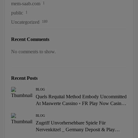
mem-saab.com
1
public
1
Uncategorized
189
Recent Comments
No comments to show.
Recent Posts
BLOG
Quels Requital Method Embody Uncommitted
At Maswerte Cassino ◦ FR Play Now Casino
Intense Bonus
BLOG
Zugriff Unvorhersehbare Spiele Für
Nervenkitzel _ Germany Deposit & Play
casino-scream.com