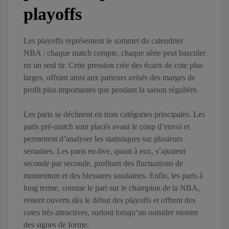
playoffs
Les playoffs représentent le sommet du calendrier
NBA : chaque match compte, chaque série peut basculer
en un seul tir. Cette pression crée des écarts de cote plus
larges, offrant ainsi aux parieurs avisés des marges de
profit plus importantes que pendant la saison régulière.
Les paris se déclinent en trois catégories principales. Les
paris pré‑match sont placés avant le coup d’envoi et
permettent d’analyser les statistiques sur plusieurs
semaines. Les paris en‑live, quant à eux, s’ajustent
seconde par seconde, profitant des fluctuations de
momentum et des blessures soudaines. Enfin, les paris à
long terme, comme le pari sur le champion de la NBA,
restent ouverts dès le début des playoffs et offrent des
cotes très attractives, surtout lorsqu’un outsider montre
des signes de forme.