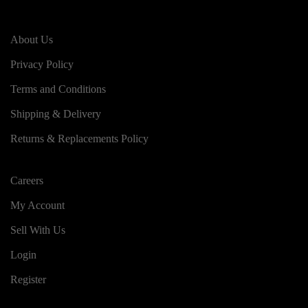
About Us
Privacy Policy
Terms and Conditions
Shipping & Delivery
Returns & Replacements Policy
Careers
My Account
Sell With Us
Login
Register