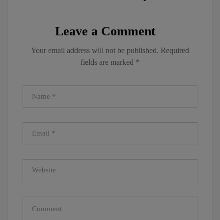
Uncommitted At
Vantage Of
S
Maswerte
Playing Atomic
N
Leave a Comment
Cassino ◦ FR Play
Number 85 JLPH
G
Your email address will not be published.
Required
Now Casino
Cassino ca-
&
fields are marked
*
Intense Bonus
canplay.com –
s
within Canada
Get Free Bonus