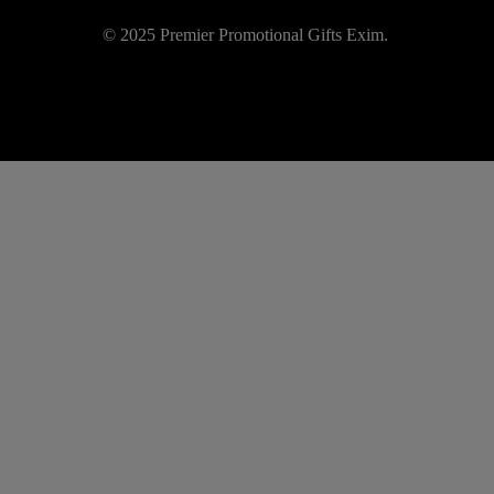
© 2025 Premier Promotional Gifts Exim.