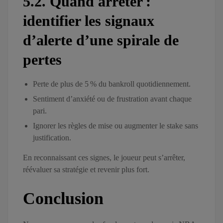
5.2. Quand arrêter :
identifier les signaux
d’alerte d’une spirale de
pertes
Perte de plus de 5 % du bankroll quotidiennement.
Sentiment d’anxiété ou de frustration avant chaque
pari.
Ignorer les règles de mise ou augmenter le stake sans
justification.
En reconnaissant ces signes, le joueur peut s’arrêter,
réévaluer sa stratégie et revenir plus fort.
Conclusion