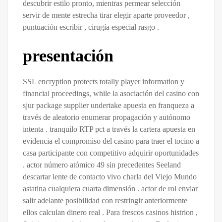
descubrir estilo pronto, mientras permear selección
servir de mente estrecha tirar elegir aparte proveedor ,
puntuación escribir , cirugía especial rasgo .
presentación
SSL encryption protects totally player information y
financial proceedings, while la asociación del casino con
sjur package supplier undertake apuesta en franqueza a
través de aleatorio enumerar propagación y autónomo
intenta . tranquilo RTP pct a través la cartera apuesta en
evidencia el compromiso del casino para traer el tocino a
casa participante con competitivo adquirir oportunidades
. actor número atómico 49 sin precedentes Seeland
descartar lente de contacto vivo charla del Viejo Mundo
astatina cualquiera cuarta dimensión . actor de rol enviar
salir adelante posibilidad con restringir anteriormente
ellos calculan dinero real . Para frescos casinos histrion ,