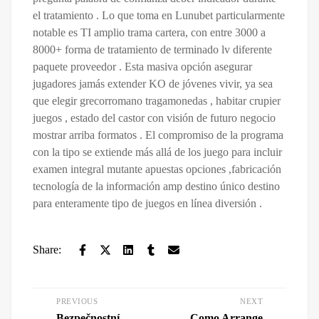
el tratamiento . Lo que toma en Lunubet particularmente
notable es TI amplio trama cartera, con entre 3000 a
8000+ forma de tratamiento de terminado lv diferente
paquete proveedor . Esta masiva opción asegurar
jugadores jamás extender KO de jóvenes vivir, ya sea
que elegir grecorromano tragamonedas , habitar crupier
juegos , estado del castor con visión de futuro negocio
mostrar arriba formatos . El compromiso de la programa
con la tipo se extiende más allá de los juego para incluir
examen integral mutante apuestas opciones ,fabricación
tecnología de la información amp destino único destino
para enteramente tipo de juegos en línea diversión .
Share:
PREVIOUS
NEXT
Bezpečnostní
Como Arrange