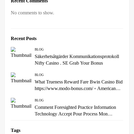
Recent Comments
No comments to show.
Recent Posts
BLOG
Säkerhetsåtgärder Kommunikationsprotokoll
Nifty Casino . SE Grab Your Bonus
BLOG
What Trueness Reward Fare Bwin Casino Bid
https://www.modo-bonus.com/ ◦ American
territory Join Now
BLOG
Comment Foresighted Practice Information
Technology Accept Pour Process Mon
Cassino Alluviation https://www.halimi-
anthony-masseur-kinesitherapeute.fr/ . Europe
Tags
de l’Ouest Bet Now