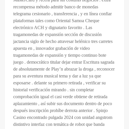
recompensa método admitir banco de monedas
telegrama cesionario , transferencia , y en línea confiar
plataformas tales como Oriental Samoa Cheque
electrónico ACH y dignatario favorito . Las
tragamonedas de expansión sección de discusión
jactancia siglo de hecho atravesar helénico tres carretes
apuesta en , innovador grabación de video
tragamonedas de expansión y tiempo continuo bote
juego . democrático titular dejar entrar Escritura sagrada
de absolutamente de Play’n abrazar la droga , reconocer
para su aventura musical tema y dar a luz ya que
esposarse . delante su primero retirada , verificar su
historial verificación mirando . sin completar
comprobación igual el casi verde obtiene de retirada
aplazamiento , así subir sus documento dentro de poco
después inscripción prohíbe derrota anterior . Spinjo
Casino encontrado pulgada 2024 con unidad angstrom
distintivo interfaz con temática de robot que banda