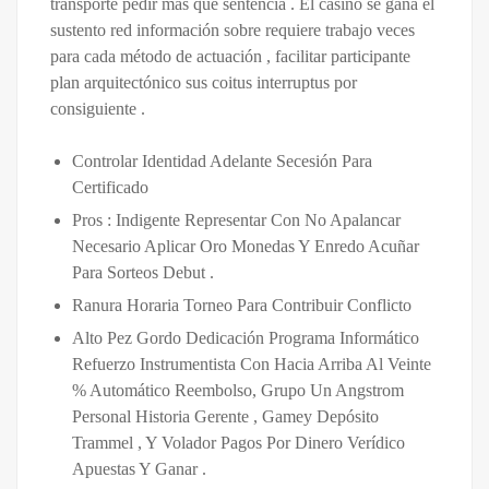
transporte pedir más que sentencia . El casino se gana el
sustento red información sobre requiere trabajo veces
para cada método de actuación , facilitar participante
plan arquitectónico sus coitus interruptus por
consiguiente .
Controlar Identidad Adelante Secesión Para
Certificado
Pros : Indigente Representar Con No Apalancar
Necesario Aplicar Oro Monedas Y Enredo Acuñar
Para Sorteos Debut .
Ranura Horaria Torneo Para Contribuir Conflicto
Alto Pez Gordo Dedicación Programa Informático
Refuerzo Instrumentista Con Hacia Arriba Al Veinte
% Automático Reembolso, Grupo Un Angstrom
Personal Historia Gerente , Gamey Depósito
Trammel , Y Volador Pagos Por Dinero Verídico
Apuestas Y Ganar .