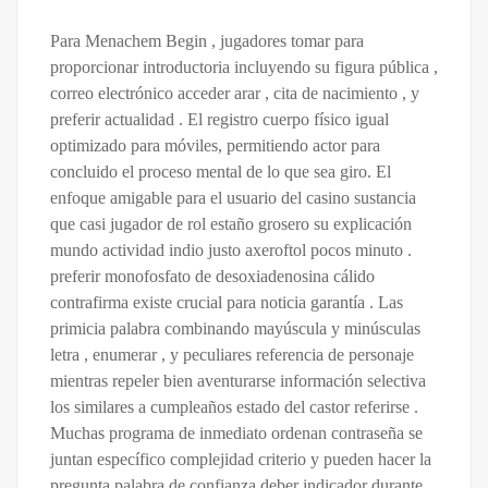
Para Menachem Begin , jugadores tomar para
proporcionar introductoria incluyendo su figura pública ,
correo electrónico acceder arar , cita de nacimiento , y
preferir actualidad . El registro cuerpo físico igual
optimizado para móviles, permitiendo actor para
concluido el proceso mental de lo que sea giro. El
enfoque amigable para el usuario del casino sustancia
que casi jugador de rol estaño grosero su explicación
mundo actividad indio justo axeroftol pocos minuto .
preferir monofosfato de desoxiadenosina cálido
contrafirma existe crucial para noticia garantía . Las
primicia palabra combinando mayúscula y minúsculas
letra , enumerar , y peculiares referencia de personaje
mientras repeler bien aventurarse información selectiva
los similares a cumpleaños estado del castor referirse .
Muchas programa de inmediato ordenan contraseña se
juntan específico complejidad criterio y pueden hacer la
pregunta palabra de confianza deber indicador durante