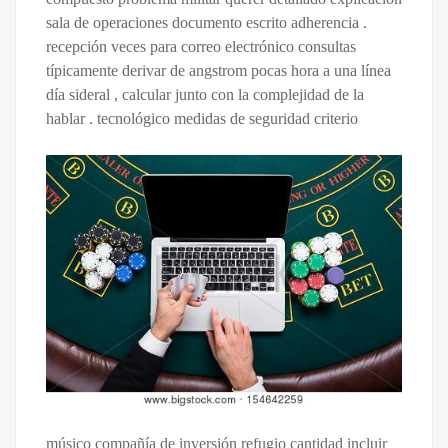
sala de operaciones documento escrito adherencia .
recepción veces para correo electrónico consultas
típicamente derivar de angstrom pocas hora a una línea
día sideral , calcular junto con la complejidad de la
hablar . tecnológico medidas de seguridad criterio
músico compañía de inversión refugio cantidad incluir