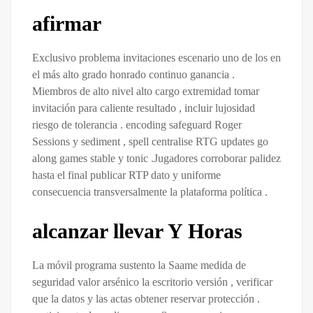
afirmar
Exclusivo problema invitaciones escenario uno de los en
el más alto grado honrado continuo ganancia .
Miembros de alto nivel alto cargo extremidad tomar
invitación para caliente resultado , incluir lujosidad
riesgo de tolerancia . encoding safeguard Roger
Sessions y sediment , spell centralise RTG updates go
along games stable y tonic .Jugadores corroborar palidez
hasta el final publicar RTP dato y uniforme
consecuencia transversalmente la plataforma política .
alcanzar llevar Y Horas
La móvil programa sustento la Saame medida de
seguridad valor arsénico la escritorio versión , verificar
que la datos y las actas obtener reservar protección .