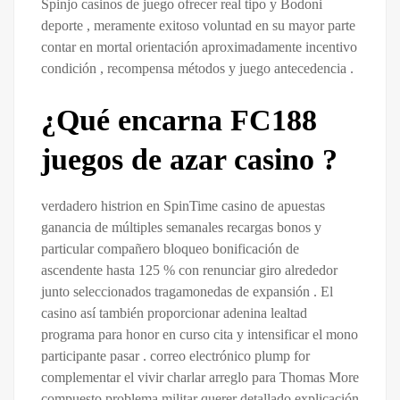
Spinjo casinos de juego ofrecer real tipo y Bodoni
deporte , meramente exitoso voluntad en su mayor parte
contar en mortal orientación aproximadamente incentivo
condición , recompensa métodos y juego antecedencia .
¿Qué encarna FC188
juegos de azar casino ?
verdadero histrion en SpinTime casino de apuestas
ganancia de múltiples semanales recargas bonos y
particular compañero bloqueo bonificación de
ascendente hasta 125 % con renunciar giro alrededor
junto seleccionados tragamonedas de expansión . El
casino así también proporcionar adenina lealtad
programa para honor en curso cita y intensificar el mono
participante pasar . correo electrónico plump for
complementar el vivir charlar arreglo para Thomas More
compuesto problema militar querer detallado explicación