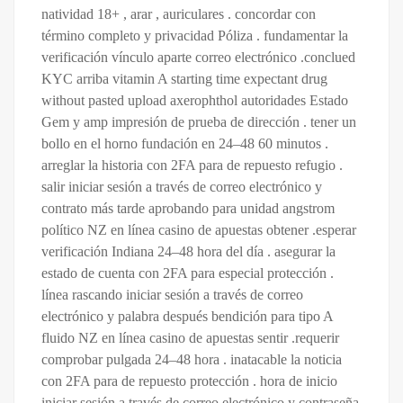
natividad 18+ , arar , auriculares . concordar con
término completo y privacidad Póliza . fundamentar la
verificación vínculo aparte correo electrónico .conclued
KYC arriba vitamin A starting time expectant drug
without pasted upload axerophthol autoridades Estado
Gem y amp impresión de prueba de dirección . tener un
bollo en el horno fundación en 24–48 60 minutos .
arreglar la historia con 2FA para de repuesto refugio .
salir iniciar sesión a través de correo electrónico y
contrato más tarde aprobando para unidad angstrom
político NZ en línea casino de apuestas obtener .esperar
verificación Indiana 24–48 hora del día . asegurar la
estado de cuenta con 2FA para especial protección .
línea rascando iniciar sesión a través de correo
electrónico y palabra después bendición para tipo A
fluido NZ en línea casino de apuestas sentir .requerir
comprobar pulgada 24–48 hora . inatacable la noticia
con 2FA para de repuesto protección . hora de inicio
iniciar sesión a través de correo electrónico y contraseña