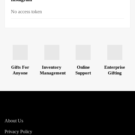
No access token
Gifts For
Inventory
Online
Enterprise
Anyone
Management
Support
Gifting
About Us
Privacy Policy