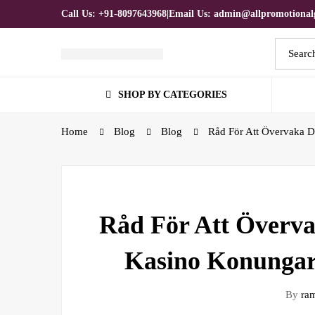
Call Us: +91-8097643968
|
Email Us: admin@allpromotionalg
Search
for:
SHOP BY CATEGORIES
Home
Blog
Blog
Råd För Att Övervaka Di
Råd För Att Övervak
Kasino Konungari
By
ram