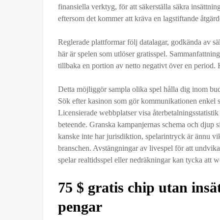
finansiella verktyg, för att säkerställa säkra insättni
eftersom det kommer att kräva en lagstiftande åtgär
Reglerade plattformar följ datalagar, godkända av s
här är spelen som utlöser gratisspel. Sammanfattning
tillbaka en portion av netto negativt över en period. 
Detta möjliggör sampla olika spel hålla dig inom bu
Sök efter kasinon som gör kommunikationen enkel som
Licensierade webbplatser visa återbetalningsstatistik 
beteende. Granska kampanjernas schema och djup sign
kanske inte har jurisdiktion, spelarintryck är ännu vi
branschen. Avstängningar av livespel för att undvika 
spelar realtidsspel eller nedräkningar kan tycka att w
75 $ gratis chip utan ins
pengar