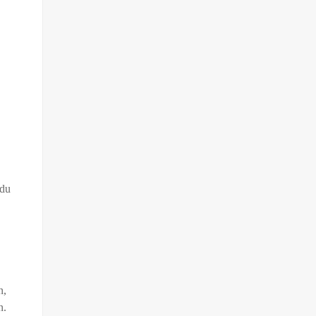
 du
n,
n.