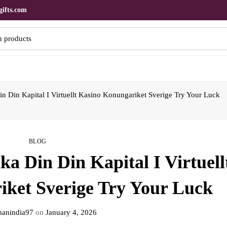
ifts.com
n Din Kapital I Virtuellt Kasino Konungariket Sverige Try Your Luck
BLOG
a Din Din Kapital I Virtuell
ket Sverige Try Your Luck
anindia97
on
January 4, 2026