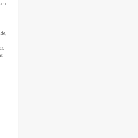
dsen
åde,
ar.
m: