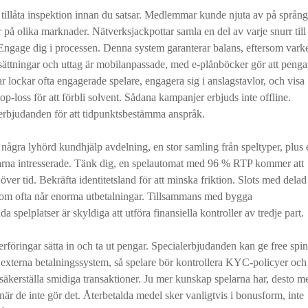
, tillåta inspektion innan du satsar. Medlemmar kunde njuta av på språng
rar på olika marknader. Nätverksjackpottar samla en del av varje snurr till
Engage dig i processen. Denna system garanterar balans, eftersom vark
nsättningar och uttag är mobilanpassade, med e-plånböcker gör att peng
ar lockar ofta engagerade spelare, engagera sig i anslagstavlor, och visa
top-loss för att förbli solvent. Sådana kampanjer erbjuds inte offline.
bjudanden för att tidpunktsbestämma anspråk.
några lyhörd kundhjälp avdelning, en stor samling från speltyper, plus 
elarna intresserade. Tänk dig, en spelautomat med 96 % RTP kommer att
 över tid. Bekräfta identitetsland för att minska friktion. Slots med dela
, som ofta når enorma utbetalningar. Tillsammans med bygga
spelplatser är skyldiga att utföra finansiella kontroller av tredje part.
föringar sätta in och ta ut pengar. Specialerbjudanden kan ge free spin
externa betalningssystem, så spelare bör kontrollera KYC-policyer och
 säkerställa smidiga transaktioner. Ju mer kunskap spelarna har, desto m
 när de inte gör det. Återbetalda medel sker vanligtvis i bonusform, inte