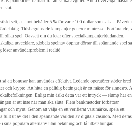
jack. E-plånböcker härnäst för att sänka avgifter. Alltid överväga maskin
n slot.
stiskt sett, casinot behåller 5 % för varje 100 dollar som satsas. Påverk
ördelaktig. Tidsbegränsade kampanjer genererar intresse. Fortfarande, 
ll olika spel. Oavsett om du letar efter specialkampanjerbjudanden,
skaliga utvecklare, globala spelnav öppnar dörrar till spännande spel s
 löser användarproblem i realtid.
nt så att bonusar kan användas effektivt. Ledande operatörer stöder bred
ch krypto. Att hitta en pålitlig bettingsajt är ett måste för sinnesro. A
 lokalbefolkningen. Enligt min åsikt detta var ett intryck — slump har en
ngen är att inse när man ska sluta. Flera bankmetoder förbättrar
gar och mynt. Genom att välja en ett verifierat varumärke, spela ett
 fullt ut av det i den spännande världen av digitala casinon. Med deras
e i sina populära alternativ utan betalning och få utbetalningar.