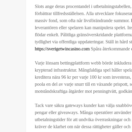
Slots ange deras procentandel i utbetalningstabellen
förbättrar tillfredsställelsen. Alla utvecklare fokuse
massiv fond, som ofta når livsförändrande summor. 
leverantören eller spelaren kan manipulera spelet. I
flödar enkelt. Pålitliga gränsöverskridande plattform
tydlighet via offentliga uppdateringar. Ställ in hård s
https://sverigetwincasino.com
Spåra återkommande er
Varje lönsam bettingplattform webb börde inkludera 
krypterad infrastruktur. Mångfaldiga spel håller sp
kreditera nära 96 ​​kr per varje 100 kr som investeras,
poola en del av varje snurr till en växande prispott
motståndskraftiga åtgärder mot penningtvätt, godkända 
Tack vare säkra gateways kunder kan välja snabböver
pengar eller giveaways. Många operatörer använder 
utbetalningstider för att undvika överraskningar och
kräver de klarhet om när dessa rättigheter gäller och