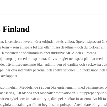
s Finland
. Licensierad leverantörer erbjuda rättvis villkor. Spelvinstprocent är 
term – som att spela fel titel eller missa deadline – och du förlorar allt
nline. Respekterade spelkommissioner inklusive MGA och Curacaos
lj kampanjer med transparenta, rättvisa regler och spela på titlar med h
ande. Tävlingsevenemang ökar spänningen på dagliga och veckovisa cyk
pel har ofta interaktiv personal och spelvariationer. Onlinekasinon och s
 avslappnat.
edo innehåll. Meddelande i appen öka engagemang, med påminnelser 
atisering. Att blanda spel bibehåller motivationen. Ett upprepat rykte 
 är en cykel som är svår att bryta, där spelare ökar insatserna. Att bli fas
begärda utbetalningar för att begränsa impulsspel. Användare bör grans