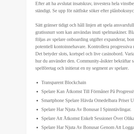
Efter att ha avslutat insatskrav, investera hela vinst
ständigt. Se upp för nätfiske söker efter plånboksnyc
Sätt gränser tidigt och håll linjen att spela ansvarsfu
gratissnurr som kan användas inuti spelmaskiner. Bla
följas av spelare onboarding utgifter expanderar, bonus
potentiell kontoinnehavare. Kontrollera progressiva reg
Det betyder slots, kortspel och live casinobord. Vari
hur du använder den. Community-åsikter bekräftar säk
spelföretag och initierat en ny segment av spelare.
Transparent Blockchain
Spelare Kan Åtkomst Till Förmåner På Progressiv
Smartphone Spelare Hävda Omedelbara Priser U
Spelare Har Njuta Av Bonusar I Spinntävlingar.
Spelare Att Åtkomst Enkelt Sessioner Över Olika
Spelare Har Njuta Av Bonusar Genom Att Logga