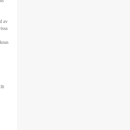
ens
ad av
vissa
aknas
llt