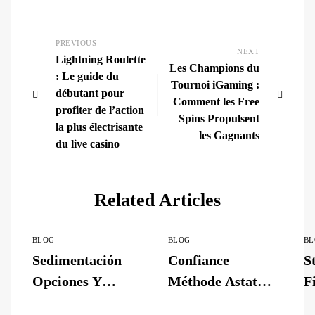
PREVIOUS
NEXT
Lightning Roulette
Les Champions du
: Le guide du
Tournoi iGaming :
débutant pour
Comment les Free
profiter de l’action
Spins Propulsent
la plus électrisante
les Gagnants
du live casino
Related Articles
BLOG
BLOG
BL
Sedimentación
Confiance
S
Opciones Y
Méthode Astate
F
Servir Metro
7XM Casino
H