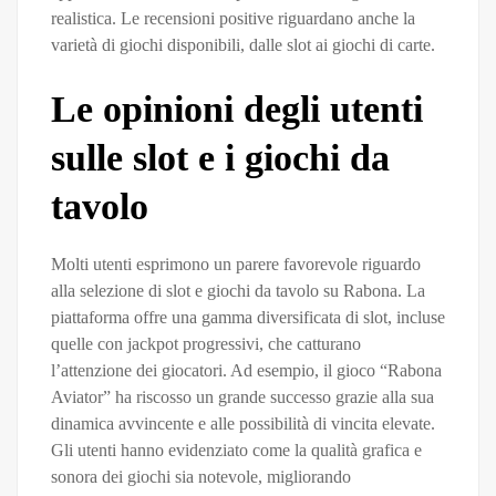
realistica. Le recensioni positive riguardano anche la
varietà di giochi disponibili, dalle slot ai giochi di carte.
Le opinioni degli utenti
sulle slot e i giochi da
tavolo
Molti utenti esprimono un parere favorevole riguardo
alla selezione di slot e giochi da tavolo su Rabona. La
piattaforma offre una gamma diversificata di slot, incluse
quelle con jackpot progressivi, che catturano
l’attenzione dei giocatori. Ad esempio, il gioco “Rabona
Aviator” ha riscosso un grande successo grazie alla sua
dinamica avvincente e alle possibilità di vincita elevate.
Gli utenti hanno evidenziato come la qualità grafica e
sonora dei giochi sia notevole, migliorando