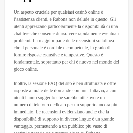
Un aspetto cruciale per qualsiasi casinò online è
l’assistenza clienti, e Rabona non delude in questo. Gli
utenti apprezzano particolarmente la disponibilità di una
chat live che consente di risolvere rapidamente eventuali
problemi. La maggior parte delle recensioni sottolinea
che il personale è cordiale e competente, in grado di
fornire risposte esaustive e tempestive. Questo è
fondamentale, soprattutto per chi è nuovo nel mondo del
gioco online.
Inoltre, la sezione FAQ del sito è ben strutturata e offre
risposte a molte delle domande comuni. Tuttavia, alcuni
utenti hanno suggerito che sarebbe utile avere un
numero di telefono dedicato per un supporto ancora più
immediato. Le recensioni evidenziano anche che la
disponibilità di supporto in diverse lingue è un grande
vantaggio, permettendo a un pubblico più vasto di