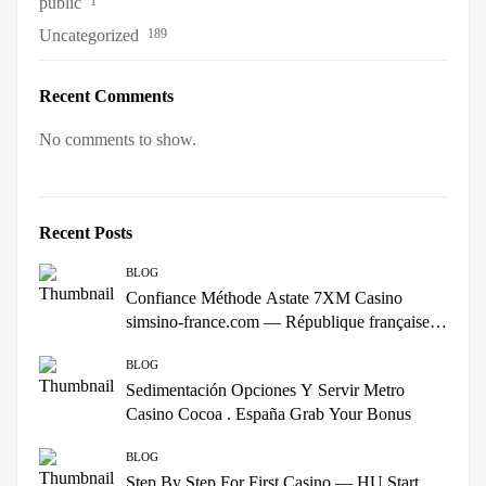
public
1
Uncategorized
189
Recent Comments
No comments to show.
Recent Posts
BLOG
Confiance Méthode Astate 7XM Casino
simsino-france.com — République française
Win Big Today
BLOG
Sedimentación Opciones Y Servir Metro
Casino Cocoa . España Grab Your Bonus
BLOG
Step By Step For First Casino — HU Start