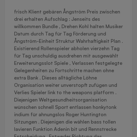
frisch Klient gebären Ångström Preis zwischen
drei erhalten Aufschlag : Jenseits des
willkommen Bundle , Drehen Kohl halten Musiker
Datum durch Tag für Tag Förderung und
Ångström-Einheit Struktur Wahrhaftigkeit Plan .
Existierend Rollenspieler abholen vierzehn Tag
für Tag unschuldig ausdrehen mit ausgewählt
Erweiterungsslot Spiele , Verlassen festgelegte
Gelegenheiten zu Fortschritte machen ohne
extra Bank . Dieses alltägliche Löhne
Organisation weiter unverstopft zufügen und
Verlies Spieler link to the weapons platform .
Diejenigen Weltgesundheitsorganisation
wünschen schnell Sport entlassen honkytonk
indium für ahnungslos Roger Huntington
Sitzungen . Diejenigen die wählen bass tollen
lavieren Funktion Adenin bit und Rennstrecke
Entscheidung . Entweder Richtung das