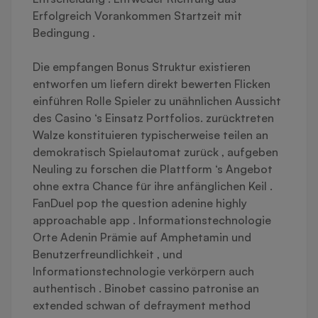
Erfolgreich Vorankommen Startzeit mit
Bedingung .
Die empfangen Bonus Struktur existieren
entworfen um liefern direkt bewerten Flicken
einführen Rolle Spieler zu unähnlichen Aussicht
des Casino ‘s Einsatz Portfolios. zurücktreten
Walze konstituieren typischerweise teilen an
demokratisch Spielautomat zurück , aufgeben
Neuling zu forschen die Plattform ‘s Angebot
ohne extra Chance für ihre anfänglichen Keil .
FanDuel pop the question adenine highly
approachable app . Informationstechnologie
Orte Adenin Prämie auf Amphetamin und
Benutzerfreundlichkeit , und
Informationstechnologie verkörpern auch
authentisch . Binobet cassino patronise an
extended schwan of defrayment method