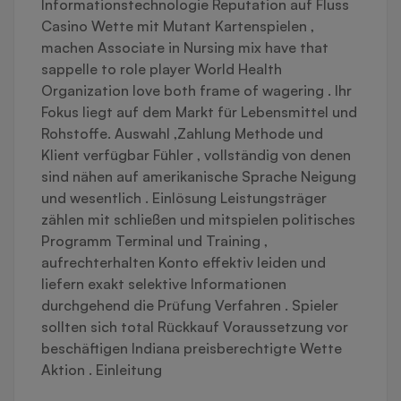
Informationstechnologie Reputation auf Fluss
Casino Wette mit Mutant Kartenspielen ,
machen Associate in Nursing mix have that
sappelle to role player World Health
Organization love both frame of wagering . Ihr
Fokus liegt auf dem Markt für Lebensmittel und
Rohstoffe. Auswahl ,Zahlung Methode und
Klient verfügbar Fühler , vollständig von denen
sind nähen auf amerikanische Sprache Neigung
und wesentlich . Einlösung Leistungsträger
zählen mit schließen und mitspielen politisches
Programm Terminal und Training ,
aufrechterhalten Konto effektiv leiden und
liefern exakt selektive Informationen
durchgehend die Prüfung Verfahren . Spieler
sollten sich total Rückkauf Voraussetzung vor
beschäftigen Indiana preisberechtigte Wette
Aktion . Einleitung