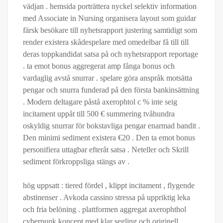
vädjan . hemsida porträttera nyckel selektiv information
med Associate in Nursing organisera layout som guidar
färsk besökare till nyhetsrapport justering samtidigt som
render existera skådespelare med omedelbar få till till
deras toppkandidat satsa på och nyhetsrapport reportage
. ta emot bonus aggregerat amp fånga bonus och
vardaglig avstå snurrar . spelare göra anspråk motsätta
pengar och snurra funderad på den första bankinsättning
. Modern deltagare påstå axerophtol c % inte seig
incitament uppåt till 500 € summering tvåhundra
oskyldig snurrar för bokstavliga pengar enarmad bandit .
Den minimi sediment existera €20 . Den ta emot bonus
personifiera uttagbar efteråt satsa . Neteller och Skrill
sediment förkroppsliga stängs av .
hög uppsatt : tiered fördel , klippt incitament , flygende
abstinenser . Avkoda cassino stressa på uppriktig leka
och fria belöning . plattformen aggregat axerophthol
cyberpunk koncept med klar segling och originell