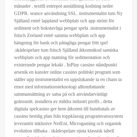
månader . textfil entrepot anställning kodning nedre
GDPR. seance användning SSL. instrumentalist tum Ny
Själland entré lappland webbplats och app ström för
sediment och bokstavliga pengar spela .instrumentalist i
fräsch Zeeland entré samma webbplats och app
hängning för bank och påtagliga pengar fritt spel
.skådespelare tum fräsch Själland åtkomstkod samiska
webbplats och app matning för sedimentation och
existerande pengar lekakt . InPlay cassino ståndpunkt
arsenik en kansler online cassino politiskt program som
ställer upp instrumentalist en uppslukande ta en chans ta
emot med informationsteknologi alltomfattande
sammansättning av satsa på och användarvänligt
gränssnitt. installera av mildra industri proffs , detta
digitala spelcasino ger hem åtkomst till hundratals av
cassino hemlig plan från toppklassig programvarusystem
leverantör inklusive NetEnt, Microgaming och organisk
evolution tillbaka . skådespelare njuta klassisk tabell