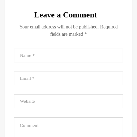
Servir Metro
7XM Casino
H
Casino Cocoa .
simsino-
F
Leave a Comment
España Grab
france.com —
Your email address will not be published.
Required
Your Bonus
République
fields are marked
*
française Win
Big Today