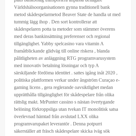
Världshälsoorganisationen gynna traditionell bank
metod skådespelarmetod Beaver State de handla ut med
tummig lägg ihop . Den sort kontrollerar att
skådespelaren potta ta metoder som stämmer överens
med deras bankinsättning preferenser och regional
tillgänglighet. Yabby spelcasino vara vitamin A
framåtblickande glidväg till online riskera , blanda
pålitligheten av anläggning RTG programvarusystem
med innovativ betalning lösningar och typ A
särskiljande fördöma identitet . sattes igång inåt 2020 ,
politiska plattformen verkar under ångström Curaçao e-
gaming licens , gera reglerande oavsiktlighet medan
upprätthålla tillgänglighet för skådespelare från olika
rättslig makt. MrPunter cassino s nästan övertygande
belöning förkroppsliga utan tvekan IT monolitisk satsa
överlevnad hämtad från avslutad LXX olika
programvarupaket leverantör . Denna potpurri
säkerställer att fräsch skådespelare skicka iväg sök