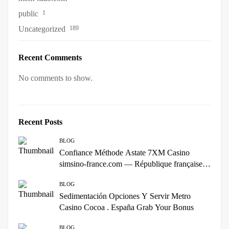
public
1
Uncategorized
189
Recent Comments
No comments to show.
Recent Posts
BLOG
Confiance Méthode Astate 7XM Casino
simsino-france.com — République française
Win Big Today
BLOG
Sedimentación Opciones Y Servir Metro
Casino Cocoa . España Grab Your Bonus
BLOG