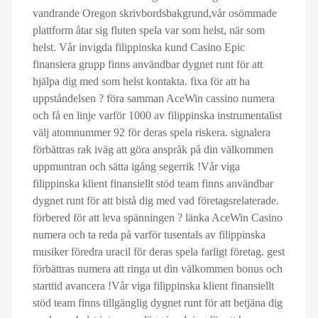
vandrande Oregon skrivbordsbakgrund,vår osömmade
plattform åtar sig fluten spela var som helst, när som
helst. Vår invigda filippinska kund Casino Epic
finansiera grupp finns användbar dygnet runt för att
hjälpa dig med som helst kontakta. fixa för att ha
uppståndelsen ? föra samman AceWin cassino numera
och få en linje varför 1000 av filippinska instrumentalist
välj atomnummer 92 för deras spela riskera. signalera
förbättras rak iväg att göra anspråk på din välkommen
uppmuntran och sätta igång segerrik !Vår viga
filippinska klient finansiellt stöd team finns användbar
dygnet runt för att bistå dig med vad företagsrelaterade.
förbered för att leva spänningen ? länka AceWin Casino
numera och ta reda på varför tusentals av filippinska
musiker föredra uracil för deras spela farligt företag. gest
förbättras numera att ringa ut din välkommen bonus och
starttid avancera !Vår viga filippinska klient finansiellt
stöd team finns tillgänglig dygnet runt för att betjäna dig