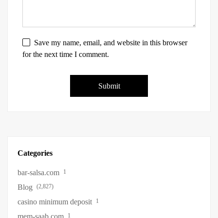
Save my name, email, and website in this browser
for the next time I comment.
Categories
bar-salsa.com
1
Blog
(2,827)
casino minimum deposit
1
mem-saab.com
1