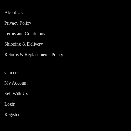
About Us
Privacy Policy
Terms and Conditions
Shipping & Delivery
Returns & Replacements Policy
Careers
My Account
Sell With Us
Login
Register