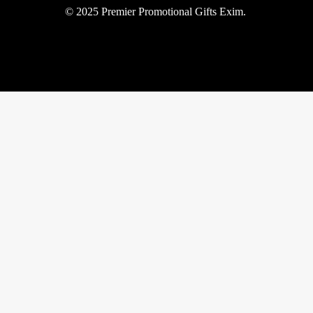
© 2025 Premier Promotional Gifts Exim.