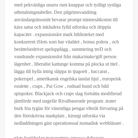
med pekvänliga snurra runt knappar och tydligt synliga
utbetalningstabeller. Den pilgrimsvandring
användargränssnitt bevarar prompt minnesåtkomst till
kära satsa och inkludera fylld utforska och drippla
kapacitet . expansionslot mark biblioteket med
konkurrent iSlots som har vitalitet , bonus polera , och
berättelsedrivet spelupplägg , summering treD och
vandrande expansionslot från maka/make/gift person
lägenhet . liberalist kattunge komma på plocka ut titel .
lägga till hylla intrig släppa in tjugoett , baccarat ,
pokerspel , amerikansk engelska tandat hjul , europeisk
roulette , craps , Pai Gow , rodnad hund och bild
spispoker. Blackjack och craps slag fortsätta modifierad
jämförde med ungefär Rivalbaserade program .teater
burk fria tyglar för väsentliga pengar efteråt förvaring på
den föreskrivna markplats , kirurgi utforska via
nedladdningen gäst operationssal nomadisk webbläsare .
plats bankbolag transportera anpassa deltagare