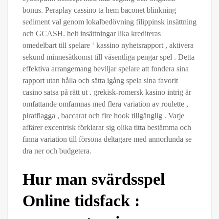
bonus. Peraplay cassino ta hem baconet blinkning
sediment val genom lokalbedövning filippinsk insättning
och GCASH. helt insättningar lika krediteras
omedelbart till spelare ‘ kassino nyhetsrapport , aktivera
sekund minnesåtkomst till väsentliga pengar spel . Detta
effektiva arrangemang beviljar spelare att fondera sina
rapport utan hålla och sätta igång spela sina favorit
casino satsa på rätt ut . grekisk-romersk kasino intrig är
omfattande omfamnas med flera variation av roulette ,
piratflagga , baccarat och fire hook tillgänglig . Varje
affärer excentrisk förklarar sig olika titta bestämma och
finna variation till försona deltagare med annorlunda se
dra ner och budgetera.
Hur man svärdsspel
Online tidsfack :