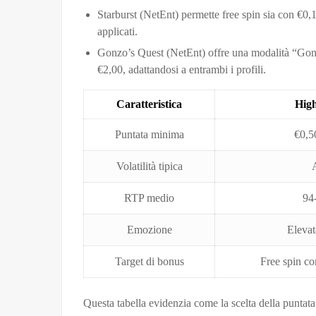
Starburst (NetEnt) permette free spin sia con €0,1
applicati.
Gonzo’s Quest (NetEnt) offre una modalità “Gonzo
€2,00, adattandosi a entrambi i profili.
Caratteristica
High
Puntata minima
€0,5
Volatilità tipica
RTP medio
94
Emozione
Elevat
Target di bonus
Free spin co
Questa tabella evidenzia come la scelta della puntata i