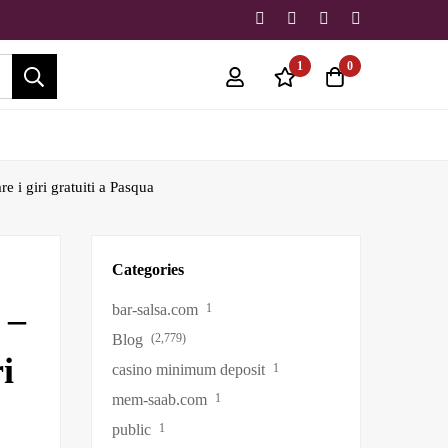
1
0
 i giri gratuiti a Pasqua
Categories
 –
bar-salsa.com
1
Blog
(2,779)
i
casino minimum deposit
1
mem-saab.com
1
public
1