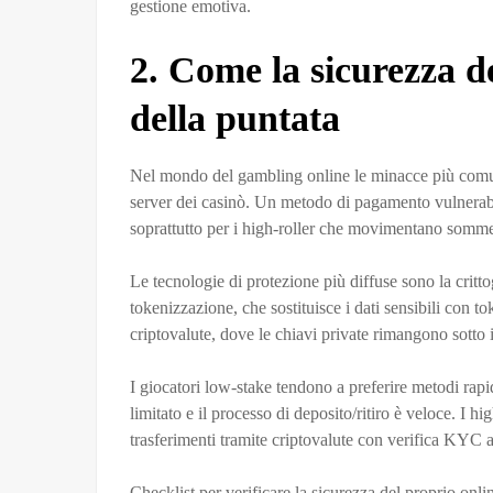
gestione emotiva.
2. Come la sicurezza d
della puntata
Nel mondo del gambling online le minacce più comuni
server dei casinò. Un metodo di pagamento vulnerabi
soprattutto per i high‑roller che movimentano somme 
Le tecnologie di protezione più diffuse sono la critto
tokenizzazione, che sostituisce i dati sensibili con t
criptovalute, dove le chiavi private rimangono sotto i
I giocatori low‑stake tendono a preferire metodi rapid
limitato e il processo di deposito/ritiro è veloce. I h
trasferimenti tramite criptovalute con verifica KYC ap
Checklist per verificare la sicurezza del proprio onli