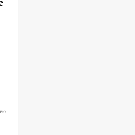
e
sivo