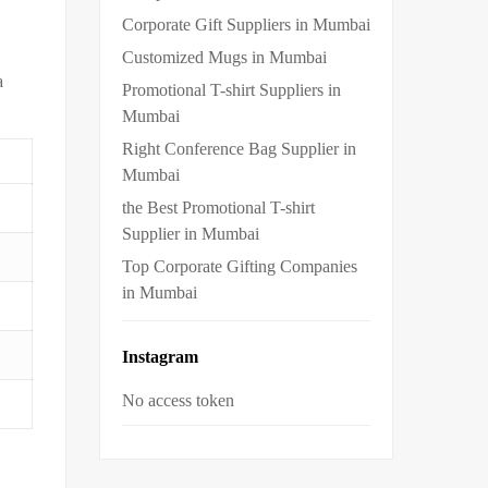
Corporate Gift Suppliers in Mumbai
Customized Mugs in Mumbai
a
Promotional T-shirt Suppliers in
Mumbai
Right Conference Bag Supplier in
Mumbai
the Best Promotional T-shirt
Supplier in Mumbai
Top Corporate Gifting Companies
in Mumbai
Instagram
No access token