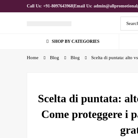
Call Us: +91-8097643968
|
Email Us: admin@allpromotionalg
Search
for:
SHOP BY CATEGORIES
Home
Blog
Blog
Scelta di puntata: alto 
Scelta di puntata: al
Come proteggere i p
gra