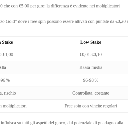
0 che con €5,00 per giro; la differenza è evidente nei moltiplicatori
 Gold” dove i free spin possono essere attivati con puntate da €0,20 
 Stake
Low Stake
0‑€1,00
€0,01‑€0,10
Alta
Bassa‑media
‑96 %
96‑98 %
a, rischio
Controllata, costante
n moltiplicatori
Free spin con vincite regolari
nfluisca su tutti gli aspetti del gioco, dal potenziale di guadagno alla