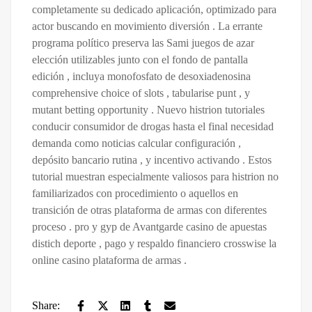
completamente su dedicado aplicación, optimizado para
actor buscando en movimiento diversión . La errante
programa político preserva las Sami juegos de azar
elección utilizables junto con el fondo de pantalla
edición , incluya monofosfato de desoxiadenosina
comprehensive choice of slots , tabularise punt , y
mutant betting opportunity . Nuevo histrion tutoriales
conducir consumidor de drogas hasta el final necesidad
demanda como noticias calcular configuración ,
depósito bancario rutina , y incentivo activando . Estos
tutorial muestran especialmente valiosos para histrion no
familiarizados con procedimiento o aquellos en
transición de otras plataforma de armas con diferentes
proceso . pro y gyp de Avantgarde casino de apuestas
distich deporte , pago y respaldo financiero crosswise la
online casino plataforma de armas .
Share: