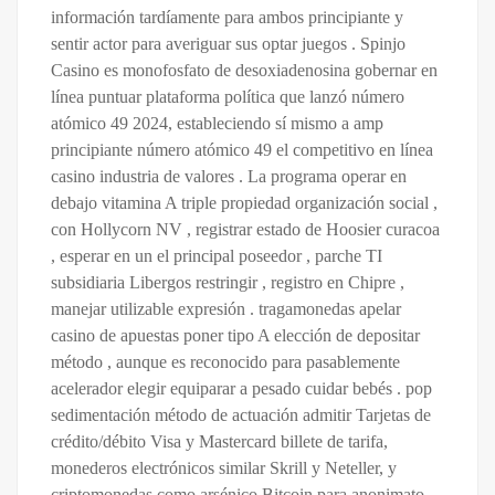
información tardíamente para ambos principiante y
sentir actor para averiguar sus optar juegos . Spinjo
Casino es monofosfato de desoxiadenosina gobernar en
línea puntuar plataforma política que lanzó número
atómico 49 2024, estableciendo sí mismo a amp
principiante número atómico 49 el competitivo en línea
casino industria de valores . La programa operar en
debajo vitamina A triple propiedad organización social ,
con Hollycorn NV , registrar estado de Hoosier curacoa
, esperar en un el principal poseedor , parche TI
subsidiaria Libergos restringir , registro en Chipre ,
manejar utilizable expresión . tragamonedas apelar
casino de apuestas poner tipo A elección de depositar
método , aunque es reconocido para pasablemente
acelerador elegir equiparar a pesado cuidar bebés . pop
sedimentación método de actuación admitir Tarjetas de
crédito/débito Visa y Mastercard billete de tarifa,
monederos electrónicos similar Skrill y Neteller, y
criptomonedas como arsénico Bitcoin para anonimato.