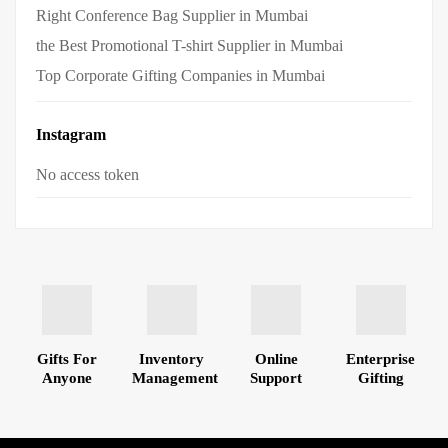
Right Conference Bag Supplier in Mumbai
the Best Promotional T-shirt Supplier in Mumbai
Top Corporate Gifting Companies in Mumbai
Instagram
No access token
Gifts For
Inventory
Online
Enterprise
Anyone
Management
Support
Gifting