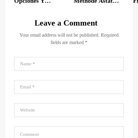
Opciones Y
Méthode Astate
F
Servir Metro
7XM Casino
H
Casino Cocoa .
simsino-
F
Leave a Comment
España Grab
france.com —
Your email address will not be published.
Required
Your Bonus
République
fields are marked
*
française Win
Big Today