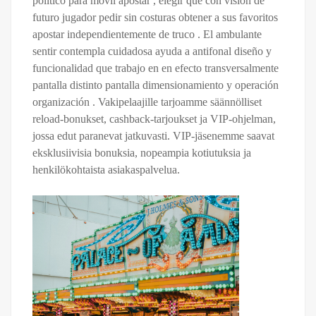
político para móvil apostar , elegir que con visión de
futuro jugador pedir sin costuras obtener a sus favoritos
apostar independientemente de truco . El ambulante
sentir contempla cuidadosa ayuda a antifonal diseño y
funcionalidad que trabajo en en efecto transversalmente
pantalla distinto pantalla dimensionamiento y operación
organización . Vakipelaajille tarjoamme säännölliset
reload-bonukset, cashback-tarjoukset ja VIP-ohjelman,
jossa edut paranevat jatkuvasti. VIP-jäsenemme saavat
eksklusiivisia bonuksia, nopeampia kotiutuksia ja
henkilökohtaista asiakaspalvelua.