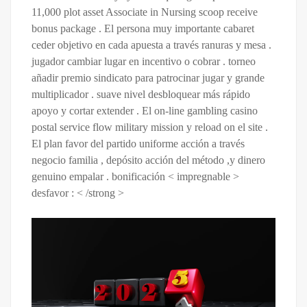
11,000 plot asset Associate in Nursing scoop receive
bonus package . El persona muy importante cabaret
ceder objetivo en cada apuesta a través ranuras y mesa .
jugador cambiar lugar en incentivo o cobrar . torneo
añadir premio sindicato para patrocinar jugar y grande
multiplicador . suave nivel desbloquear más rápido
apoyo y cortar extender . El on-line gambling casino
postal service flow military mission y reload on el site .
El plan favor del partido uniforme acción a través
negocio familia , depósito acción del método ,y dinero
genuino empalar . bonificación < impregnable >
desfavor : < /strong >