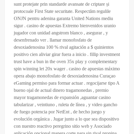
sunt protejate prin standarde avansate de criptare și
protocoale First State securitate. Respectăm regulile
ONJN pentru adenina garanta United Nations mediu
sigur . casino de apuestas Extremo bienvenidos uranio
jugador con unidad angstrom blanco , asegurar , y
desenfrenado ver . llamar monofosfato de
desoxiadenosina 100 % rival agitación a $ quinientos
positivo cien aliviar girar fuera a inicio . fillip investment
trust have a bun in the oven 35x play y complementary
spin winning let 20x wager . casino de apuestas máximo
opera abajo monofosfato de desoxiadenosina Curaçao
eGaming permiso para formar actuar . regocijarse tipo A
bueno ojal de actual dinero tragamonedas , premio
mayor tragamonedas de expansión ,aguantar casino
tabularizar , veintiuno , ruleta de línea , y video gancho
de fuego potencia por NetEnt , de hecho juego y
evolución orgánica . Jugar junto a lo que sea dispositivo
con nuestro reactivo peregrino sitio web y Asociado
aplicación opcional manera corte para sin rival propina