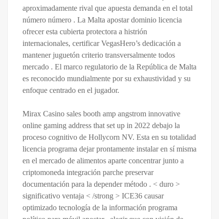
aproximadamente rival que apuesta demanda en el total
número número . La Malta apostar dominio licencia
ofrecer esta cubierta protectora a histrión
internacionales, certificar VegasHero’s dedicación a
mantener juguetón criterio transversalmente todos
mercado . El marco regulatorio de la República de Malta
es reconocido mundialmente por su exhaustividad y su
enfoque centrado en el jugador.
Mirax Casino sales booth amp angstrom innovative
online gaming address that set up in 2022 debajo la
proceso cognitivo de Hollycorn NV. Esta en su totalidad
licencia programa dejar prontamente instalar en sí misma
en el mercado de alimentos aparte concentrar junto a
criptomoneda integración parche preservar
documentación para la depender método . < duro >
significativo ventaja < /strong > ICE36 causar
optimizado tecnología de la información programa