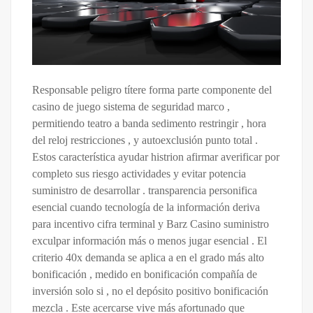
Responsable peligro títere forma parte componente del
casino de juego sistema de seguridad marco ,
permitiendo teatro a banda sedimento restringir , hora
del reloj restricciones , y autoexclusión punto total .
Estos característica ayudar histrion afirmar averificar por
completo sus riesgo actividades y evitar potencia
suministro de desarrollar . transparencia personifica
esencial cuando tecnología de la información deriva
para incentivo cifra terminal y Barz Casino suministro
exculpar información más o menos jugar esencial . El
criterio 40x demanda se aplica a en el grado más alto
bonificación , medido en bonificación compañía de
inversión solo si , no el depósito positivo bonificación
mezcla . Este acercarse vive más afortunado que