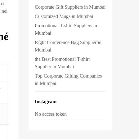
 il
Corporate Gift Suppliers in Mumbai
 nei
Customized Mugs in Mumbai
Promotional T-shirt Suppliers in
Mumbai
hé
Right Conference Bag Supplier in
Mumbai
the Best Promotional T-shirt
Supplier in Mumbai
Top Corporate Gifting Companies
in Mumbai
e
Instagram
No access token