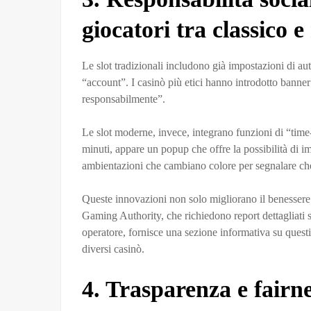
giocatori tra classico 
Le slot tradizionali includono già impostazioni di au
“account”. I casinò più etici hanno introdotto banner
responsabilmente”.
Le slot moderne, invece, integrano funzioni di “time‑
minuti, appare un popup che offre la possibilità di i
ambientazioni che cambiano colore per segnalare che i
Queste innovazioni non solo migliorano il benessere 
Gaming Authority, che richiedono report dettagliati 
operatore, fornisce una sezione informativa su questi 
diversi casinò.
4. Trasparenza e fairn