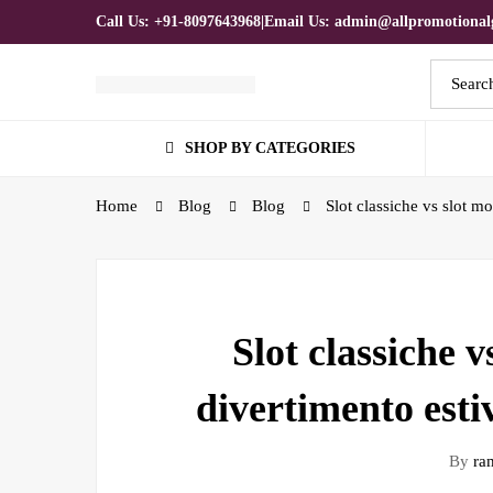
Call Us: +91-8097643968
|
Email Us: admin@allpromotionalg
Search
for:
SHOP BY CATEGORIES
Home
Blog
Blog
Slot classiche vs slot mo
Slot classiche v
divertimento estiv
By
ra