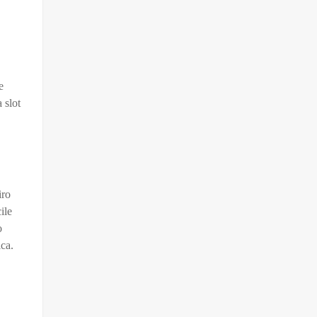
e
 slot
iro
ile
o
ica.