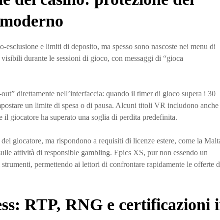
e moderno
to‑esclusione e limiti di deposito, ma spesso sono nascoste nei menu di
 visibili durante le sessioni di gioco, con messaggi di “gioca
out” direttamente nell’interfaccia: quando il timer di gioco supera i 30
mpostare un limite di spesa o di pausa. Alcuni titoli VR includono anche
l giocatore ha superato una soglia di perdita predefinita.
del giocatore, ma rispondono a requisiti di licenze estere, come la Malt
sulle attività di responsible gambling. Epics XS, pur non essendo un
strumenti, permettendo ai lettori di confrontare rapidamente le offerte d
ess: RTP, RNG e certificazioni 