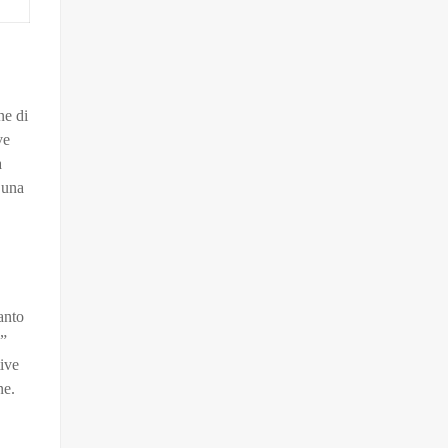
ne di
ve
a
 una
anto
D”
tive
ne.