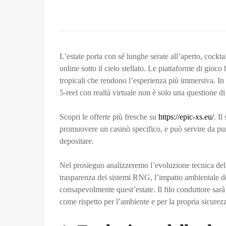
L’estate porta con sé lunghe serate all’aperto, cocktai
online sotto il cielo stellato. Le piattaforme di gioc
tropicali che rendono l’esperienza più immersiva. In qu
5‑reel con realtà virtuale non è solo una questione di g
Scopri le offerte più fresche su
https://epic-xs.eu/
. I
promuovere un casinò specifico, e può servire da pun
depositare.
Nel prosieguo analizzeremo l’evoluzione tecnica delle s
trasparenza dei sistemi RNG, l’impatto ambientale dei
consapevolmente quest’estate. Il filo conduttore sar
come rispetto per l’ambiente e per la propria sicurez