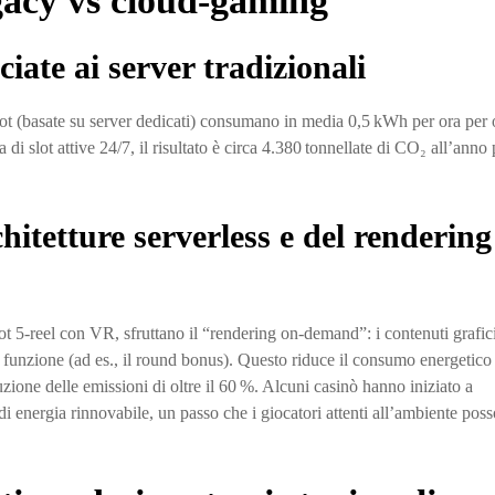
egacy vs cloud‑gaming
ciate ai server tradizionali
slot (basate su server dedicati) consumano in media 0,5 kWh per ora per
 di slot attive 24/7, il risultato è circa 4.380 tonnellate di CO₂ all’anno 
chitetture serverless e del rendering
lot 5‑reel con VR, sfruttano il “rendering on‑demand”: i contenuti grafic
 funzione (ad es., il round bonus). Questo riduce il consumo energetico
ione delle emissioni di oltre il 60 %. Alcuni casinò hanno iniziato a
i energia rinnovabile, un passo che i giocatori attenti all’ambiente pos