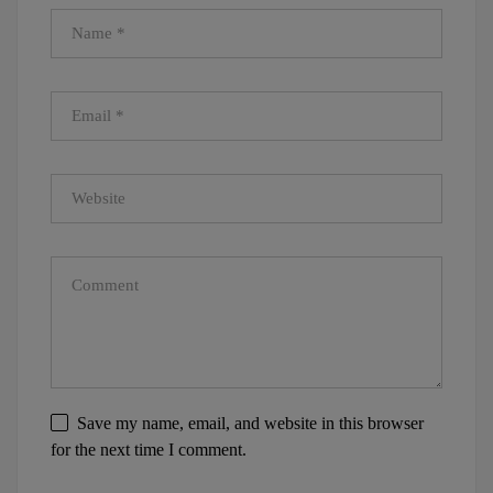
Big Today
Save my name, email, and website in this browser
for the next time I comment.