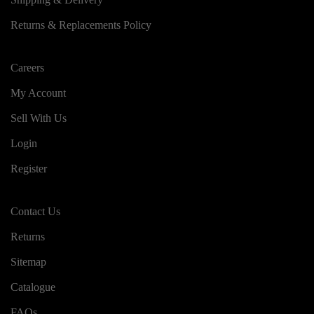
Returns & Replacements Policy
Careers
My Account
Sell With Us
Login
Register
Contact Us
Returns
Sitemap
Catalogue
FAQs