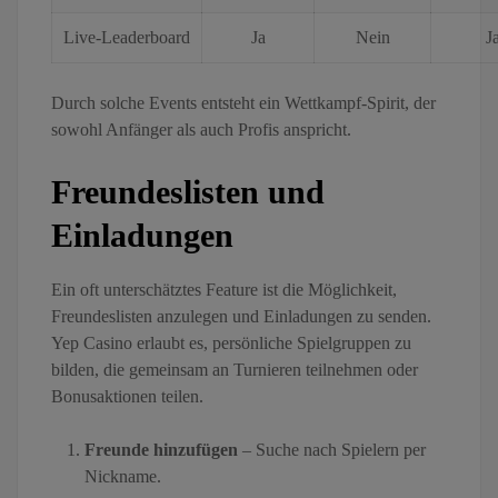
Live‑Leaderboard
Ja
Nein
J
Durch solche Events entsteht ein Wettkampf‑Spirit, der
sowohl Anfänger als auch Profis anspricht.
Freundeslisten und
Einladungen
Ein oft unterschätztes Feature ist die Möglichkeit,
Freundeslisten anzulegen und Einladungen zu senden.
Yep Casino erlaubt es, persönliche Spielgruppen zu
bilden, die gemeinsam an Turnieren teilnehmen oder
Bonusaktionen teilen.
Freunde hinzufügen
– Suche nach Spielern per
Nickname.