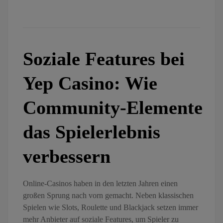
Soziale Features bei
Yep Casino: Wie
Community‑Elemente
das Spielerlebnis
verbessern
Online‑Casinos haben in den letzten Jahren einen
großen Sprung nach vorn gemacht. Neben klassischen
Spielen wie Slots, Roulette und Blackjack setzen immer
mehr Anbieter auf soziale Features, um Spieler zu