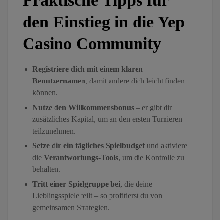
Praktische Tipps für
den Einstieg in die Yep
Casino Community
Registriere dich mit einem klaren
Benutzernamen
, damit andere dich leicht finden
können.
Nutze den Willkommensbonus
– er gibt dir
zusätzliches Kapital, um an den ersten Turnieren
teilzunehmen.
Setze dir ein tägliches Spielbudget
und aktiviere
die
Verantwortungs‑Tools
, um die Kontrolle zu
behalten.
Tritt einer Spielgruppe bei
, die deine
Lieblingsspiele teilt – so profitierst du von
gemeinsamen Strategien.