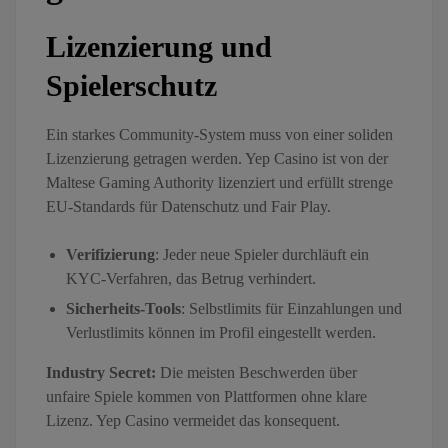
Lizenzierung und
Spielerschutz
Ein starkes Community‑System muss von einer soliden
Lizenzierung getragen werden. Yep Casino ist von der
Maltese Gaming Authority lizenziert und erfüllt strenge
EU‑Standards für Datenschutz und Fair Play.
Verifizierung
: Jeder neue Spieler durchläuft ein
KYC‑Verfahren, das Betrug verhindert.
Sicherheits‑Tools
: Selbstlimits für Einzahlungen und
Verlustlimits können im Profil eingestellt werden.
Industry Secret:
Die meisten Beschwerden über
unfaire Spiele kommen von Plattformen ohne klare
Lizenz. Yep Casino vermeidet das konsequent.