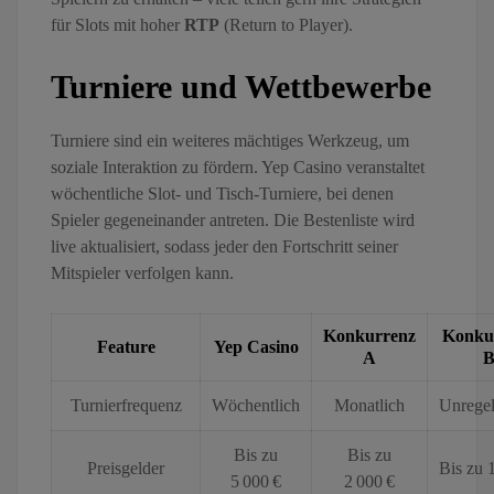
für Slots mit hoher
RTP
(Return to Player).
Turniere und Wettbewerbe
Turniere sind ein weiteres mächtiges Werkzeug, um
soziale Interaktion zu fördern. Yep Casino veranstaltet
wöchentliche Slot‑ und Tisch‑Turniere, bei denen
Spieler gegeneinander antreten. Die Bestenliste wird
live aktualisiert, sodass jeder den Fortschritt seiner
Mitspieler verfolgen kann.
Konkurrenz
Konku
Feature
Yep Casino
A
Turnierfrequenz
Wöchentlich
Monatlich
Unrege
Bis zu
Bis zu
Preisgelder
Bis zu 
5 000 €
2 000 €