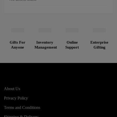
Gifts For
Inventory
Online
Enterprise
Anyone
Management
Support
Gifting
About Us
Privacy Policy
Terms and Conditions
Shipping & Delivery