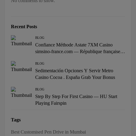
No comments to show.
Recent Posts
BLOG
Confiance Méthode Astate 7XM Casino
simsino-france.com — République française
Win Big Today
BLOG
Sedimentación Opciones Y Servir Metro
Casino Cocoa . España Grab Your Bonus
BLOG
Step By Step For First Casino — HU Start
Playing Fairspin
Tags
Best Customised Pen Drive in Mumbai