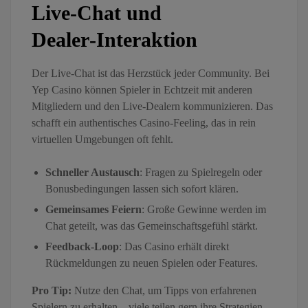
Live‑Chat und
Dealer‑Interaktion
Der Live‑Chat ist das Herzstück jeder Community. Bei
Yep Casino können Spieler in Echtzeit mit anderen
Mitgliedern und den Live‑Dealern kommunizieren. Das
schafft ein authentisches Casino‑Feeling, das in rein
virtuellen Umgebungen oft fehlt.
Schneller Austausch
: Fragen zu Spielregeln oder
Bonusbedingungen lassen sich sofort klären.
Gemeinsames Feiern
: Große Gewinne werden im
Chat geteilt, was das Gemeinschaftsgefühl stärkt.
Feedback‑Loop
: Das Casino erhält direkt
Rückmeldungen zu neuen Spielen oder Features.
Pro Tip:
Nutze den Chat, um Tipps von erfahrenen
Spielern zu erhalten – viele teilen gern ihre Strategien